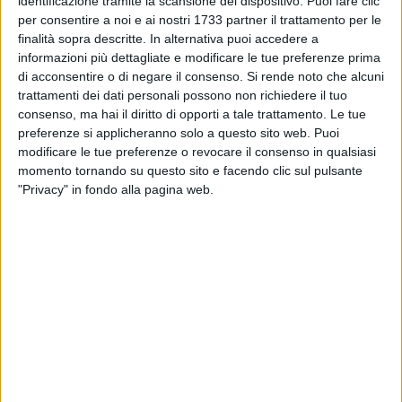
identificazione tramite la scansione del dispositivo. Puoi fare clic
per consentire a noi e ai nostri 1733 partner il trattamento per le
finalità sopra descritte. In alternativa puoi accedere a
3
informazioni più dettagliate e modificare le tue preferenze prima
di acconsentire o di negare il consenso.
Si rende noto che alcuni
trattamenti dei dati personali possono non richiedere il tuo
A Spinazzola in 239​ si sono recati al seggio allestito per
consenso, ma hai il diritto di opporti a tale trattamento. Le tue
scegliere il futuro segretario nazionale del partito, in corsa
preferenze si applicheranno solo a questo sito web. Puoi
modificare le tue preferenze o revocare il consenso in qualsiasi
Matteo Renzi, Michele Emiliano ed Andrea Orlando.
momento tornando su questo sito e facendo clic sul pulsante
"Privacy" in fondo alla pagina web.
Ecco come è andata nelle altre città della Bat: Barletta 6328;
Andria 2566; Trani 3871; Bisceglie 5367; Margherita di
Savoia 985; Canosa 1062; Minervino 1262; Trinitapoli 360.