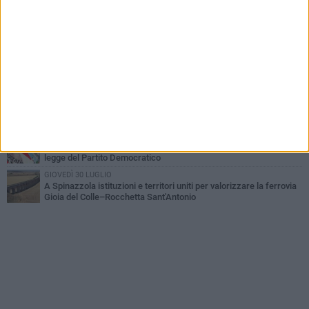
Gioia del Colle – Rocchetta Sant’Antonio
MARTEDÌ 9 GIUGNO
Spinazzola si prepara a vivere la festa patronale di Maria
Santissima del Bosco
GIOVEDÌ 23 LUGLIO
Cordoglio della Città di Spinazzola per la scomparsa del dott.
Giuseppe Rago
GIOVEDÌ 2 LUGLIO
Ferie artistiche 2026: al via a Spinazzola il cartellone degli eventi
estivi
GIOVEDÌ 30 LUGLIO
Aree Interne, a Spinazzola la presentazione della proposta di
legge del Partito Democratico
GIOVEDÌ 30 LUGLIO
A Spinazzola istituzioni e territori uniti per valorizzare la ferrovia
Gioia del Colle–Rocchetta Sant'Antonio