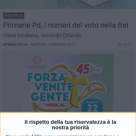
POLITICA
Primarie Pd, i numeri del voto nella Bat
Vince Emiliano, secondo Orlando
SPINAZZOLA -
MARTEDÌ 2 MAGGIO 2017
10.07
Il rispetto della tua riservatezza è la
nostra priorità