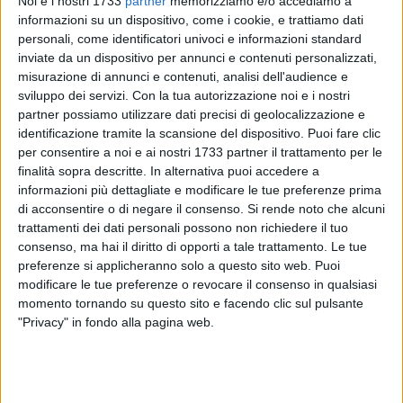
Noi e i nostri 1733
partner
memorizziamo e/o accediamo a
informazioni su un dispositivo, come i cookie, e trattiamo dati
1
personali, come identificatori univoci e informazioni standard
inviate da un dispositivo per annunci e contenuti personalizzati,
misurazione di annunci e contenuti, analisi dell'audience e
Matteo Renzi ha vinto le primarie del Pd con il 70,01 per
sviluppo dei servizi.
Con la tua autorizzazione noi e i nostri
cento. È quanto emerge dai risultati definitivi diffusi
partner possiamo utilizzare dati precisi di geolocalizzazione e
dall'ufficio stampa del partito. È la Puglia, la sua regione,
identificazione tramite la scansione del dispositivo. Puoi fare clic
per consentire a noi e ai nostri 1733 partner il trattamento per le
l'unica in cui Michele Emiliano ha ottenuto la maggioranza
finalità sopra descritte. In alternativa puoi accedere a
dei voti, strappando il primato all'ex premier. Nella Bat
informazioni più dettagliate e modificare le tue preferenze prima
(21.565), Renzi ha ottenuto il 28,03 per cento (6.045),
di acconsentire o di negare il consenso.
Si rende noto che alcuni
Orlando il 9,72 per cento (2.098), ed Emiliano il 62,24 per
trattamenti dei dati personali possono non richiedere il tuo
cento (13.422). Spazio però ai dettagli: ecco come hanno
consenso, ma hai il diritto di opporti a tale trattamento. Le tue
votato i cittadini della Provincia città per città.
preferenze si applicheranno solo a questo sito web. Puoi
modificare le tue preferenze o revocare il consenso in qualsiasi
momento tornando su questo sito e facendo clic sul pulsante
Andria: numero seggi 8, votanti 2548, iscritti 230, non iscritti
"Privacy" in fondo alla pagina web.
2318, versato 2318, Orlando 102, Emiliano 1 282, Emiliano 2
182, Emiliano 3 979, Renzi 921, nulle 76, bianche 6.
Barletta: numero seggi 11, votati 6442, iscritti 576, non
iscritti 5866, versato 4190, Orlando 397, Emiliano 1 3000,