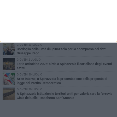
PIÙ LETTI QUESTA SETTIMANA
LUNEDÌ 3 AGOSTO
Il Treno dei Sapori: un viaggio per rilanciare la storica ferrovia
Gioia del Colle – Rocchetta Sant’Antonio
MARTEDÌ 9 GIUGNO
Spinazzola si prepara a vivere la festa patronale di Maria
Santissima del Bosco
GIOVEDÌ 23 LUGLIO
Cordoglio della Città di Spinazzola per la scomparsa del dott.
Giuseppe Rago
GIOVEDÌ 2 LUGLIO
Ferie artistiche 2026: al via a Spinazzola il cartellone degli eventi
estivi
GIOVEDÌ 30 LUGLIO
Aree Interne, a Spinazzola la presentazione della proposta di
legge del Partito Democratico
GIOVEDÌ 30 LUGLIO
A Spinazzola istituzioni e territori uniti per valorizzare la ferrovia
Gioia del Colle–Rocchetta Sant'Antonio