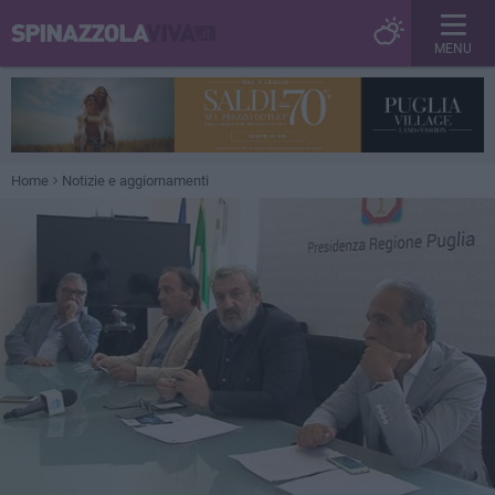
MENU
Home
Notizie e aggiornamenti