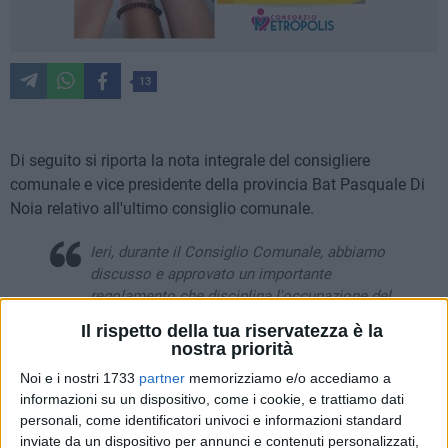
13
Di seguito si riporta la nota integrale del consigliere
comunale e vice presidente della provincia Bat Pasquale Di
Noia relativo all'ultimo consiglio comunale.
Ieri, durante il Consiglio Comunale, abbiamo
discusso e approvato un importante
regolamento che disciplina l'occupazione del
suolo pubblico da parte delle attività
Il rispetto della tua riservatezza è la
commerciali – in particolare dehors, bar e
nostra priorità
ristoranti.
Noi e i nostri 1733
partner
memorizziamo e/o accediamo a
informazioni su un dispositivo, come i cookie, e trattiamo dati
Un provvedimento che sosteniamo
personali, come identificatori univoci e informazioni standard
convintamente, con l'obiettivo di migliorare la
inviate da un dispositivo per annunci e contenuti personalizzati,