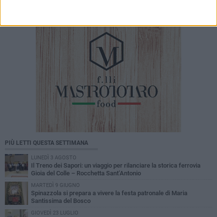
PIÙ LETTI QUESTA SETTIMANA
LUNEDÌ 3 AGOSTO
Il Treno dei Sapori: un viaggio per rilanciare la storica ferrovia
Gioia del Colle – Rocchetta Sant’Antonio
MARTEDÌ 9 GIUGNO
Spinazzola si prepara a vivere la festa patronale di Maria
Santissima del Bosco
GIOVEDÌ 23 LUGLIO