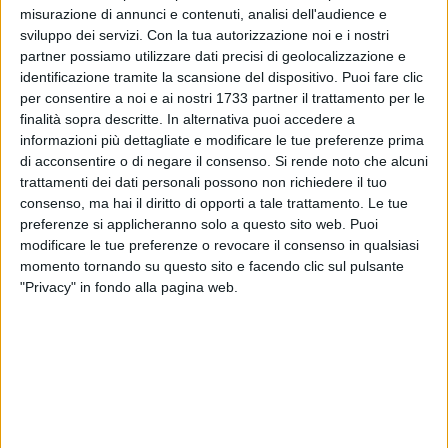
qualità dell'ambiente urbano, valorizzare
misurazione di annunci e contenuti, analisi dell'audience e
l'offerta turistica e commerciale della città e
sviluppo dei servizi.
Con la tua autorizzazione noi e i nostri
garantire il rispetto delle normative.
partner possiamo utilizzare dati precisi di geolocalizzazione e
identificazione tramite la scansione del dispositivo. Puoi fare clic
Ma mentre lavoriamo per regolare aspetti
per consentire a noi e ai nostri 1733 partner il trattamento per le
fondamentali della vita cittadina, non
finalità sopra descritte. In alternativa puoi accedere a
possiamo ignorare quanto emerso dal
informazioni più dettagliate e modificare le tue preferenze prima
comunicato stampa del Consiglio dei Ministri
di acconsentire o di negare il consenso.
Si rende noto che alcuni
del 9 maggio 2025: l'ufficializzazione del
trattamenti dei dati personali possono non richiedere il tuo
progetto agri-fotovoltaico "Spinazzola".
consenso, ma hai il diritto di opporti a tale trattamento. Le tue
preferenze si applicheranno solo a questo sito web. Puoi
Un intervento enorme:
modificare le tue preferenze o revocare il consenso in qualsiasi
momento tornando su questo sito e facendo clic sul pulsante
600 MW di potenza complessiva
"Privacy" in fondo alla pagina web.
Circa 1000 ettari di superficie
Esteso tra i Comuni di Spinazzola e
Minervino Murge
Alcuni lotti previsti a soli 550, 950 e
1500 metri dal Ponte dei 21 Archi,
simbolo identitario del nostro
patrimonio storico e paesaggistico,