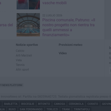
a
vasche mobili
22 LUGLIO 2026
Piscina comunale, Patruno: «Il
rsa del
nostro progetto non rientra tra
quelli ammessi a
finanziamento»
Notizie sportive
Previsioni meteo
I
Calcio
Video
R
Arti Marziali
S
Vela
a
Tennis
Altri sport
TY NEWS PLATFORM
ovaNews srl. Partita iva 08059640725. Testata giornalistica registrata presso il Tribu
I
BARLETTA
BISCEGLIE
BITONTO
CANOSA
CERIGNOLA
CORATO
GIOVI
LIA
RUVO
SAN FERDINANDO
TERLIZZI
TRANI
TRINITAPOLI