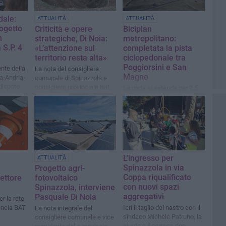
dale:
ATTUALITÀ
ATTUALITÀ
rogetto
Criticità e opere
Biciplan
n
strategiche, Di Noia:
metropolitano:
 S.P. 4
«L’attenzione sul
completata la pista
territorio resta alta»
ciclopedonale tra
Poggiorsini e San
nte della
La nota del consigliere
Magno
ta-Andria-
comunale di Spinazzola e
dispoto
consigliere provinciale Bat,
La pista si estende per 7,5
Pasquale Di Noia
km e collega 41 comuni
L'ingresso per
ATTUALITÀ
Spinazzola in via
Progetto agri-
Coppa riqualificato
settore
fotovoltaico
con nuovi spazi
Spinazzola, interviene
aggregativi
Pasquale Di Noia
er la rete
vincia BAT
Ieri il taglio del nastro con il
La nota integrale del
sindaco Michele Patruno, la
consigliere comunale e vice
giunta e il parroco don