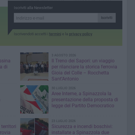
presidente della provincia
Michele Lorusso
Bat
Iscriviti alla Newsletter
Iscriviti
Iscrivendoti accetti i
termini
e la
privacy policy
3 AGOSTO 2026
ssina
Il Treno dei Sapori: un viaggio
a di
per rilanciare la storica ferrovia
Gioia del Colle – Rocchetta
Sant’Antonio
30 LUGLIO 2026
Aree Interne, a Spinazzola la
a
presentazione della proposta di
legge del Partito Democratico
23 LUGLIO 2026
territori
Sicurezza e incendi boschivi:
rrovia
installate a Spinazzola due