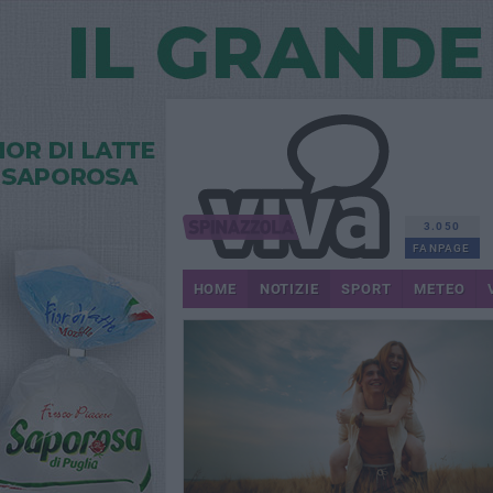
3.050
FANPAGE
HOME
NOTIZIE
SPORT
METEO