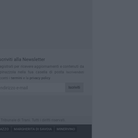
scriviti alla Newsletter
egistrati per ricevere aggiornamenti e contenuti da
pinazzola nella tua casella di posta
Iscrivendoti
ccetti i
termini
e la
privacy policy
Iscriviti
nale di Trani. Tutti i diritti riservati.
NAZZO
MARGHERITA DI SAVOIA
MINERVINO