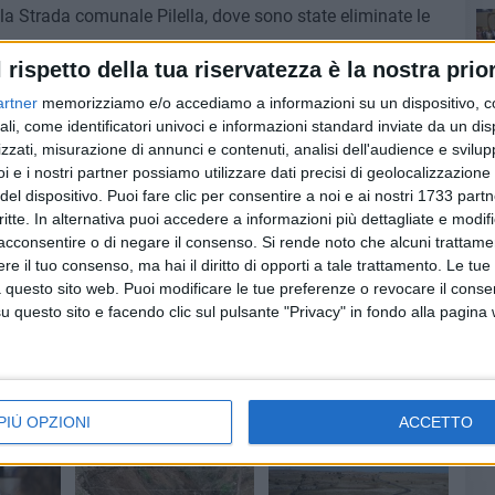
la Strada comunale Pilella, dove sono state eliminate le
l rispetto della tua riservatezza è la nostra prior
Ro
uno: «Stiamo gradualmente ripristinando una viabilità
artner
memorizziamo e/o accediamo a informazioni su un dispositivo, c
nto ma non sarà l'ultimo».
ali, come identificatori univoci e informazioni standard inviate da un di
zzati, misurazione di annunci e contenuti, analisi dell'audience e svilupp
i e i nostri partner possiamo utilizzare dati precisi di geolocalizzazione 
del dispositivo. Puoi fare clic per consentire a noi e ai nostri 1733 partn
critte. In alternativa puoi accedere a informazioni più dettagliate e modif
acconsentire o di negare il consenso.
Si rende noto che alcuni trattamen
e il tuo consenso, ma hai il diritto di opporti a tale trattamento. Le tue
 questo sito web. Puoi modificare le tue preferenze o revocare il conse
questo sito e facendo clic sul pulsante "Privacy" in fondo alla pagina
Pa
Ro
PIÙ OPZIONI
ACCETTO