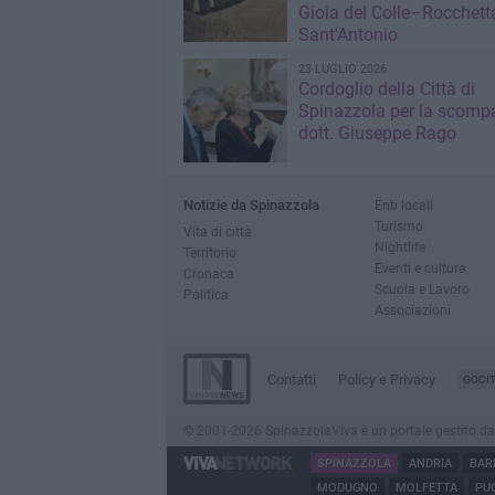
Gioia del Colle–Rocchett
Sant'Antonio
23 LUGLIO 2026
Cordoglio della Città di
Spinazzola per la scompa
dott. Giuseppe Rago
Notizie da Spinazzola
Enti locali
Turismo
Vita di città
Nightlife
Territorio
Eventi e cultura
Cronaca
Scuola e Lavoro
Politica
Associazioni
Contatti
Policy e Privacy
GOCI
© 2001-2026 SpinazzolaViva è un portale gestito da Inn
SPINAZZOLA
ANDRIA
BAR
MODUGNO
MOLFETTA
PUG