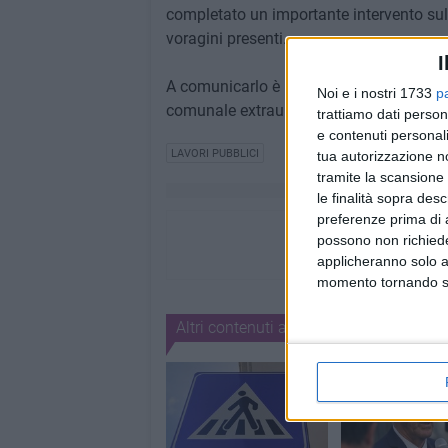
completato un importante intervento sul
voragini presenti.
I
A comunicarlo è il sindaco Michele Patr
Noi e i nostri 1733
p
comunale extraurbana. Ennesimo interve
trattiamo dati person
e contenuti personali
LAVORI PUBBLICI
tua autorizzazione no
tramite la scansione 
le finalità sopra des
preferenze prima di 
possono non richieder
applicheranno solo a
momento tornando su 
Altri contenuti a tema