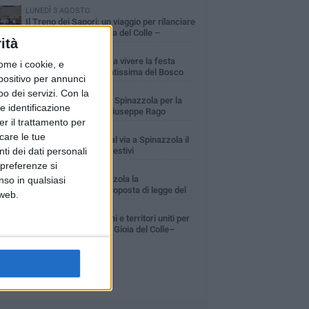
LUNEDÌ 3 AGOSTO
Il Treno dei Sapori: un viaggio per rilanciare
la storica ferrovia Gioia del Colle –
ità
cchetta Sant’Antonio
MARTEDÌ 9 GIUGNO
Spinazzola si prepara a vivere la festa
ome i cookie, e
patronale di Maria Santissima del Bosco
spositivo per annunci
GIOVEDÌ 23 LUGLIO
o dei servizi.
Con la
Cordoglio della Città di Spinazzola per la
e identificazione
scomparsa del dott. Giuseppe Rago
er il trattamento per
GIOVEDÌ 2 LUGLIO
icare le tue
Ferie artistiche 2026: al via a Spinazzola il
ti dei dati personali
cartellone degli eventi estivi
 preferenze si
GIOVEDÌ 30 LUGLIO
Aree Interne, a Spinazzola la
nso in qualsiasi
presentazione della proposta di legge del
 web.
rtito Democratico
GIOVEDÌ 30 LUGLIO
A Spinazzola istituzioni e territori uniti per
valorizzare la ferrovia Gioia del Colle–
cchetta Sant'Antonio