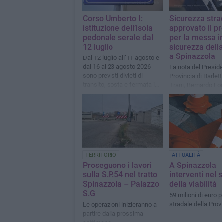
Corso Umberto I:
Sicurezza stra
istituzione dell’isola
approvato il p
pedonale serale dal
per la messa i
12 luglio
sicurezza della
a Spinazzola
Dal 12 luglio all’11 agosto e
dal 16 al 23 agosto 2026
La nota del Preside
sono previsti divieti di
Provincia di Barlet
transito, sosta e fermata in
Trani, Bernardo Lo
alcune aree del centro
cittadino, dalle ore 21:00 alle
ore 01:00
TERRITORIO
ATTUALITÀ
Proseguono i lavori
A Spinazzola
sulla S.P.54 nel tratto
interventi nel 
Spinazzola – Palazzo
della viabilità
S.G
59 milioni di euro p
stradale della Pro
Le operazioni inizieranno a
partire dalla prossima