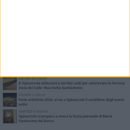
PIÙ LETTI QUESTA SETTIMANA
LUNEDÌ 3 AGOSTO
Il Treno dei Sapori: un viaggio per rilanciare la storica ferrovia
Gioia del Colle – Rocchetta Sant’Antonio
GIOVEDÌ 30 LUGLIO
Aree Interne, a Spinazzola la presentazione della proposta di
legge del Partito Democratico
GIOVEDÌ 23 LUGLIO
Cordoglio della Città di Spinazzola per la scomparsa del dott.
Giuseppe Rago
GIOVEDÌ 30 LUGLIO
A Spinazzola istituzioni e territori uniti per valorizzare la ferrovia
Gioia del Colle–Rocchetta Sant'Antonio
GIOVEDÌ 2 LUGLIO
Ferie artistiche 2026: al via a Spinazzola il cartellone degli eventi
estivi
MARTEDÌ 9 GIUGNO
Spinazzola si prepara a vivere la festa patronale di Maria
Santissima del Bosco