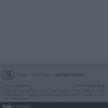
Contatti
Policy e Privacy
GOCITY NEWS PLATFORM
Notizie da
Spinazzola
Direttore
Antonio Quinto
© 2001-2026 SpinazzolaViva è un portale gestito da InnovaNews srl. Partita
iva 08059640725. Testata giornalistica registrata presso il Tribunale di Trani.
Tutti i diritti riservati.