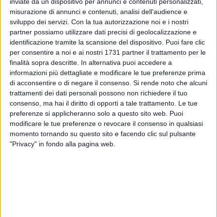
inviate da un dispositivo per annunci e contenuti personalizzati,
misurazione di annunci e contenuti, analisi dell'audience e
sviluppo dei servizi.
Con la tua autorizzazione noi e i nostri
partner possiamo utilizzare dati precisi di geolocalizzazione e
39
identificazione tramite la scansione del dispositivo. Puoi fare clic
per consentire a noi e ai nostri 1731 partner il trattamento per le
finalità sopra descritte. In alternativa puoi accedere a
informazioni più dettagliate e modificare le tue preferenze prima
Proseguono i lavori su S.P. 54 (Rettifilo Stazione) nel tratto
di acconsentire o di negare il consenso.
Si rende noto che alcuni
Spinazzola – Palazzo S.G. A comunicarlo è il consigliere
trattamenti dei dati personali possono non richiedere il tuo
comunale e vice presidente della provincia Bat, Pasquale Di
consenso, ma hai il diritto di opporti a tale trattamento. Le tue
Noia sui propri canali social: «Questa mattina, a seguito
preferenze si applicheranno solo a questo sito web. Puoi
dell'approvazione della Perizia di Variante del 05/12/2025, e
modificare le tue preferenze o revocare il consenso in qualsiasi
momento tornando su questo sito e facendo clic sul pulsante
considerato anche l'imminente periodo delle festività
"Privacy" in fondo alla pagina web.
natalizie, la Direzione Lavori ha emesso un ordine di servizio
rivolto all'Impresa Catalano Srl, aggiudicataria dei lavori, per
procedere alla messa in sicurezza e manutenzione della
viabilità alternativa.
Le attività previste riguardano: