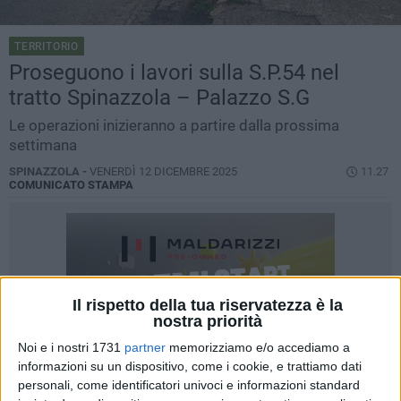
TERRITORIO
Proseguono i lavori sulla S.P.54 nel
tratto Spinazzola – Palazzo S.G
Le operazioni inizieranno a partire dalla prossima
settimana
SPINAZZOLA -
VENERDÌ 12 DICEMBRE 2025
11.27
COMUNICATO STAMPA
Il rispetto della tua riservatezza è la
nostra priorità
Noi e i nostri 1731
partner
memorizziamo e/o accediamo a
informazioni su un dispositivo, come i cookie, e trattiamo dati
personali, come identificatori univoci e informazioni standard