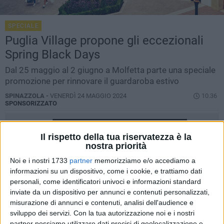
SPECIALE
Puglia Village propone gli eccezionali
Spring Black Days
Dal 25 maggio al 2 giugno a Molfetta parte una speciale
promozione per rinnovare il guardaroba estivo
SPINAZZOLA -
VENERDÌ 24 MAGGIO 2024
10.36
SPONSORIZZATO
Il rispetto della tua riservatezza è la
nostra priorità
Noi e i nostri 1733
partner
memorizziamo e/o accediamo a
informazioni su un dispositivo, come i cookie, e trattiamo dati
personali, come identificatori univoci e informazioni standard
inviate da un dispositivo per annunci e contenuti personalizzati,
misurazione di annunci e contenuti, analisi dell'audience e
sviluppo dei servizi.
Con la tua autorizzazione noi e i nostri
partner possiamo utilizzare dati precisi di geolocalizzazione e