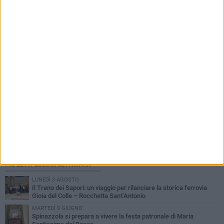
non rientra tra quelli ammessi a
finanziamento»
PIÙ LETTI QUESTA SETTIMANA
LUNEDÌ 3 AGOSTO
Il Treno dei Sapori: un viaggio per rilanciare la storica ferrovia
Gioia del Colle – Rocchetta Sant’Antonio
MARTEDÌ 9 GIUGNO
Spinazzola si prepara a vivere la festa patronale di Maria