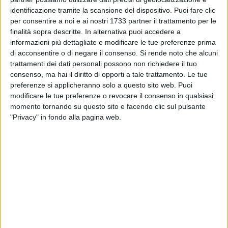
identificazione tramite la scansione del dispositivo. Puoi fare clic
per consentire a noi e ai nostri 1733 partner il trattamento per le
finalità sopra descritte. In alternativa puoi accedere a
informazioni più dettagliate e modificare le tue preferenze prima
1
di acconsentire o di negare il consenso.
Si rende noto che alcuni
Spring Black Days
è l'occasione giusta per approfittare
trattamenti dei dati personali possono non richiedere il tuo
dell'aria di primavera che si respira in
Puglia Village
. Da
consenso, ma hai il diritto di opporti a tale trattamento. Le tue
preferenze si applicheranno solo a questo sito web. Puoi
sabato 25
a
domenica 2 giugno
, nello splendido Villaggio
modificare le tue preferenze o revocare il consenso in qualsiasi
pugliese c'è la promozione che favorisce il rinnovo del
momento tornando su questo sito e facendo clic sul pulsante
proprio guardaroba, approfittando di sconti sino al 50% sul
"Privacy" in fondo alla pagina web.
prezzo outlet delle collezioni primavera-estate.
È importante sapere che è possibile raggiungere
Puglia
Village
anche comodamente in autobus con partenze
continue dalla stazione di Molfetta, grazie alla
collaborazione con la
MTM di Molfetta
. Per conoscere i
negozi aderenti all'iniziativa "
Spring Black Days
", gli orari di
apertura del Village, così come gli orari di collegamento in
autobus e tenersi al passo con il mondo
Puglia Village
,