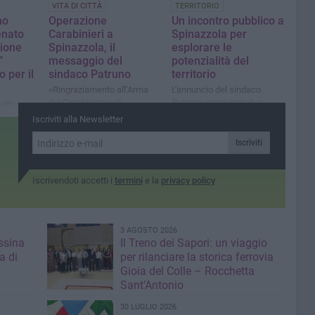
VITA DI CITTÀ
TERRITORIO
no
Operazione
Un incontro pubblico a
enato
Carabinieri a
Spinazzola per
ione
Spinazzola, il
esplorare le
”
messaggio del
potenzialità del
o per il
sindaco Patruno
territorio
«Ringraziamento all’Arma
L'annuncio del sindaco
dei Carabinieri e al
Patruno: sono invitati a
 per
Maresciallo De Ruvo per il
partecipare cittadini e
Iscriviti alla Newsletter
lavoro svolto al fine di
stakeholder
garantire l’ordine pubblico, la
Iscriviti
legalità e la tutela delle
persone»
Iscrivendoti accetti i
termini
e la
privacy policy
3 AGOSTO 2026
ssina
Il Treno dei Sapori: un viaggio
a di
per rilanciare la storica ferrovia
Gioia del Colle – Rocchetta
Sant’Antonio
30 LUGLIO 2026