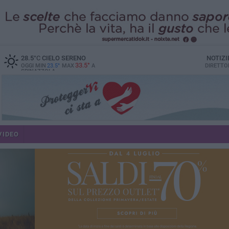
28.5
°C
CIELO SERENO
NOTIZI
33.5°
OGGI MIN
23.5°
MAX
A
DIRETTO
SPINAZZOLA
VIDEO