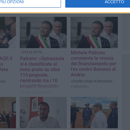
PIÙ OPZIONI
ACCETTO
Michele Patruno
VITA DI CITTÀ
commenta la revoca
AQP, il
Patruno: «Spinazzola
del finanziamento per
no
si è classificata al
l'ex centro Bonomo di
fare
nono posto su oltre
Andria
115 proposte,
rientrando tra i 10
«Scelte miopi di Bernardo
rimo
progetti finanziati»
Lodispoto»
«Il finanziamento di
1.100.000 euro permetterà
di intervenire su un'area da
tempo trascurata»