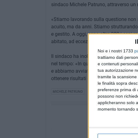
sindaco Michele Patruno, attraverso un 
«Stiamo lavorando sulla questione non s
acuito, ma da anni. Stiamo strutturando
e gestito. A oggi, sono oltre 200 i cani r
I
abitato, ad eccezione di questo branco »
Noi e i nostri 1733
p
Il sindaco ha inoltre ricordato alcuni de
trattiamo dati person
nel tempo: «In questi anni ho firmato un
e contenuti personali
tua autorizzazione no
e abbiamo avviato campagne di steriliz
tramite la scansione 
ottenere risultati concreti e risolvere qu
le finalità sopra des
preferenze prima di 
MICHELE PATRUNO
possono non richieder
applicheranno solo a
momento tornando su 