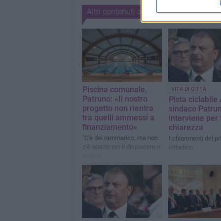
Altri contenuti a tema
Piscina comunale,
VITA DI CITTÀ
Patruno: «Il nostro
Pista ciclabile 
progetto non rientra
sindaco Patru
tra quelli ammessi a
interviene per 
finanziamento»
chiarezza
"C'è del rammarico, ma non
I chiarimenti del p
c'è spazio per il dispiacere o
cittadino
la resa"