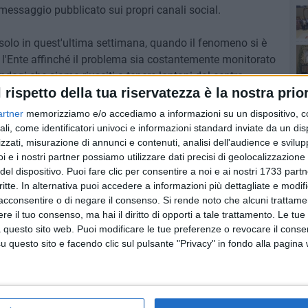
messaggio pubblicato sui propri canali social.
olo in quest'ultima settimana, quando il fenomeno si è
Ro
 l'Ente affinché il problema sia costantemente monitorato
andagi che siamo riusciti a tenere lontani dal centro
l rispetto della tua riservatezza è la nostra prior
.
artner
memorizziamo e/o accediamo a informazioni su un dispositivo, c
gli interventi messi in atto dall'Amministrazione comunale
ali, come identificatori univoci e informazioni standard inviate da un di
'ordinanza che vieta di somministrare cibo ai cani randagi
zzati, misurazione di annunci e contenuti, analisi dell'audience e svilupp
i e i nostri partner possiamo utilizzare dati precisi di geolocalizzazione 
zazione. Continueremo a lavorare in maniera decisa per
del dispositivo. Puoi fare clic per consentire a noi e ai nostri 1733 partn
esta situazione».
critte. In alternativa puoi accedere a informazioni più dettagliate e modif
acconsentire o di negare il consenso.
Si rende noto che alcuni trattamen
Pa
e il tuo consenso, ma hai il diritto di opporti a tale trattamento. Le tue
 questo sito web. Puoi modificare le tue preferenze o revocare il conse
Ro
questo sito e facendo clic sul pulsante "Privacy" in fondo alla pagina