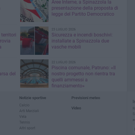
Aree Interne, a Spinazzola la
a
presentazione della proposta di
legge del Partito Democratico
23 LUGLIO 2026
territori
Sicurezza e incendi boschivi:
rrovia
installate a Spinazzola due
a
vasche mobili
22 LUGLIO 2026
Piscina comunale, Patruno: «Il
rsa del
nostro progetto non rientra tra
quelli ammessi a
finanziamento»
Notizie sportive
Previsioni meteo
I
Calcio
Video
R
Arti Marziali
S
Vela
a
Tennis
Altri sport