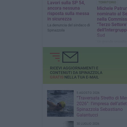
Lavori sulla SP 54,
TERRITORIO
ancora nessuna
Michele Patru
risposta sulla messa
nominato al S
in sicurezza
nella Commiss
“Terzo Settore
La denuncia del sindaco di
dell’Intergrupp
Spinazzola
Sud
Un grande orgoglio
Spinazzola
RICEVI AGGIORNAMENTI E
CONTENUTI DA SPINAZZOLA
GRATIS
NELLA TUA E-MAIL
5 AGOSTO 2026
“Traversata Stretto di Me
2026”: l’impresa dell’atlet
Spinazzola Sebastiano
Galantucci
30 LUGLIO 2026