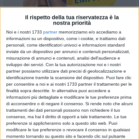
Il rispetto della tua riservatezza è la
nostra priorità
1
Noi e i nostri 1733
partner
memorizziamo e/o accediamo a
informazioni su un dispositivo, come i cookie, e trattiamo dati
personali, come identificatori univoci e informazioni standard
inviate da un dispositivo per annunci e contenuti personalizzati,
«Vedere sabato a Roma 20 mila persone scendere in piazza
misurazione di annunci e contenuti, analisi dell'audience e
è un segnale di speranza. Non è solo il popolo del
sviluppo dei servizi.
Con la tua autorizzazione noi e i nostri
Movimento 5 Stelle, ma di tutti coloro che stanno
partner possiamo utilizzare dati precisi di geolocalizzazione e
dimostrando il proprio dissenso alle scelte del governo
identificazione tramite la scansione del dispositivo. Puoi fare clic
centrale. Bene ha fatto il segretario del Partito Democratico
per consentire a noi e ai nostri 1733 partner il trattamento per le
finalità sopra descritte. In alternativa puoi accedere a
Elly Schlein a esserci. Ritengo che una manifestazione del
informazioni più dettagliate e modificare le tue preferenze prima
genere dovrebbe vedere la presenza di tutti coloro che a
di acconsentire o di negare il consenso.
Si rende noto che alcuni
breve pagheranno le conseguenze delle scelte che si stanno
trattamenti dei dati personali possono non richiedere il tuo
prendendo». È il commento del consigliere regionale Debora
consenso, ma hai il diritto di opporti a tale trattamento. Le tue
Ciliento, che ha annunciato di aver «convocato in terza
preferenze si applicheranno solo a questo sito web. Puoi
commissione un'audizione con l'assessore al welfare Rosa
modificare le tue preferenze o revocare il consenso in qualsiasi
Barone e con l'assessore alle politiche abitative Anna Grazia
momento tornando su questo sito e facendo clic sul pulsante