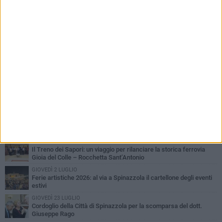
PIÙ LETTI QUESTA SETTIMANA
LUNEDÌ 3 AGOSTO
Il Treno dei Sapori: un viaggio per rilanciare la storica ferrovia
Gioia del Colle – Rocchetta Sant’Antonio
GIOVEDÌ 2 LUGLIO
Ferie artistiche 2026: al via a Spinazzola il cartellone degli eventi
estivi
GIOVEDÌ 23 LUGLIO
Cordoglio della Città di Spinazzola per la scomparsa del dott.
Giuseppe Rago