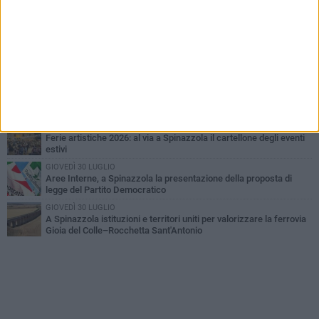
LUNEDÌ 3 AGOSTO
Il Treno dei Sapori: un viaggio per rilanciare la storica ferrovia
Gioia del Colle – Rocchetta Sant’Antonio
MARTEDÌ 9 GIUGNO
Spinazzola si prepara a vivere la festa patronale di Maria
Santissima del Bosco
GIOVEDÌ 23 LUGLIO
Cordoglio della Città di Spinazzola per la scomparsa del dott.
Giuseppe Rago
GIOVEDÌ 2 LUGLIO
Ferie artistiche 2026: al via a Spinazzola il cartellone degli eventi
estivi
GIOVEDÌ 30 LUGLIO
Aree Interne, a Spinazzola la presentazione della proposta di
legge del Partito Democratico
GIOVEDÌ 30 LUGLIO
A Spinazzola istituzioni e territori uniti per valorizzare la ferrovia
Gioia del Colle–Rocchetta Sant'Antonio