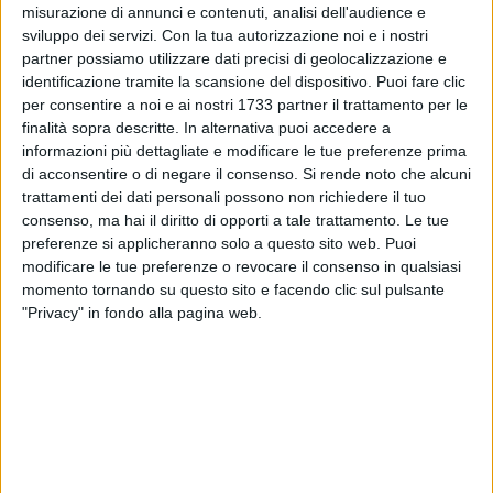
misurazione di annunci e contenuti, analisi dell'audience e
sviluppo dei servizi.
Con la tua autorizzazione noi e i nostri
25
partner possiamo utilizzare dati precisi di geolocalizzazione e
identificazione tramite la scansione del dispositivo. Puoi fare clic
per consentire a noi e ai nostri 1733 partner il trattamento per le
finalità sopra descritte. In alternativa puoi accedere a
Si terrà giovedì 12 marzo alle ore 18.30, presso la Sala
informazioni più dettagliate e modificare le tue preferenze prima
Innocenzo XII di Spinazzola, un incontro pubblico dedicato
di acconsentire o di negare il consenso.
Si rende noto che alcuni
al referendum sulla giustizia, con particolare attenzione alla
trattamenti dei dati personali possono non richiedere il tuo
proposta di separazione delle carriere dei magistrati.
consenso, ma hai il diritto di opporti a tale trattamento. Le tue
preferenze si applicheranno solo a questo sito web. Puoi
modificare le tue preferenze o revocare il consenso in qualsiasi
L'iniziativa, promossa dal Comune di Spinazzola, si aprirà
momento tornando su questo sito e facendo clic sul pulsante
con i saluti istituzionali del sindaco Michele Patruno. A
"Privacy" in fondo alla pagina web.
seguire, è previsto un confronto tra due relatori che
illustreranno le ragioni a sostegno delle diverse posizioni: il
giornalista Davide Giacalone, a favore del "Sì", e l'avvocato
Vincenzo Princigalli, a sostegno del "No".
L'incontro rappresenta un'occasione di approfondimento e
dibattito su un tema centrale del sistema giudiziario italiano,