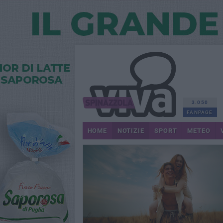
3.050
FANPAGE
HOME
NOTIZIE
SPORT
METEO