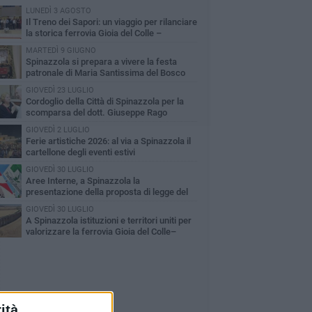
LUNEDÌ 3 AGOSTO
Il Treno dei Sapori: un viaggio per rilanciare
la storica ferrovia Gioia del Colle –
cchetta Sant’Antonio
MARTEDÌ 9 GIUGNO
Spinazzola si prepara a vivere la festa
patronale di Maria Santissima del Bosco
GIOVEDÌ 23 LUGLIO
Cordoglio della Città di Spinazzola per la
scomparsa del dott. Giuseppe Rago
GIOVEDÌ 2 LUGLIO
Ferie artistiche 2026: al via a Spinazzola il
cartellone degli eventi estivi
GIOVEDÌ 30 LUGLIO
Aree Interne, a Spinazzola la
presentazione della proposta di legge del
rtito Democratico
GIOVEDÌ 30 LUGLIO
A Spinazzola istituzioni e territori uniti per
valorizzare la ferrovia Gioia del Colle–
cchetta Sant'Antonio
ità