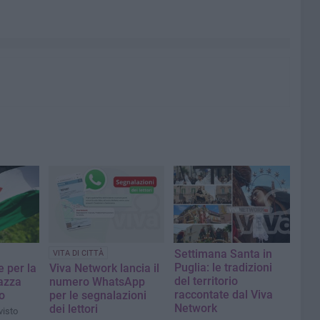
Settimana Santa in
VITA DI CITTÀ
Puglia: le tradizioni
 per la
Viva Network lancia il
del territorio
iazza
numero WhatsApp
raccontate dal Viva
o
per le segnalazioni
Network
dei lettori
isto