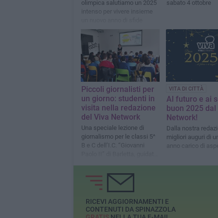
olimpica salutiamo un 2025
sabato 4 ottobre
intenso per vivere insieme
un nuovo anno di sfide
Piccoli giornalisti per
VITA DI CITTÀ
un giorno: studenti in
Al futuro e ai 
visita nella redazione
buon 2025 dal
del Viva Network
Network!
Una speciale lezione di
Dalla nostra redazi
giornalismo per le classi 5^
migliori auguri di 
B e C dell’I.C. “Giovanni
anno carico di aspe
Paolo II” di Barletta, guidati
dalla caporedattrice Ida
Vinella
RICEVI AGGIORNAMENTI E
CONTENUTI DA SPINAZZOLA
GRATIS
NELLA TUA E-MAIL