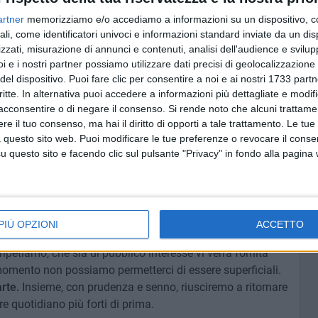
sto particolare momento storico, sentiamo l'esigenza di
artner
memorizziamo e/o accediamo a informazioni su un dispositivo, c
iede ai cittadini la responsabilità di rimanere a casa. Al
ali, come identificatori univoci e informazioni standard inviate da un di
 garantire una corretta, tempestiva e leale informazione,
zzati, misurazione di annunci e contenuti, analisi dell'audience e svilupp
i e i nostri partner possiamo utilizzare dati precisi di geolocalizzazione 
 che ci lega ai nostri lettori.
del dispositivo. Puoi fare clic per consentire a noi e ai nostri 1733 partn
critte. In alternativa puoi accedere a informazioni più dettagliate e modif
vogliamo rassicurarvi:
vi terremo in contatto con la città
, vi
acconsentire o di negare il consenso.
Si rende noto che alcuni trattamen
 proveremo a dare il massimo di noi stessi affinché
e il tuo consenso, ma hai il diritto di opporti a tale trattamento. Le tue
 questo sito web. Puoi modificare le tue preferenze o revocare il conse
questo sito e facendo clic sul pulsante "Privacy" in fondo alla pagina
ostante contatto con le istituzioni, le aziende sanitarie, le
ntire una informazione totalmente verificata e attendibile.
delle mezze notizie.
PIÙ OPZIONI
ACCETTO
otizie non verificate attraverso i social network e gli
petiamo, che sia di pubblico interesse vi verrà fornita
momento non possiamo permetterci di essere superficiali.
arte.
Insieme, con prudenza e senno, riusciremo a ritornare
re quotidiano più forti di prima.