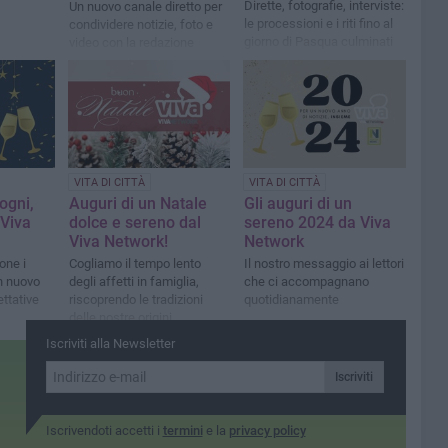
Dirette, fotografie, interviste:
Un nuovo canale diretto per
le processioni e i riti fino al
condividere notizie, foto e
giorno di Pasqua culminati
video con la redazione
quest’anno con la
commozione per la morte di
Papa Francesco
VITA DI CITTÀ
VITA DI CITTÀ
sogni,
Auguri di un Natale
Gli auguri di un
 Viva
dolce e sereno dal
sereno 2024 da Viva
Viva Network!
Network
one i
Cogliamo il tempo lento
Il nostro messaggio ai lettori
un nuovo
degli affetti in famiglia,
che ci accompagnano
ttative
riscoprendo le tradizioni
quotidianamente
delle nostre origini
Iscriviti alla Newsletter
Iscriviti
Iscrivendoti accetti i
termini
e la
privacy policy