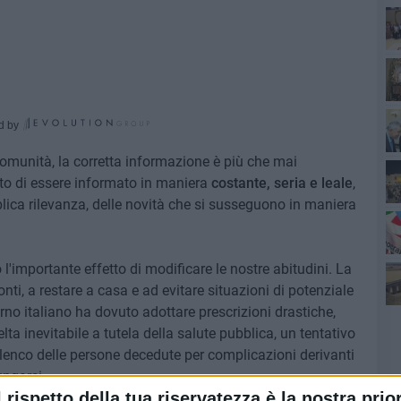
Ro
d by
e comunità, la corretta informazione è più che mai
tto di essere informato in maniera
costante, seria e leale
,
blica rilevanza, delle novità che si susseguono in maniera
Pa
l'importante effetto di modificare le nostre abitudini. La
ti, a restare a casa e ad evitare situazioni di potenziale
erno italiano ha dovuto adottare prescrizioni drastiche,
Ro
lta inevitabile a tutela della salute pubblica, un tentativo
elenco delle persone decedute per complicazioni derivanti
ungarsi.
l rispetto della tua riservatezza è la nostra prior