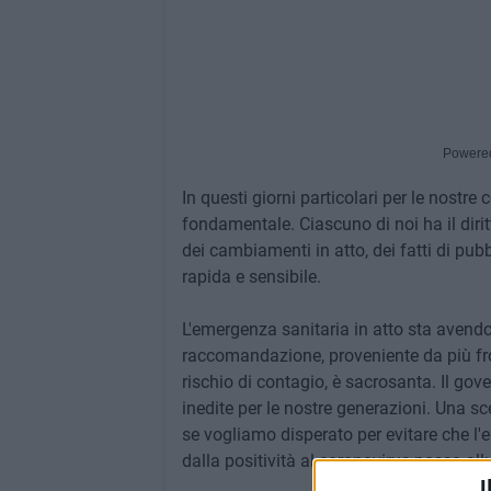
Powere
In questi giorni particolari per le nostr
fondamentale. Ciascuno di noi ha il diri
dei cambiamenti in atto, dei fatti di pub
rapida e sensibile.
L'emergenza sanitaria in atto sta avendo 
raccomandazione, proveniente da più fron
rischio di contagio, è sacrosanta. Il gov
inedite per le nostre generazioni. Una sce
se vogliamo disperato per evitare che l'
dalla positività al coronavirus possa all
I