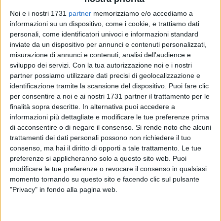
Noi e i nostri 1731
partner
memorizziamo e/o accediamo a
informazioni su un dispositivo, come i cookie, e trattiamo dati
4
personali, come identificatori univoci e informazioni standard
inviate da un dispositivo per annunci e contenuti personalizzati,
misurazione di annunci e contenuti, analisi dell'audience e
sviluppo dei servizi.
Con la tua autorizzazione noi e i nostri
Sul sito web del Parco Nazionale dell'Alta Murgia è stato
partner possiamo utilizzare dati precisi di geolocalizzazione e
pubblicato l'avviso per il rilascio dell'autorizzazione alla
identificazione tramite la scansione del dispositivo. Puoi fare clic
ricerca e raccolta di tartufi che va presentata tramite
per consentire a noi e ai nostri 1731 partner il trattamento per le
finalità sopra descritte. In alternativa puoi accedere a
apposita istanza a partire dal 10 dicembre 2021 e fino alle
informazioni più dettagliate e modificare le tue preferenze prima
ore 12.00 del 23 dicembre 2021.
di acconsentire o di negare il consenso.
Si rende noto che alcuni
trattamenti dei dati personali possono non richiedere il tuo
Le istanze possono essere presentate esclusivamente per
consenso, ma hai il diritto di opporti a tale trattamento. Le tue
via telematica compilando l'apposita modulistica presente
preferenze si applicheranno solo a questo sito web. Puoi
sul sito istituzionale all'indirizzo
www.parcoaltamurgia.gov.it
modificare le tue preferenze o revocare il consenso in qualsiasi
momento tornando su questo sito e facendo clic sul pulsante
"Privacy" in fondo alla pagina web.
Tutti i campi del modulo devono essere compilati affinché
l'istanza possa essere inoltrata. È necessario disporre, al
momento della compilazione del modulo, di marca da bollo