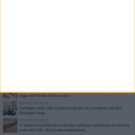
PIÙ LETTI QUESTA SETTIMANA
LUNEDÌ 3 AGOSTO
Il Treno dei Sapori: un viaggio per rilanciare la storica ferrovia
Gioia del Colle – Rocchetta Sant’Antonio
GIOVEDÌ 30 LUGLIO
Aree Interne, a Spinazzola la presentazione della proposta di
legge del Partito Democratico
GIOVEDÌ 23 LUGLIO
Cordoglio della Città di Spinazzola per la scomparsa del dott.
Giuseppe Rago
GIOVEDÌ 30 LUGLIO
A Spinazzola istituzioni e territori uniti per valorizzare la ferrovia
Gioia del Colle–Rocchetta Sant'Antonio