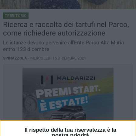
TERRITORIO
Ricerca e raccolta dei tartufi nel Parco,
come richiedere autorizzazione
Le istanze devono pervenire all'Ente Parco Alta Muria
entro il 23 dicembre
SPINAZZOLA -
MERCOLEDÌ 15 DICEMBRE 2021
Il rispetto della tua riservatezza è la
nostra priorità