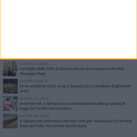
PIÙ LETTI QUESTA SETTIMANA
LUNEDÌ 3 AGOSTO
Il Treno dei Sapori: un viaggio per rilanciare la storica ferrovia
Gioia del Colle – Rocchetta Sant’Antonio
MARTEDÌ 9 GIUGNO
Spinazzola si prepara a vivere la festa patronale di Maria
Santissima del Bosco
GIOVEDÌ 23 LUGLIO
Cordoglio della Città di Spinazzola per la scomparsa del dott.
Giuseppe Rago
GIOVEDÌ 2 LUGLIO
Ferie artistiche 2026: al via a Spinazzola il cartellone degli eventi
estivi
GIOVEDÌ 30 LUGLIO
Aree Interne, a Spinazzola la presentazione della proposta di
legge del Partito Democratico
GIOVEDÌ 30 LUGLIO
A Spinazzola istituzioni e territori uniti per valorizzare la ferrovia
Gioia del Colle–Rocchetta Sant'Antonio