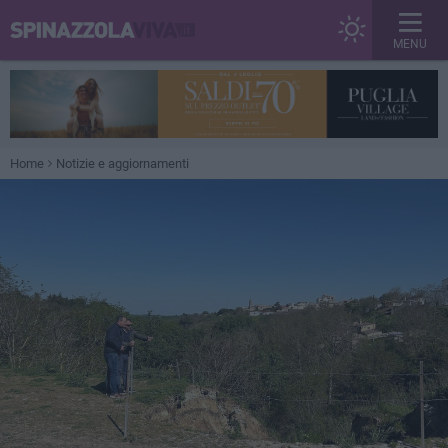
MENU
Home
Notizie e aggiornamenti