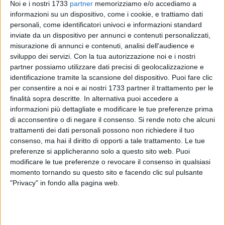
Noi e i nostri 1733
partner
memorizziamo e/o accediamo a
informazioni su un dispositivo, come i cookie, e trattiamo dati
personali, come identificatori univoci e informazioni standard
inviate da un dispositivo per annunci e contenuti personalizzati,
misurazione di annunci e contenuti, analisi dell'audience e
sviluppo dei servizi.
Con la tua autorizzazione noi e i nostri
partner possiamo utilizzare dati precisi di geolocalizzazione e
identificazione tramite la scansione del dispositivo. Puoi fare clic
Il Sindaco, insieme ai consiglieri Bruna Glionna e Pasquale
per consentire a noi e ai nostri 1733 partner il trattamento per le
finalità sopra descritte. In alternativa puoi accedere a
Di Trani e al servizio tecnico della Provincia BAT, ha
informazioni più dettagliate e modificare le tue preferenze prima
effettuato un sopralluogo sulla S.P. 54 per verificare il nuovo
di acconsentire o di negare il consenso.
Si rende noto che alcuni
cedimento della scarpata e sollecitare l'avvio dei lavori
trattamenti dei dati personali possono non richiedere il tuo
relativi alla frana del 2020, ancora inspiegabilmente fermi.
consenso, ma hai il diritto di opporti a tale trattamento. Le tue
preferenze si applicheranno solo a questo sito web. Puoi
La presenza in Consiglio Provinciale consentirà di essere più
modificare le tue preferenze o revocare il consenso in qualsiasi
incisivi e di monitorare da vicino ogni
momento tornando su questo sito e facendo clic sul pulsante
"Privacy" in fondo alla pagina web.
passaggio.L'amministrazione comunale si dichiara pronta a
offrire la massima collaborazione istituzionale, ma ribadisce
la necessità di tempi certi di esecuzione e di risposte
concrete.