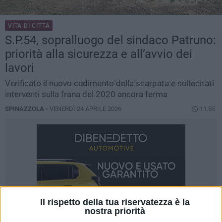
VITA DI CITTÀ
S.P.54, sopralluogo del sindaco Patruno:
priorità alla sicurezza e all’avvio dei
lavori
Verificato il nuovo cedimento della scarpata e sollecitati
interventi sulla frana del 2020 ancora ferma
SPINAZZOLA -
VENERDÌ 24 APRILE 2026
11.55
Il rispetto della tua riservatezza è la
nostra priorità