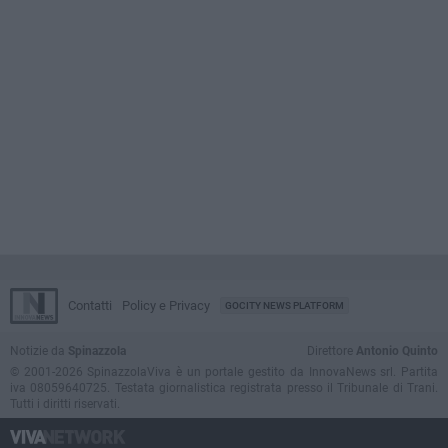
Contatti
Policy e Privacy
GOCITY NEWS PLATFORM
Notizie da
Spinazzola
Direttore
Antonio Quinto
© 2001-2026 SpinazzolaViva è un portale gestito da InnovaNews srl. Partita
iva 08059640725. Testata giornalistica registrata presso il Tribunale di Trani.
Tutti i diritti riservati.