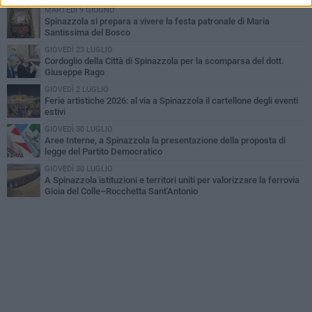
MARTEDÌ 9 GIUGNO
Spinazzola si prepara a vivere la festa patronale di Maria
Santissima del Bosco
GIOVEDÌ 23 LUGLIO
Cordoglio della Città di Spinazzola per la scomparsa del dott.
Giuseppe Rago
GIOVEDÌ 2 LUGLIO
Ferie artistiche 2026: al via a Spinazzola il cartellone degli eventi
estivi
GIOVEDÌ 30 LUGLIO
Aree Interne, a Spinazzola la presentazione della proposta di
legge del Partito Democratico
GIOVEDÌ 30 LUGLIO
A Spinazzola istituzioni e territori uniti per valorizzare la ferrovia
Gioia del Colle–Rocchetta Sant'Antonio