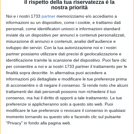
Il rispetto della tua riservatezza è la
nostra priorità
Noi e i nostri 1733
partner
memorizziamo e/o accediamo a
informazioni su un dispositivo, come i cookie, e trattiamo dati
2
personali, come identificatori univoci e informazioni standard
inviate da un dispositivo per annunci e contenuti personalizzati,
misurazione di annunci e contenuti, analisi dell'audience e
sviluppo dei servizi.
Con la tua autorizzazione noi e i nostri
Tra il
6 e il 13 ottobre 2024
c'è la sesta edizione della
partner possiamo utilizzare dati precisi di geolocalizzazione e
"
Settimana Nazionale della Protezione Civile
", istituita nel
identificazione tramite la scansione del dispositivo. Puoi fare clic
2019 in corrispondenza della "
Giornata internazionale per la
per consentire a noi e ai nostri 1733 partner il trattamento per le
riduzione del rischio dei disastri naturali
" che si celebra ogni
finalità sopra descritte. In alternativa puoi accedere a
anno il 13 ottobre. A seguito delle intese assunte al tavolo
informazioni più dettagliate e modificare le tue preferenze prima
tenutosi lo scorso 13 settembre in Prefettura, i Comuni della
di acconsentire o di negare il consenso.
Si rende noto che alcuni
provincia hanno organizzato numerose iniziative per
trattamenti dei dati personali possono non richiedere il tuo
consenso, ma hai il diritto di opporti a tale trattamento. Le tue
accrescere nella popolazione la cultura della Protezione
preferenze si applicheranno solo a questo sito web. Puoi
Civile, con l'importante contributo della Provincia, del
modificare le tue preferenze o revocare il consenso in qualsiasi
Comando Provinciale dei Vigili del Fuoco, delle Associazioni
momento tornando su questo sito e facendo clic sul pulsante
di Volontariato, della Sezione Protezione Civile della Regione
"Privacy" in fondo alla pagina web.
Puglia e degli istituti scolastici del territorio.