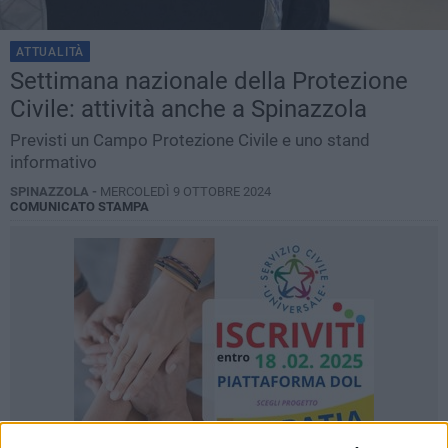
ATTUALITÀ
Settimana nazionale della Protezione
Civile: attività anche a Spinazzola
Previsti un Campo Protezione Civile e uno stand
informativo
SPINAZZOLA -
MERCOLEDÌ 9 OTTOBRE 2024
COMUNICATO STAMPA