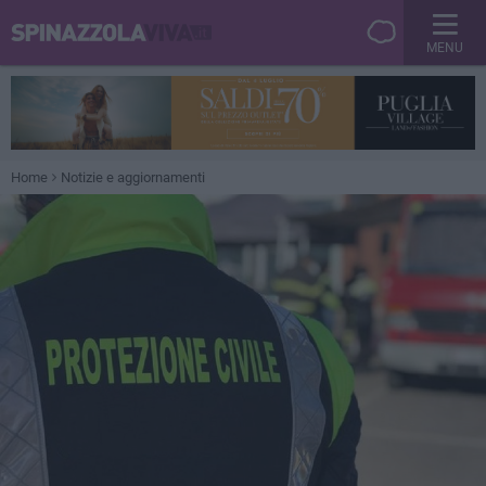
MENU
Home
Notizie e aggiornamenti