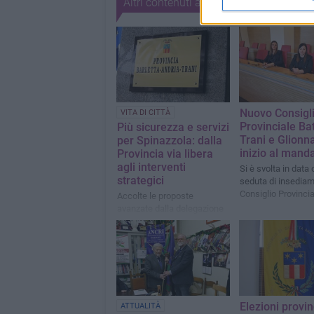
Altri contenuti a tema
Nuovo Consigl
VITA DI CITTÀ
Provinciale Bat
Più sicurezza e servizi
Trani e Glionn
per Spinazzola: dalla
inizio al mand
Provincia via libera
agli interventi
Si è svolta in data 
strategici
seduta di insediam
Consiglio Provincia
Accolte le proposte
avanzate dalla delegazione
comunale nell’incontro
istituzionale sulla
destinazione dell’avanzo di
amministrazione e sul Piano
delle Opere Pubbliche
Elezioni provin
ATTUALITÀ