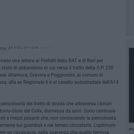
d by
iato una lettera ai Prefetti della BAT e di Bari per
 stato di abbandono in cui versa il tratto della S.P. 230
ese, Altamura, Gravina e Poggiorsini, ai comuni di
a, alla ex Regionale 6 e al casello autostradale dell'A14
ericolosità del tratto di strada che attraversa i binari
ntonio-Gioia del Colle, dismessa da anni. Sono centinaia
listi e mezzi pesanti che, non conoscendo la pericolosità
samente sui guardrail e nei terreni circostanti. L'optimum
PI
ere un cavalcavia, nella speranza che quella ferrovia