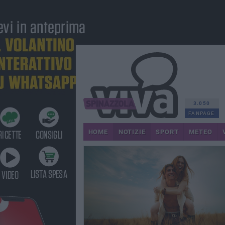
3.050
FANPAGE
HOME
NOTIZIE
SPORT
METEO