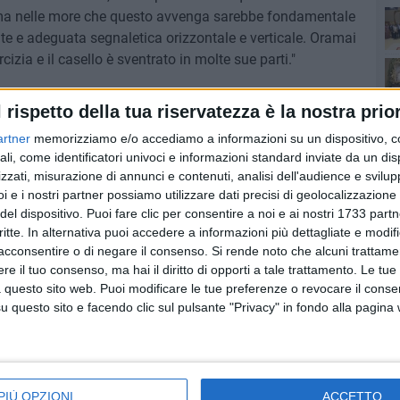
ci, ma nelle more che questo avvenga sarebbe fondamentale
e e adeguata segnaletica orizzontale e verticale. Oramai
Ro
rcizia e il casello è sventrato in molte sue parti."
lecitare oltremodo i responsabili della Provincia Bat
l rispetto della tua riservatezza è la nostra prior
ericoli e le insidie che quotidianamente attentano alla
artner
memorizziamo e/o accediamo a informazioni su un dispositivo, c
a sia la volta buona, perché quella strada, unitamente
ali, come identificatori univoci e informazioni standard inviate da un di
ante e molto trafficata. Vorremmo evitare - conclude Conca
zzati, misurazione di annunci e contenuti, analisi dell'audience e svilupp
conta dei danni o a raccontare di scampate tragedie o
i e i nostri partner possiamo utilizzare dati precisi di geolocalizzazione 
 a prevenirle."
del dispositivo. Puoi fare clic per consentire a noi e ai nostri 1733 partn
critte. In alternativa puoi accedere a informazioni più dettagliate e modif
A REGIONALE 6
MARIO CONCA
M5S
acconsentire o di negare il consenso.
Si rende noto che alcuni trattamen
Pa
e il tuo consenso, ma hai il diritto di opporti a tale trattamento. Le tue
 questo sito web. Puoi modificare le tue preferenze o revocare il conse
questo sito e facendo clic sul pulsante "Privacy" in fondo alla pagina
Ro
PIÙ OPZIONI
ACCETTO