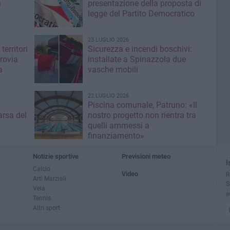
a
presentazione della proposta di
legge del Partito Democratico
23 LUGLIO 2026
territori
Sicurezza e incendi boschivi:
rrovia
installate a Spinazzola due
a
vasche mobili
22 LUGLIO 2026
Piscina comunale, Patruno: «Il
rsa del
nostro progetto non rientra tra
quelli ammessi a
finanziamento»
Notizie sportive
Previsioni meteo
I
Calcio
Video
R
Arti Marziali
S
Vela
a
Tennis
Altri sport