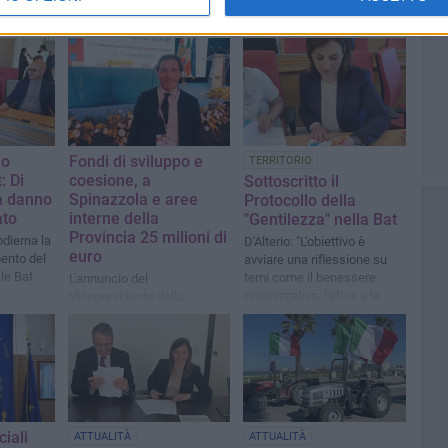
io
Fondi di sviluppo e
TERRITORIO
: Di
coesione, a
Sottoscritto il
a danno
Spinazzola e aree
Protocollo della
ato
interne della
"Gentilezza" nella Bat
Provincia 25 milioni di
odierna la
D'Alterio: "L'obiettivo è
euro
ento del
avviare una riflessione su
le Bat
temi come il benessere
L'annuncio del
organizzativo, l'etica e la
Vicepresidente della
legalità"
Provincia BAT Pasquale Di
Noia
ciali
ATTUALITÀ
ATTUALITÀ