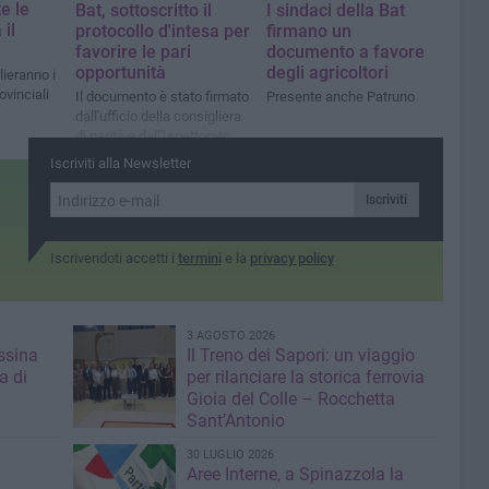
e le
Bat, sottoscritto il
I sindaci della Bat
 il
protocollo d'intesa per
firmano un
favorire le pari
documento a favore
opportunità
degli agricoltori
lieranno i
ovinciali
Il documento è stato firmato
Presente anche Patruno
dall'ufficio della consigliera
di parità e dall'Ispettorato
del lavoro
Iscriviti alla Newsletter
Iscriviti
Iscrivendoti accetti i
termini
e la
privacy policy
3 AGOSTO 2026
ssina
Il Treno dei Sapori: un viaggio
a di
per rilanciare la storica ferrovia
Gioia del Colle – Rocchetta
Sant’Antonio
30 LUGLIO 2026
Aree Interne, a Spinazzola la