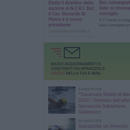
Bat, consegnat
Eletto il direttivo della
liste: si rinnova
sezione A.N.C.R.I. Bat:
consiglio
il Cav. Riccardo Di
Pietro è il nuovo
Il 17 marzo si sceg
presidente
nuovi consiglieri pr
L'assemblea si è svolta a
Trinitapoli lo scorso 6 marzo
RICEVI AGGIORNAMENTI E
CONTENUTI DA SPINAZZOLA
GRATIS
NELLA TUA E-MAIL
5 AGOSTO 2026
“Traversata Stretto di Me
2026”: l’impresa dell’atlet
Spinazzola Sebastiano
Galantucci
30 LUGLIO 2026
Spinazzola, un miracolo