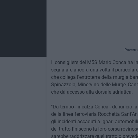
Powere
Il consigliere del M5S Mario Conca ha inv
segnalare ancora una volta il particolare
che collega l'entroterra della murgia bar
Spinazzola, Minervino delle Murge, Canos
che dà accesso alla dorsale adriatica.
"Da tempo - incalza Conca - denuncio la p
della linea ferroviaria Rocchetta Sant'A
gli incidenti accaduti a ignari automobi
del tratto finiscono la loro corsa rovino
sarebbe raddrizzare quel tratto o preved