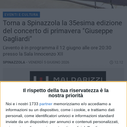
EVENTI E CULTURA
Torna a Spinazzola la 35esima edizione
del concerto di primavera "Giuseppe
Gagliardi"
L'evento è in programma il 12 giugno alle ore 20:30
presso la Sala Innocenzo XII
SPINAZZOLA -
VENERDÌ 5 GIUGNO 2026
12.12
Il rispetto della tua riservatezza è la
nostra priorità
Noi e i nostri 1733
partner
memorizziamo e/o accediamo a
informazioni su un dispositivo, come i cookie, e trattiamo dati
personali, come identificatori univoci e informazioni standard
inviate da un dispositivo per annunci e contenuti personalizzati,