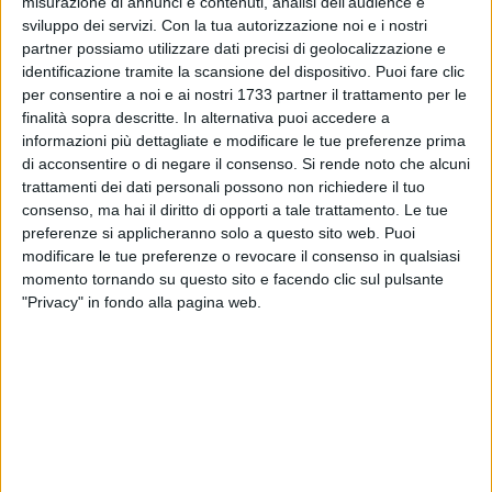
misurazione di annunci e contenuti, analisi dell'audience e
sviluppo dei servizi.
Con la tua autorizzazione noi e i nostri
partner possiamo utilizzare dati precisi di geolocalizzazione e
identificazione tramite la scansione del dispositivo. Puoi fare clic
per consentire a noi e ai nostri 1733 partner il trattamento per le
finalità sopra descritte. In alternativa puoi accedere a
informazioni più dettagliate e modificare le tue preferenze prima
di acconsentire o di negare il consenso.
Si rende noto che alcuni
trattamenti dei dati personali possono non richiedere il tuo
Torna anche quest'anno il 35esimo concerto di primavera
consenso, ma hai il diritto di opporti a tale trattamento. Le tue
"Giuseppe Gagliardi", in ricordo di Giuseppe Gagliardi, che si
preferenze si applicheranno solo a questo sito web. Puoi
terrà il prossimo 12 giugno alle ore 20:30 presso la Sala
modificare le tue preferenze o revocare il consenso in qualsiasi
Innocenzo XII di Spinazzola.
momento tornando su questo sito e facendo clic sul pulsante
"Privacy" in fondo alla pagina web.
L'iniziativa nasce dalla collaborazione tra il Comune di
Spinazzola, l'accademia musicale Innocenzo XII e la
famiglia Gagliardi.
Si esibiranno: Tommaso Garofalo ed Enza Picciotti (The
Voice Generation) ed il Sirius Accordion Trio: Michele Bianco,
Alberto Nadelli e Pietro Secundo; il Coro Polifonico