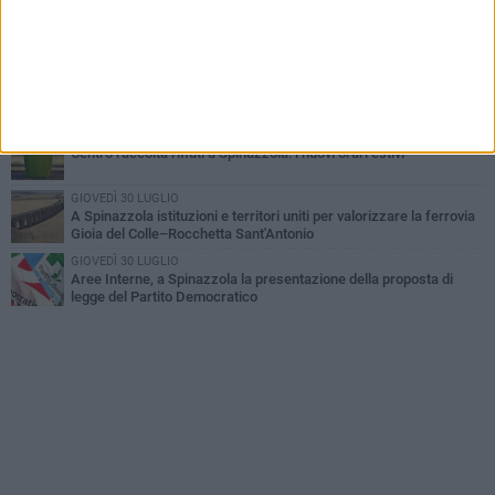
GIOVEDÌ 2 LUGLIO
Ferie artistiche 2026: al via a Spinazzola il cartellone degli eventi
estivi
GIOVEDÌ 23 LUGLIO
Cordoglio della Città di Spinazzola per la scomparsa del dott.
Giuseppe Rago
MARTEDÌ 21 LUGLIO
Centro raccolta rifiuti a Spinazzola: i nuovi orari estivi
GIOVEDÌ 30 LUGLIO
A Spinazzola istituzioni e territori uniti per valorizzare la ferrovia
Gioia del Colle–Rocchetta Sant'Antonio
GIOVEDÌ 30 LUGLIO
Aree Interne, a Spinazzola la presentazione della proposta di
legge del Partito Democratico