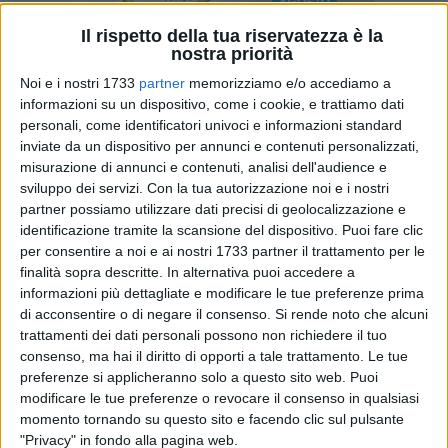
Il rispetto della tua riservatezza è la
nostra priorità
Noi e i nostri 1733
partner
memorizziamo e/o accediamo a
635
A cura di
informazioni su un dispositivo, come i cookie, e trattiamo dati
TIZIANA DI GRAVINA
personali, come identificatori univoci e informazioni standard
inviate da un dispositivo per annunci e contenuti personalizzati,
misurazione di annunci e contenuti, analisi dell'audience e
sviluppo dei servizi.
Con la tua autorizzazione noi e i nostri
Quindici in tutto le candidature, cinque i premi David di
partner possiamo utilizzare dati precisi di geolocalizzazione e
Donatello 2020 assegnati al film "Pinocchio" del regista
identificazione tramite la scansione del dispositivo. Puoi fare clic
Matteo Garrone, distribuito nelle sale cinematografiche
per consentire a noi e ai nostri 1733 partner il trattamento per le
italiane il 19 dicembre 2019, in un periodo in cui
finalità sopra descritte. In alternativa puoi accedere a
l'incantesimo della fantasia, come quello di una storia
informazioni più dettagliate e modificare le tue preferenze prima
immortale del bambino di legno di Carlo Collodi, trova
di acconsentire o di negare il consenso.
Si rende noto che alcuni
spazio nell'atmosfera natalizia.
trattamenti dei dati personali possono non richiedere il tuo
consenso, ma hai il diritto di opporti a tale trattamento. Le tue
preferenze si applicheranno solo a questo sito web. Puoi
In una cerimonia di premiazione inusuale, in diretta tv alla
modificare le tue preferenze o revocare il consenso in qualsiasi
sola presenza del conduttore Carlo Conti, collegato in
momento tornando su questo sito e facendo clic sul pulsante
streaming con i tanti protagonisti del Premio, sono cinque le
"Privacy" in fondo alla pagina web.