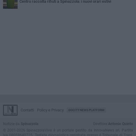
Centro raccolta rifiuti a Spinazzola: i nuovi orari estivi
Contatti
Policy e Privacy
GOCITY NEWS PLATFORM
Notizie da
Spinazzola
Direttore
Antonio Quinto
© 2001-2026 SpinazzolaViva è un portale gestito da InnovaNews srl. Partita
iva 08059640725. Testata giornalistica registrata presso il Tribunale di Trani.