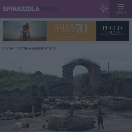
MENU
Home
Notizie e aggiornamenti