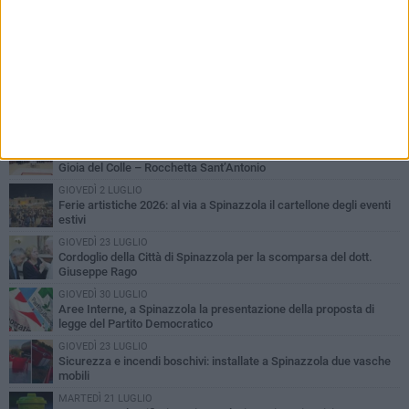
PIÙ LETTI QUESTA SETTIMANA
LUNEDÌ 3 AGOSTO
Il Treno dei Sapori: un viaggio per rilanciare la storica ferrovia
Gioia del Colle – Rocchetta Sant’Antonio
GIOVEDÌ 2 LUGLIO
Ferie artistiche 2026: al via a Spinazzola il cartellone degli eventi
estivi
GIOVEDÌ 23 LUGLIO
Cordoglio della Città di Spinazzola per la scomparsa del dott.
Giuseppe Rago
GIOVEDÌ 30 LUGLIO
Aree Interne, a Spinazzola la presentazione della proposta di
legge del Partito Democratico
GIOVEDÌ 23 LUGLIO
Sicurezza e incendi boschivi: installate a Spinazzola due vasche
mobili
MARTEDÌ 21 LUGLIO