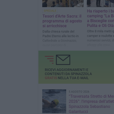
Ha riaperto i ba
SPECIALE
camping “La Ba
Tesori d’Arte Sacra: il
a Bisceglie co
programma di agosto
Pulita e Olì Olà
si arricchisce
Oltre 8 mila metri 
Dalla chiesa rurale del
camper e roulotte 
Padre Eterno alle lectio in
numerosi servizi, d
Cattedrale a Giovinazzo,
alloggi alle zone
nuovi percorsi di
ombreggiate
valorizzazione
RICEVI AGGIORNAMENTI E
CONTENUTI DA SPINAZZOLA
GRATIS
NELLA TUA E-MAIL
5 AGOSTO 2026
“Traversata Stretto di Me
2026”: l’impresa dell’atlet
Spinazzola Sebastiano
Galantucci