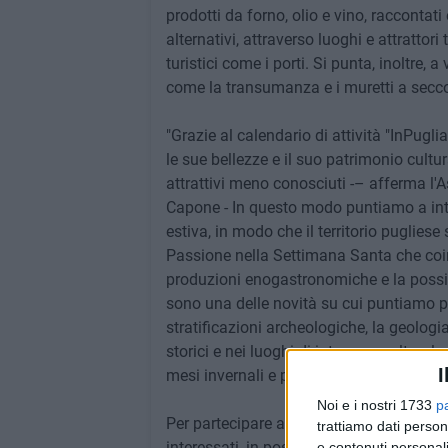
prodotti da forno, olio e vino, raccontati 
alternativi, attraverso luoghi e attratto
turistici come i porti. Si punta, inoltre,
come la transumanza e i muretti a secco, ol
"Grazie al calendario di attività "InPugl
le sue bellezze e il suo patrimonio cultur
attrattivi meno conosciuti -– afferma l'A
Capone - In questo modo puntiamo a integr
estiva, in modo che il territorio pugliese s
Passione nella Settimana Santa che coinv
produzioni enogastronomiche e la possibi
sono una delle novità su cui puntiamo per
stratificazioni archeologiche, la geologia
storici e nei luoghi di interesse cultural
I
mesi invernali e primaverili, con proposte
Noi e i nostri 1733
p
Per partecipare all'Avviso pubblico di Pu
trattiamo dati person
interessati, in possesso dei requisiti 
e contenuti personali