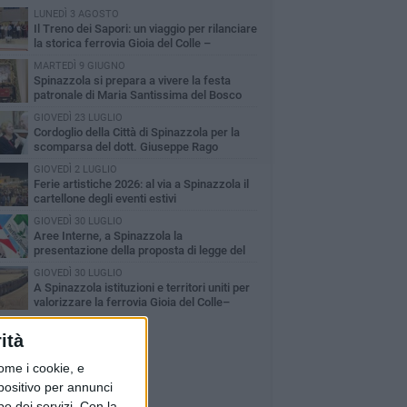
LUNEDÌ 3 AGOSTO
Il Treno dei Sapori: un viaggio per rilanciare
la storica ferrovia Gioia del Colle –
cchetta Sant’Antonio
MARTEDÌ 9 GIUGNO
Spinazzola si prepara a vivere la festa
patronale di Maria Santissima del Bosco
GIOVEDÌ 23 LUGLIO
Cordoglio della Città di Spinazzola per la
scomparsa del dott. Giuseppe Rago
GIOVEDÌ 2 LUGLIO
Ferie artistiche 2026: al via a Spinazzola il
cartellone degli eventi estivi
GIOVEDÌ 30 LUGLIO
Aree Interne, a Spinazzola la
presentazione della proposta di legge del
rtito Democratico
GIOVEDÌ 30 LUGLIO
A Spinazzola istituzioni e territori uniti per
valorizzare la ferrovia Gioia del Colle–
cchetta Sant'Antonio
ità
ome i cookie, e
spositivo per annunci
o dei servizi.
Con la