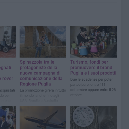
Spinazzola tra le
Turismo, fondi per
egnati
protagoniste della
promuovere il brand
nuova campagna di
Puglia e i suoi prodotti
e rover
comunicazione della
Due le scadenze per poter
Regione Puglia
partecipare: entro l’11
settembre oppure entro il 28
acquistati
La promozione girerà in tutto
ottobre
ndo per
il mondo, anche fino agli
persone
USA, Brasile e Australia