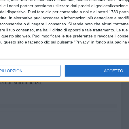
i e i nostri partner possiamo utilizzare dati precisi di geolocalizzazione 
stination management System) di Pugliapromozione,
del dispositivo. Puoi fare clic per consentire a noi e ai nostri 1733 partn
o di livello 2.
critte. In alternativa puoi accedere a informazioni più dettagliate e modif
acconsentire o di negare il consenso.
Si rende noto che alcuni trattamen
proposta di attività in una delle "finestre" temporali
e il tuo consenso, ma hai il diritto di opporti a tale trattamento. Le tue
000,00 per i servizi offerti.
 questo sito web. Puoi modificare le tue preferenze o revocare il conse
questo sito e facendo clic sul pulsante "Privacy" in fondo alla pagina
a prima volta la produzione di due video, uno promozionale
 utilizzati anche sui canali dell'Agenzia
enzione a target specifici di utenza (disabili, celiaci,
accoglienza e al booking center a disposizione di tutti gli
PIÙ OPZIONI
ACCETTO
iziative, la comunicazione off/on line delle iniziative
dei dati sull'affluenza.