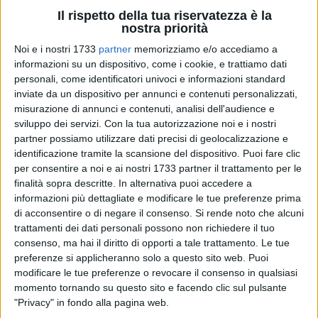
Il rispetto della tua riservatezza è la
nostra priorità
Noi e i nostri 1733
partner
memorizziamo e/o accediamo a
6
informazioni su un dispositivo, come i cookie, e trattiamo dati
personali, come identificatori univoci e informazioni standard
inviate da un dispositivo per annunci e contenuti personalizzati,
misurazione di annunci e contenuti, analisi dell'audience e
"Inizia un nuovo capitolo della bella storia della nostra
sviluppo dei servizi.
Con la tua autorizzazione noi e i nostri
scuola. Un capitolo che siete chiamati a scrivere insieme in
partner possiamo utilizzare dati precisi di geolocalizzazione e
un percorso di vita che sarà certamente intriso di emozioni e
identificazione tramite la scansione del dispositivo. Puoi fare clic
sentimenti, un capitolo che racconterà gioie e momenti di
per consentire a noi e ai nostri 1733 partner il trattamento per le
difficoltà ma che testimonierà la crescita della nostra
finalità sopra descritte. In alternativa puoi accedere a
informazioni più dettagliate e modificare le tue preferenze prima
comunità attraverso la strada della formazione,
di acconsentire o di negare il consenso.
Si rende noto che alcuni
dell'apprendimento e della cultura".
trattamenti dei dati personali possono non richiedere il tuo
consenso, ma hai il diritto di opporti a tale trattamento. Le tue
Comincia con queste parole pregnanti di significato il
preferenze si applicheranno solo a questo sito web. Puoi
messaggio di auguri per il nuovo anno scolastico che il
modificare le tue preferenze o revocare il consenso in qualsiasi
sindaco di Spinazzola, Michele Patruno, rivolge a bambini,
momento tornando su questo sito e facendo clic sul pulsante
giovani, docenti, genitori e dirigenti scolastici.
"Privacy" in fondo alla pagina web.