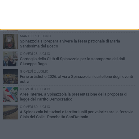
PIÙ LETTI QUESTA SETTIMANA
LUNEDÌ 3 AGOSTO
Il Treno dei Sapori: un viaggio per rilanciare la storica ferrovia
Gioia del Colle – Rocchetta Sant’Antonio
MARTEDÌ 9 GIUGNO
Spinazzola si prepara a vivere la festa patronale di Maria
Santissima del Bosco
GIOVEDÌ 23 LUGLIO
Cordoglio della Città di Spinazzola per la scomparsa del dott.
Giuseppe Rago
GIOVEDÌ 2 LUGLIO
Ferie artistiche 2026: al via a Spinazzola il cartellone degli eventi
estivi
GIOVEDÌ 30 LUGLIO
Aree Interne, a Spinazzola la presentazione della proposta di
legge del Partito Democratico
GIOVEDÌ 30 LUGLIO
A Spinazzola istituzioni e territori uniti per valorizzare la ferrovia
Gioia del Colle–Rocchetta Sant'Antonio