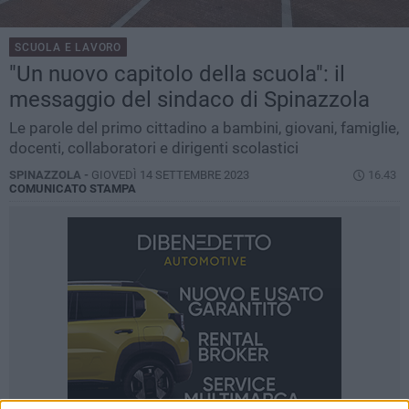
SCUOLA E LAVORO
"Un nuovo capitolo della scuola": il
messaggio del sindaco di Spinazzola
Le parole del primo cittadino a bambini, giovani, famiglie,
docenti, collaboratori e dirigenti scolastici
SPINAZZOLA -
GIOVEDÌ 14 SETTEMBRE 2023
16.43
COMUNICATO STAMPA