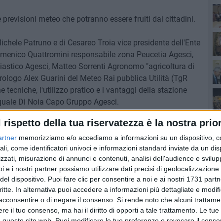
 previsioni meteo che potranno essere fruiti dai cittadini.
Ro
ichele Patruno e di Cesareo Troia vice presidente dell'Ente
Domenico Quattromini responsabile zona Peucetia Agesci,
astico Agesci, Matteo Sorrenti Agronomo "agricoltura di
orologo Alex Guarini del Meteo Rai pubblica Utilità (TgR
he tecniche, l'utilizzo pratico e i vantaggi della stazione
quale Di Noia Capo Gruppo Agesci.
l rispetto della tua riservatezza è la nostra prior
o sulla terrazza della propria sede, in via san Leo n.6,
everà da piazza Plebiscito a corso Umberto I, l'altra il
artner
memorizziamo e/o accediamo a informazioni su un dispositivo, c
Pa
ali, come identificatori univoci e informazioni standard inviate da un di
li, fino al Vulture.
zzati, misurazione di annunci e contenuti, analisi dell'audience e svilupp
i e i nostri partner possiamo utilizzare dati precisi di geolocalizzazione 
 Scout e stato condiviso dal vice presidente del Parco
Ro
del dispositivo. Puoi fare clic per consentire a noi e ai nostri 1731 partn
, cofinanziatore del progetto e si avvale del patrocino del
critte. In alternativa puoi accedere a informazioni più dettagliate e modif
atruno, nonché di "E-venti del Parco".
acconsentire o di negare il consenso.
Si rende noto che alcuni trattamen
 solo come strumento idoneo a poter fornire dati e
e il tuo consenso, ma hai il diritto di opporti a tale trattamento. Le tue
no esplicitati dall'agronomo Matteo Sorrenti, ma ha
 questo sito web. Puoi modificare le tue preferenze o revocare il conse