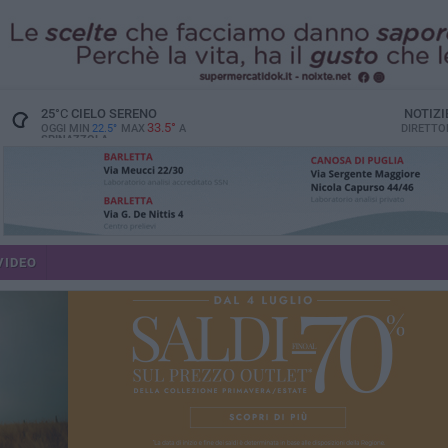
25
°C
CIELO SERENO
NOTIZI
33.5°
OGGI MIN
22.5°
MAX
A
DIRETTO
SPINAZZOLA
VIDEO