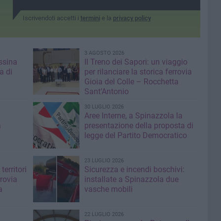
Iscrivendoti accetti i
termini
e la
privacy policy
3 AGOSTO 2026
ssina
Il Treno dei Sapori: un viaggio
a di
per rilanciare la storica ferrovia
Gioia del Colle – Rocchetta
Sant’Antonio
30 LUGLIO 2026
Aree Interne, a Spinazzola la
a
presentazione della proposta di
legge del Partito Democratico
23 LUGLIO 2026
territori
Sicurezza e incendi boschivi:
rrovia
installate a Spinazzola due
a
vasche mobili
22 LUGLIO 2026