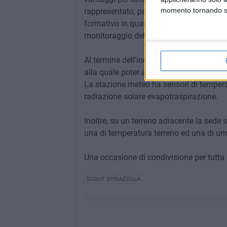
momento tornando su 
rappresentato, per i ragazzi scout, un m
formativo in quanto, gli stessi, si sono d
monitoraggio delle previsioni.
Al termine dell'incontro informativo ci s
alla quale poter accedere tramite un link g
La stazione meteo ha sensori di tempera
radiazione solare evapotraspirazione.
Inoltre, su un terreno adiacente la sede 
una di temperatura terreno ed una di umi
Una occasione di condivisione per tutta l
SCOUT SPINAZZOLA