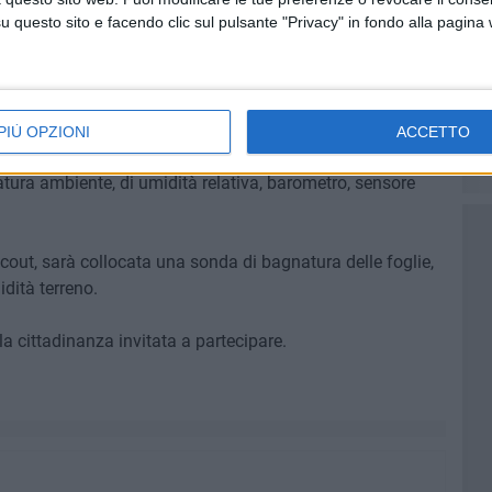
questo sito e facendo clic sul pulsante "Privacy" in fondo alla pagina
odo per scoprire le proprie attitudini, un momento
ilettati nella costruzione della strumentazione utile al
arà l'attivazione e la messa in rete della stazione meteo,
PIÙ OPZIONI
ACCETTO
ratuitoin cui saranno inseriti tutti i dati.
tura ambiente, di umidità relativa, barometro, sensore
scout, sarà collocata una sonda di bagnatura delle foglie,
dità terreno.
a cittadinanza invitata a partecipare.