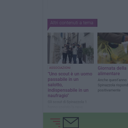
Altri contenuti a tema
Giornata della 
ASSOCIAZIONI
alimentare
"Uno scout è un uomo
passabile in un
Anche quest'anno
salotto,
Spinazzola rispon
indispensabile in un
positivamente
naufragio"
Gli scout di Spinazzola 1
hanno spalato la neve
attorno alle vie del centro
storico