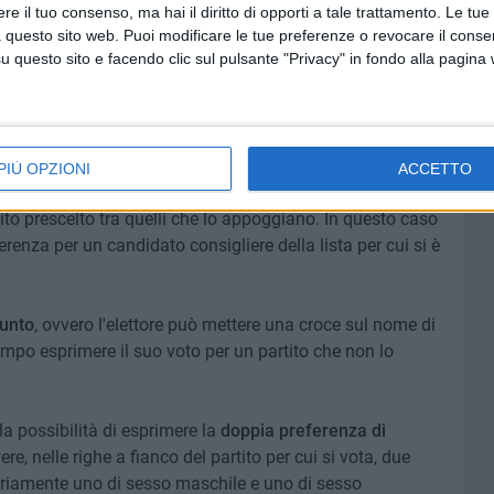
e il tuo consenso, ma hai il diritto di opporti a tale trattamento. Le tue
 questo sito web. Puoi modificare le tue preferenze o revocare il conse
questo sito e facendo clic sul pulsante "Privacy" in fondo alla pagina
ore solo di una
lista
, mettendo una croce sul simbolo, in
l candidato sostenuto dalla lista, oppure mettere una X
PIÙ OPZIONI
ACCETTO
vo
, ovvero mettere una croce sul rettangolo con il nome
ito prescelto tra quelli che lo appoggiano. In questo caso
erenza per un candidato consigliere della lista per cui si è
iunto
, ovvero l'elettore può mettere una croce sul nome di
empo esprimere il suo voto per un partito che non lo
 la possibilità di esprimere la
doppia preferenza di
re, nelle righe a fianco del partito per cui si vota, due
riamente uno di sesso maschile e uno di sesso