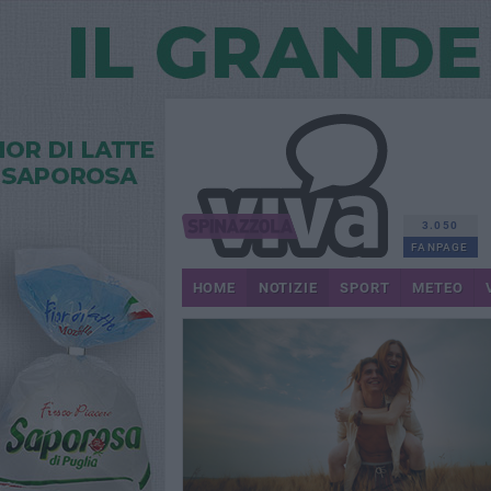
3.050
FANPAGE
HOME
NOTIZIE
SPORT
METEO