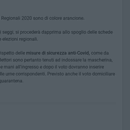
e Regionali 2020 sono di colore arancione.
ei seggi, si procederà dapprima allo spoglio delle schede
 elezioni regionali.
rispetto delle
misure di sicurezza anti-Covid,
come da
 elettori sono pertanto tenuti ad indossare la mascherina,
 le mani all'ingresso e dopo il voto dovranno inserire
e urne corrispondenti. Previsto anche il voto domiciliare
 quarantena.