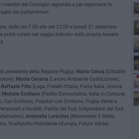
i membri del Consiglio regionale e per esprimersi in
taglio dei parlamentari.
Ro
e, dalle ore 7.00 alle ore 23.00 e lunedì 21 settembre
re potrà votare nel seggio indicato sulla propria tessera
à.
 di presidente della Regione Puglia:
Mario Conca
(Cittadini
olore);
Nicola Cesaria
(Lavoro Ambiente Costituzione);
;
Raffaele Fitto
(Lega, Fratelli d'Italia, Forza Italia, Unione
Pa
;
Michele Emiliano
(Partito Democratico, Italia in Comune,
o, Con Emiliano, Popolari con Emiliano, Puglia Verde e
Pensionati e Invalidi, Partito del Sud, Indipendenti del Sud,
Ro
Alternativa);
Antonella Laricchia
(Movimento 5 Stelle,
Viva, Scalfarotto Presidente-+Europa, Futuro Verde).