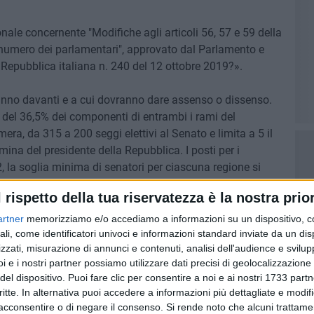
onale concernente "Modifiche agli articoli 56, 57 e 59 della
l numero dei parlamentari", approvato dal Parlamento e
a Repubblica italiana n. 240 del 12 ottobre 2019?».
veranno davanti e a cui dovranno dare assenso o dissenso.
lio del 36,5% dei componenti di entrambi i rami del
ra, da 315 a 200 seggi elettivi al Senato e limita a 5 il
na del presidente della Repubblica. I posti per i
, la soglia minima di senatori per ciascuna regione si
l rispetto della tua riservatezza è la nostra prior
 per essere valido. Chi vuole approvare il taglio deve
artner
memorizziamo e/o accediamo a informazioni su un dispositivo, c
liere il No. La riforma entrerebbe in vigore a partire dalle
ali, come identificatori univoci e informazioni standard inviate da un di
zzati, misurazione di annunci e contenuti, analisi dell'audience e svilupp
i e i nostri partner possiamo utilizzare dati precisi di geolocalizzazione 
del dispositivo. Puoi fare clic per consentire a noi e ai nostri 1733 partn
ata approvata in ultima lettura dalla Camera l'8 ottobre
critte. In alternativa puoi accedere a informazioni più dettagliate e modif
astenuti.
acconsentire o di negare il consenso.
Si rende noto che alcuni trattamen