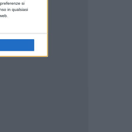
 preferenze si
nso in qualsiasi
 web.