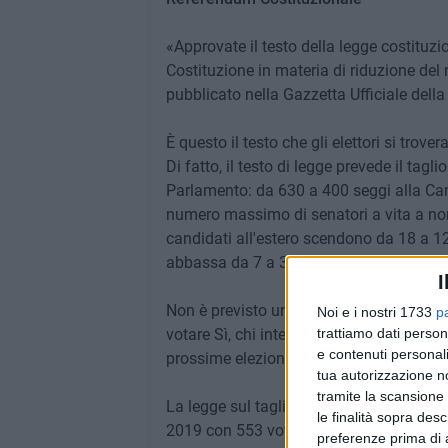
«Approvate il testo della legge costituzi
Costituzione in materia di riduzione de
pubblicato nella Gazzetta Ufficiale dell
È questo il testo che gli elettori si tro
Di fatto, il testo di legge prevede il tag
Parlamento: da 630 a 400 seggi alla Came
numero massimo di senatori a vita a nomi
candidati all'estero scendono da 18 a 12
abbassa da 7 a 3.
I
Non è previsto un quorum di partecipanti
Noi e i nostri 1733
p
votare Sì, chi intende bocciarlo deve sceg
trattiamo dati person
e contenuti personali
prossime elezioni politiche.
tua autorizzazione no
tramite la scansione 
La legge sul taglio dei parlamentari è st
le finalità sopra des
2019 con 553 voti a favore, 14 no e due 
preferenze prima di 