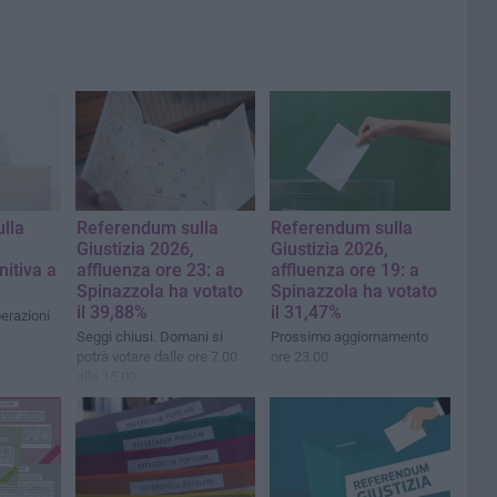
lla
Referendum sulla
Referendum sulla
Giustizia 2026,
Giustizia 2026,
nitiva a
affluenza ore 23: a
affluenza ore 19: a
Spinazzola ha votato
Spinazzola ha votato
il 39,88%
il 31,47%
perazioni
Seggi chiusi. Domani si
Prossimo aggiornamento
potrà votare dalle ore 7.00
ore 23.00
alle 15.00