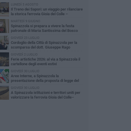
LUNEDÌ 3 AGOSTO
Il Treno dei Sapori: un viaggio per rilanciare
la storica ferrovia Gioia del Colle –
cchetta Sant’Antonio
MARTEDÌ 9 GIUGNO
Spinazzola si prepara a vivere la festa
patronale di Maria Santissima del Bosco
GIOVEDÌ 23 LUGLIO
Cordoglio della Città di Spinazzola per la
scomparsa del dott. Giuseppe Rago
GIOVEDÌ 2 LUGLIO
Ferie artistiche 2026: al via a Spinazzola il
cartellone degli eventi estivi
GIOVEDÌ 30 LUGLIO
Aree Interne, a Spinazzola la
presentazione della proposta di legge del
rtito Democratico
GIOVEDÌ 30 LUGLIO
A Spinazzola istituzioni e territori uniti per
valorizzare la ferrovia Gioia del Colle–
cchetta Sant'Antonio