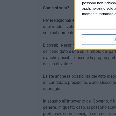
possono non richieder
Come si vota?
applicheranno solo a
momento tornando su 
Per le Regionali è possibile votare a fav
quel modo il voto andrà in automatico a
solo sul
nome del candidato
presidente.
È possibile esprimere un
voto rafforzati
del candidato e una sul simbolo del part
è anche possibile inserire la propria pref
deciso di votare.
Esiste anche la possibilità del
voto disg
un candidato presidente, e allo stesso t
appoggia.
In seguito all'intervento del Governo, c'è
genere
. In questo caso, si possono scrive
preferenze come consiglieri ma necessa