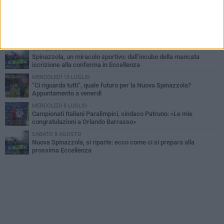
PIÙ LETTI QUESTA SETTIMANA
MERCOLEDÌ 5 AGOSTO
“Traversata Stretto di Messina 2026”: l’impresa dell’atleta di
Spinazzola Sebastiano Galantucci
GIOVEDÌ 30 LUGLIO
Spinazzola, un miracolo sportivo: dall’incubo della mancata
iscrizione alla conferma in Eccellenza
MERCOLEDÌ 15 LUGLIO
“Ci riguarda tutti”, quale futuro per la Nuova Spinazzola?
Appuntamento a venerdì
MERCOLEDÌ 8 LUGLIO
Campionati Italiani Paralimpici, sindaco Patruno: «Le mie
congratulazioni a Orlando Barrasso»
SABATO 8 AGOSTO
Nuova Spinazzola, si riparte: ecco come ci si prepara alla
prossima Eccellenza