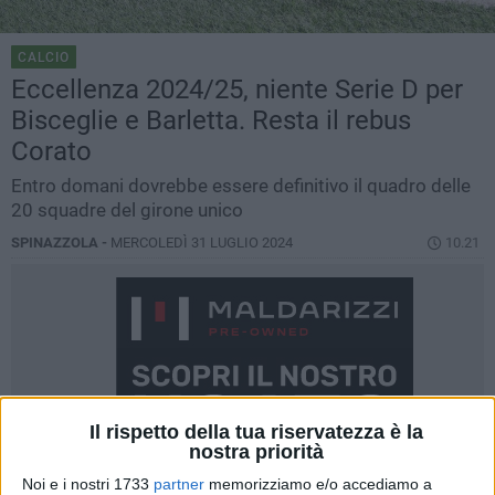
CALCIO
Eccellenza 2024/25, niente Serie D per
Bisceglie e Barletta. Resta il rebus
Corato
Entro domani dovrebbe essere definitivo il quadro delle
20 squadre del girone unico
SPINAZZOLA -
MERCOLEDÌ 31 LUGLIO 2024
10.21
Il rispetto della tua riservatezza è la
nostra priorità
Noi e i nostri 1733
partner
memorizziamo e/o accediamo a