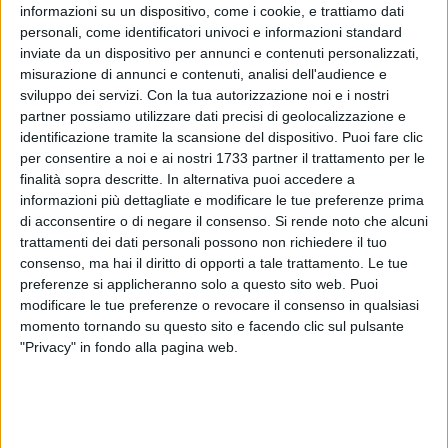
informazioni su un dispositivo, come i cookie, e trattiamo dati
personali, come identificatori univoci e informazioni standard
inviate da un dispositivo per annunci e contenuti personalizzati,
misurazione di annunci e contenuti, analisi dell'audience e
sviluppo dei servizi.
Con la tua autorizzazione noi e i nostri
2
partner possiamo utilizzare dati precisi di geolocalizzazione e
identificazione tramite la scansione del dispositivo. Puoi fare clic
per consentire a noi e ai nostri 1733 partner il trattamento per le
Niente ripescaggio in Serie D per Barletta e Bisceglie: è
finalità sopra descritte. In alternativa puoi accedere a
ufficiale la partecipazione dei due club al girone unico di
informazioni più dettagliate e modificare le tue preferenze prima
Eccellenza pugliese 2024/25, con la Molfetta Calcio che
di acconsentire o di negare il consenso.
Si rende noto che alcuni
trattamenti dei dati personali possono non richiedere il tuo
ormai conosce con precisione 18 delle 19 avversarie del
consenso, ma hai il diritto di opporti a tale trattamento. Le tue
massimo campionato regionale.
preferenze si applicheranno solo a questo sito web. Puoi
modificare le tue preferenze o revocare il consenso in qualsiasi
Resta solo un rebus, legato alla complessa situazione del
momento tornando su questo sito e facendo clic sul pulsante
Corato: la società neroverde ha tempo fino alle 23:59 di oggi
"Privacy" in fondo alla pagina web.
per completare in via definitiva la pratica di iscrizione ma ci
sono ancora dubbi legati al passaggio di proprietà, vista
anche la diatriba tra la dirigenza dimissionaria e la cordata
locale interessata all'acquisizione del club. Saranno ore