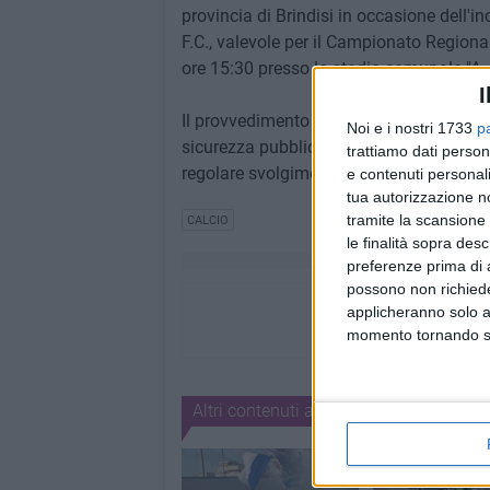
provincia di Brindisi in occasione dell'i
F.C., valevole per il Campionato Region
ore 15:30 presso lo stadio comunale "A.
I
Il provvedimento è stato adottato al fine 
Noi e i nostri 1733
p
sicurezza pubblica, scongiurare situazioni
trattiamo dati person
regolare svolgimento della manifestazio
e contenuti personali
tua autorizzazione no
tramite la scansione 
CALCIO
le finalità sopra des
preferenze prima di 
possono non richieder
applicheranno solo a
momento tornando su 
Altri contenuti a tema