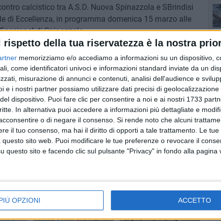
ncontro calcistico tra A.S.D. Nuova Spinazzola e SBrindisi
ale di Eccellenza, in programma domenica 15 marzo alle
 Fasciano" di Spinazzola.
Se
l rispetto della tua riservatezza è la nostra prior
di prevenire possibili turbative dell'ordine e della
artner
memorizziamo e/o accediamo a informazioni su un dispositivo, c
co
 di rischio per l'incolumità dei cittadini e assicurare il
ali, come identificatori univoci e informazioni standard inviate da un di
ne sportiva in condizioni di massima sicurezza.
zzati, misurazione di annunci e contenuti, analisi dell'audience e svilupp
i e i nostri partner possiamo utilizzare dati precisi di geolocalizzazione 
del dispositivo. Puoi fare clic per consentire a noi e ai nostri 1733 partn
critte. In alternativa puoi accedere a informazioni più dettagliate e modif
Ba
acconsentire o di negare il consenso.
Si rende noto che alcuni trattamen
e il tuo consenso, ma hai il diritto di opporti a tale trattamento. Le tue
 questo sito web. Puoi modificare le tue preferenze o revocare il conse
questo sito e facendo clic sul pulsante "Privacy" in fondo alla pagina
PIÙ OPZIONI
ACCETTO