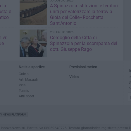
30 LUGLIO 2026
 la
A Spinazzola istituzioni e territori
sta di
uniti per valorizzare la ferrovia
atico
Gioia del Colle–Rocchetta
Sant'Antonio
23 LUGLIO 2026
ivi:
Cordoglio della Città di
ue
Spinazzola per la scomparsa del
dott. Giuseppe Rago
Notizie sportive
Previsioni meteo
I
Calcio
Video
R
Arti Marziali
S
Vela
a
Tennis
Altri sport
TY NEWS PLATFORM
ovaNews srl. Partita iva 08059640725. Testata giornalistica registrata presso il Tribu