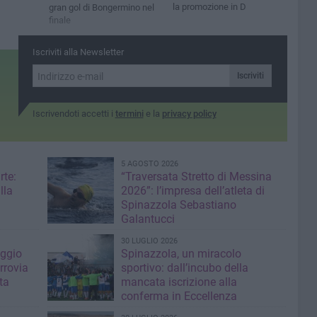
la promozione in D
gran gol di Bongermino nel
finale
Iscriviti alla Newsletter
Iscriviti
Iscrivendoti accetti i
termini
e la
privacy policy
5 AGOSTO 2026
rte:
“Traversata Stretto di Messina
lla
2026”: l’impresa dell’atleta di
Spinazzola Sebastiano
Galantucci
30 LUGLIO 2026
aggio
Spinazzola, un miracolo
errovia
sportivo: dall’incubo della
ta
mancata iscrizione alla
conferma in Eccellenza