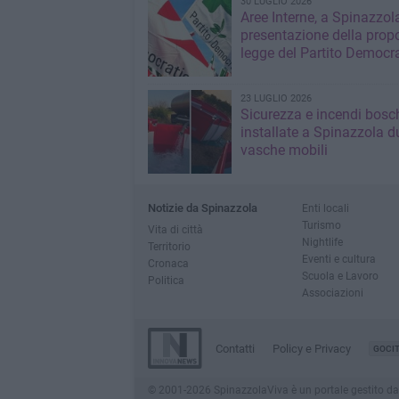
30 LUGLIO 2026
Aree Interne, a Spinazzola
presentazione della propo
legge del Partito Democr
23 LUGLIO 2026
Sicurezza e incendi bosch
installate a Spinazzola d
vasche mobili
Notizie da Spinazzola
Enti locali
Turismo
Vita di città
Nightlife
Territorio
Eventi e cultura
Cronaca
Scuola e Lavoro
Politica
Associazioni
Contatti
Policy e Privacy
GOCI
© 2001-2026 SpinazzolaViva è un portale gestito da Inn