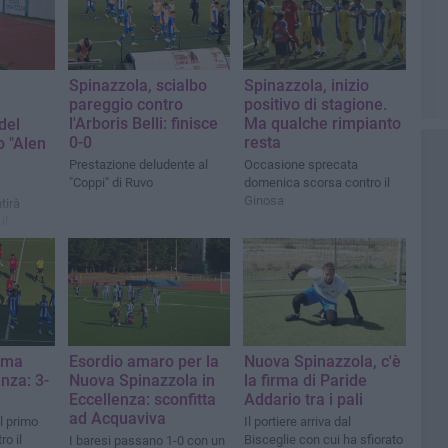
Spinazzola, scialbo
Spinazzola, inizio
pareggio contro
positivo di stagione.
l'Arboris Belli: finisce
Ma qualche rimpianto
del
0-0
resta
o "Alen
Prestazione deludente al
Occasione sprecata
"Coppi" di Ruvo
domenica scorsa contro il
Ginosa
tirà
il
ellenza
ima
Esordio amaro per la
Nuova Spinazzola, c'è
enza: 3-
Nuova Spinazzola in
la firma di Paride
Eccellenza: sconfitta
Addario tra i pali
ad Acquaviva
l primo
Il portiere arriva dal
ro il
Bisceglie con cui ha sfiorato
I baresi passano 1-0 con un