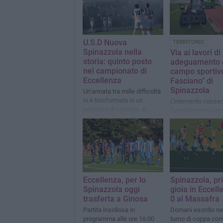
U.S.D Nuova
TERRITORIO
Spinazzola nella
Via ai lavori di
storia: quinto posto
adeguamento 
nel campionato di
campo sportiv
Eccellenza
Fasciano" di
Spinazzola
Un’annata tra mille difficoltà
si è trasformata in un
L'intervento consen
percorso di crescita. A
l'omologazione per 
raccontarlo è il direttore
campionato di Ecc
sportivo, Pino Cirasole
Pugliese
Eccellenza, per lo
Spinazzola, pr
Spinazzola oggi
gioia in Eccell
trasferta a Ginosa
0 al Massafra
Partita insidiosa in
Domani esordio ne
programma alle ore 16:00
turno di coppa cont