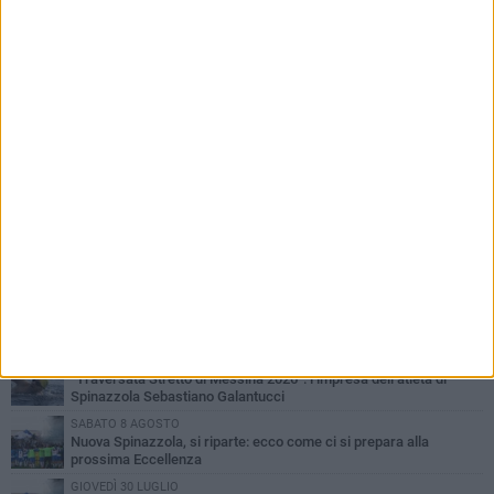
PIÙ LETTI QUESTA SETTIMANA
MERCOLEDÌ 5 AGOSTO
“Traversata Stretto di Messina 2026”: l’impresa dell’atleta di
Spinazzola Sebastiano Galantucci
SABATO 8 AGOSTO
Nuova Spinazzola, si riparte: ecco come ci si prepara alla
prossima Eccellenza
GIOVEDÌ 30 LUGLIO