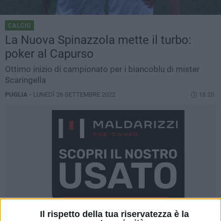
CALCIO
La Nuova Spinazzola mette il turbo:
poker al Capurso
Ottimo inizio di campionato per i biancoblu di mister
Scaringella
PUGLIA -
LUNEDÌ 26 SETTEMBRE 2022
18.20
Il rispetto della tua riservatezza è la