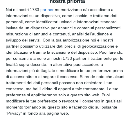
nostra priorità
Noi e i nostri 1733
partner
memorizziamo e/o accediamo a
informazioni su un dispositivo, come i cookie, e trattiamo dati
11
personali, come identificatori univoci e informazioni standard
inviate da un dispositivo per annunci e contenuti personalizzati,
misurazione di annunci e contenuti, analisi dell'audience e
sviluppo dei servizi.
Con la tua autorizzazione noi e i nostri
9 reti siglate e neppure una subìta: il campionato di
partner possiamo utilizzare dati precisi di geolocalizzazione e
Promozione della Nuova Spinazzola non poteva avere inizio
identificazione tramite la scansione del dispositivo. Puoi fare clic
migliore. Dopo il netto 5-0 rifilato al Don Uva al debutto fra le
per consentire a noi e ai nostri 1733 partner il trattamento per le
mura amiche dello stadio "Alen Fasciano", i biancoblu si
finalità sopra descritte. In alternativa puoi accedere a
sono confermati a punteggio pieno e in vetta alla classifica
informazioni più dettagliate e modificare le tue preferenze prima
con un'altra larga vittoria sul campo del Football Capurso.
di acconsentire o di negare il consenso.
Si rende noto che alcuni
trattamenti dei dati personali possono non richiedere il tuo
consenso, ma hai il diritto di opporti a tale trattamento. Le tue
Grande prestazione per i ragazzi di mister
Giuseppe
preferenze si applicheranno solo a questo sito web. Puoi
Scaringella
, che hanno incontrato delle difficoltà soltanto nei
modificare le tue preferenze o revocare il consenso in qualsiasi
primi 25 minuti di gara: la squadra spinazzolese è riuscita a
momento tornando su questo sito e facendo clic sul pulsante
non correre rischi nel primo tempo, grazie anche a un attento
"Privacy" in fondo alla pagina web.
Lagreca fra i pali, e ha poi dimostrato di avere uno dei reparti
offensivi più temibili del girone A. Le reti di Ieva, Sisalli,