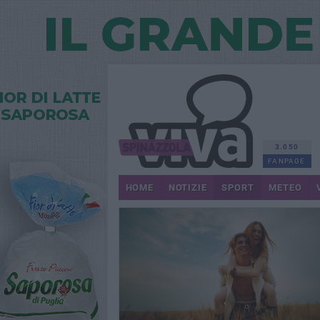
3.050
FANPAGE
HOME
NOTIZIE
SPORT
METEO