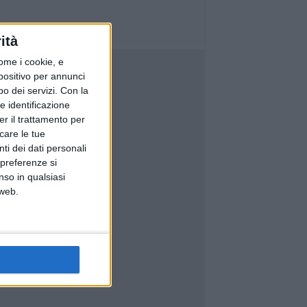
ità
ome i cookie, e
spositivo per annunci
o dei servizi.
Con la
e identificazione
er il trattamento per
icare le tue
ti dei dati personali
 preferenze si
nso in qualsiasi
 web.