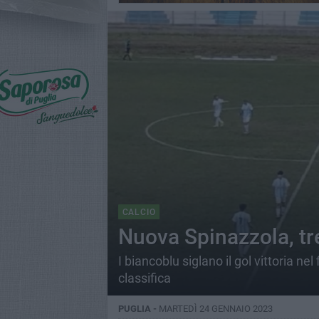
CALCIO
Nuova Spinazzola, tre
I biancoblu siglano il gol vittoria n
classifica
PUGLIA -
MARTEDÌ 24 GENNAIO 2023