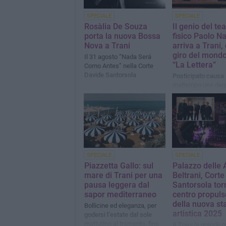
SPECIALE
SPECIALE
Rosàlia De Souza
Il genio del tea
porta la nuova Bossa
fisico Paolo Na
Nova a Trani
arriva a Trani, 
giro del mondo
Il 31 agosto “Nada Será
“La Lettera”
Como Antes” nella Corte
Davide Santorsola
Posticipato causa
maltempo uno degl
spettacoli più attes
stagione teatrale 
SPECIALE
SPECIALE
Piazzetta Gallo: sul
Palazzo delle A
mare di Trani per una
Beltrani, Cort
pausa leggera dal
Santorsola tor
sapor mediterraneo
centro propuls
della nuova st
Bollicine ed eleganza, per
artistica 2025
godersi l’estate dal sole
mattutino al tramonto, fino
A Trani la grande 