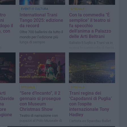
EVENTI E CULTURA
SPECIALE
tro
International Trani
Con la commedia "È
ni
Tango 2025: edizione
semplice" il teatro si
dopo il
da record
fa specchio
, con
dell’anima a Palazzo
Oltre 700 ballerini da tutto il
delle Arti Beltrani
mondo per l’edizione più
lunga di sempre
Sabato 5 luglio a Trani va in
i
scena la commedia di Ilenia
i della
Costanza che fa ridere,
2025
riflettere e commuovere con
disarmante sincerità
SPECIALE
SPECIALE
rti
“Sere d’Incanto”, il 2
Trani regina dei
e Davide
gennaio si prosegue
‘Capodanni di Puglia’
na
con Museum
con l’ospite
ore
Christmas Show
internazionale Tony
agione
Hadley
Teatro di narrazione con
pupazzi al Polo Museale di
L'artista ex Spandau Ballet
Trani
insieme all‘Orchestra ICO
musica si