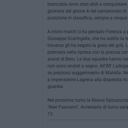
biancoblu sono stati abili a conquistare 
giornata del girone A del campionato di
posizione in classifica, sempre a cinque
A inizio match ci ha pensato Forenza a 
Giuseppe Scaringella, che ha subìto la re
traversa gli ha negato la gioia del gol)
premiata nella ripresa con la precisa con
assist di Bero. Le due squadre hanno cerc
non sono andati a segno. All'88' Ladogana
su prezioso suggerimento di Marolla. Negl
a impensierire Lagreca alla disperata ric
guardia.
Nel prossimo turno la Nuova Spinazzola t
"Alen Fasciano". Avversario di turno sarà
13.