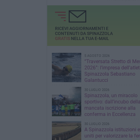
al chiarore delle stelle
accende con “It’s
Wonderful”, l’omag
Antonio Bucci & l’I
Band a Concato, C
Caputo e Conte
RICEVI AGGIORNAMENTI E
CONTENUTI DA SPINAZZOLA
GRATIS
NELLA TUA E-MAIL
5 AGOSTO 2026
“Traversata Stretto di Me
2026”: l’impresa dell’atlet
Spinazzola Sebastiano
Galantucci
30 LUGLIO 2026
Spinazzola, un miracolo
sportivo: dall’incubo dell
mancata iscrizione alla
conferma in Eccellenza
30 LUGLIO 2026
A Spinazzola istituzioni e 
uniti per valorizzare la fe