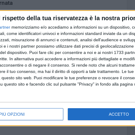
rnata
l rispetto della tua riservatezza è la nostra prior
artner
memorizziamo e/o accediamo a informazioni su un dispositivo, c
ali, come identificatori univoci e informazioni standard inviate da un di
zzati, misurazione di annunci e contenuti, analisi dell'audience e svilupp
ando 2-1
i e i nostri partner possiamo utilizzare dati precisi di geolocalizzazione 
del dispositivo. Puoi fare clic per consentire a noi e ai nostri 1733 partn
critte. In alternativa puoi accedere a informazioni più dettagliate e modif
acconsentire o di negare il consenso.
Si rende noto che alcuni trattamen
e il tuo consenso, ma hai il diritto di opporti a tale trattamento. Le tue
 questo sito web. Puoi modificare le tue preferenze o revocare il conse
cera 31; Atletico Acquaviva 29; Virtus San Ferdinando 27;
questo sito e facendo clic sul pulsante "Privacy" in fondo alla pagina
ia 24; Virtus Palese 20; Città di Trani 18; Don Uva
13; Bitritto 12; Rutiglianese 7.
rnata
PIÙ OPZIONI
ACCETTO