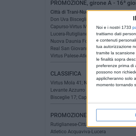
PROMOZIONE, girone A - 16ª gio
Città di Trani-Nuova Spinazzola 1-2
I
Don Uva Bisceglie-Levante Azzurro 0-0
Capurso-Virtus Mola 2-3
Noi e i nostri 1733
p
Lucera-Rutiglianese 1-0
trattiamo dati person
e contenuti personali
Nuova Daunia Foggia-Virtus San Ferdin
tua autorizzazione no
Real San Giovanni-Bitritto 1-1
tramite la scansione 
Virtus Palese-Atletico Acquaviva 4-4
le finalità sopra des
preferenze prima di 
possono non richieder
CLASSIFICA
applicheranno solo a
Virtus Mola 41;
Nuova Spinazzola
36; Lu
momento tornando su 
Levante Azzurro Bari, Nuova Daunia Fogg
Bisceglie 17; Capurso, Real San Giovanni 
PROMOZIONE, girone A - 17ª gio
Rutiglianese-Città di Trani
Atletico Acquaviva-Lucera