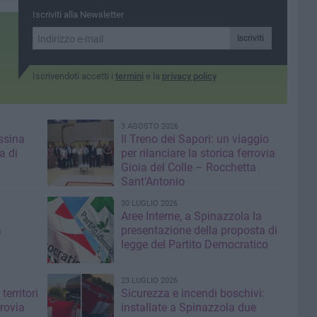
Suoni del Sud e lo staff di
Iscriviti alla Newsletter
Radio Selene
gio di
nsolita
Iscriviti
apossela,
Iscrivendoti accetti i
termini
e la
privacy policy
3 AGOSTO 2026
ssina
Il Treno dei Sapori: un viaggio
a di
per rilanciare la storica ferrovia
Gioia del Colle – Rocchetta
Sant’Antonio
30 LUGLIO 2026
Aree Interne, a Spinazzola la
a
presentazione della proposta di
legge del Partito Democratico
23 LUGLIO 2026
territori
Sicurezza e incendi boschivi:
rrovia
installate a Spinazzola due