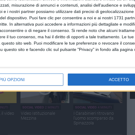
zzati, misurazione di annunci e contenuti, analisi dell'audience e svilupp
i e i nostri partner possiamo utilizzare dati precisi di geolocalizzazione 
del dispositivo. Puoi fare clic per consentire a noi e ai nostri 1731 partn
critte. In alternativa puoi accedere a informazioni più dettagliate e modif
acconsentire o di negare il consenso.
Si rende noto che alcuni trattamen
e il tuo consenso, ma hai il diritto di opporti a tale trattamento. Le tue
NUTI
SOCIAL VIDEO
2 MINUTI
SOCIAL VIDEO
31 MINUTI
 questo sito web. Puoi modificare le tue preferenze o revocare il conse
Vasco
Crollo ex ospedale, il sen.
Il Dantedì di Spinazzola:
questo sito e facendo clic sul pulsante "Privacy" in fondo alla pagina
inazzola
Damiani a Spinazzola:
giovani studenti leggono
«Ora rimuovere le
Dante
macerie»
PIÙ OPZIONI
ACCETTO
INUTI
SOCIAL VIDEO
2 MINUTI
SOCIAL VIDEO
4 MINUTI
il video
Video Istituzionale
I Carabinieri ritrovano
Mezzina
l'uomo scomparso da
Spinazzola