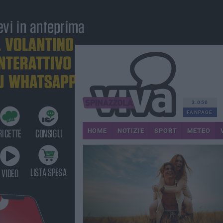
3.050
FANPAGE
HOME
NOTIZIE
SPORT
METEO