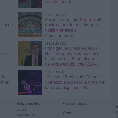
a
vasche mobili
22 LUGLIO 2026
Piscina comunale, Patruno: «Il
rsa del
nostro progetto non rientra tra
quelli ammessi a
finanziamento»
21 LUGLIO 2026
Consiglio provinciale Bat, Di
stivi
Noia: «Approvate variazioni di
bilancio e del Piano triennale
delle opere pubbliche 2026-
2028»
16 LUGLIO 2026
ndi+
“Welcome Back to the Future”:
omani il
Spinazzola accende la notte con
la magia degli anni ’90
Notizie sportive
Previsioni meteo
I
Calcio
Video
R
Arti Marziali
S