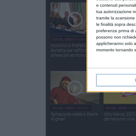
e contenuti personali
tua autorizzazione no
tramite la scansione 
le finalità sopra des
preferenze prima di 
possono non richieder
SOCIAL VIDEO
8 MINUTI
SOCIAL VIDEO
5 MI
applicheranno solo a
Incontro in Prefettura a
Ecco il video di 
momento tornando su 
Barletta per rafforzare la
Rossi girato a Sp
difesa del territorio
SOCIAL VIDEO
2 MINUTI
SOCIAL VIDEO
12 M
Spinazzola celebra Dante
Otto Marzo 2021, 
Alighieri
del network Viva