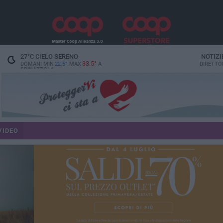
27
°C
CIELO SERENO
NOTIZI
33.5°
DOMANI MIN
22.5°
MAX
A
DIRETTO
SPINAZZOLA
VIDEO