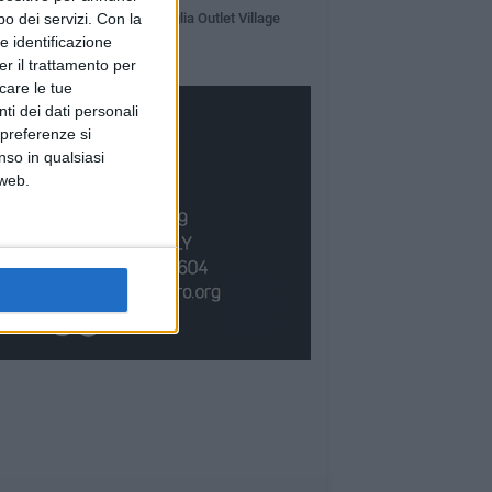
o dei servizi.
Con la
Intervista a Ron al Puglia Outlet Village
e identificazione
er il trattamento per
icare le tue
ti dei dati personali
 preferenze si
nso in qualsiasi
 web.