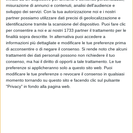
ALTRI VIDEO PUBBLICATI DI RECENTE
misurazione di annunci e contenuti, analisi dell'audience e
sviluppo dei servizi.
Con la tua autorizzazione noi e i nostri
partner possiamo utilizzare dati precisi di geolocalizzazione e
identificazione tramite la scansione del dispositivo. Puoi fare clic
per consentire a noi e ai nostri 1733 partner il trattamento per le
finalità sopra descritte. In alternativa puoi accedere a
informazioni più dettagliate e modificare le tue preferenze prima
di acconsentire o di negare il consenso.
Si rende noto che alcuni
SOCIAL VIDEO
37 SECONDI
SOCIAL VIDEO
3 MINUTI
trattamenti dei dati personali possono non richiedere il tuo
Emergenza Xylella: insieme per
Nasce il brand Costa Sveva
consenso, ma hai il diritto di opporti a tale trattamento. Le tue
salvaguardare un patrimonio
preferenze si applicheranno solo a questo sito web. Puoi
unico al mondo
modificare le tue preferenze o revocare il consenso in qualsiasi
momento tornando su questo sito e facendo clic sul pulsante
"Privacy" in fondo alla pagina web.
SOCIAL VIDEO
8 MINUTI
SOCIAL VIDEO
2 MINUTI
Patti per la sicurezza, la firma in
Intervista al procuratore Nitti
Prefettura