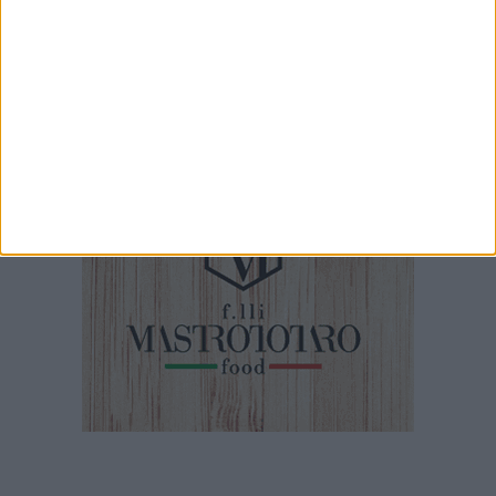
Intervista a Ron al Puglia Outlet Village
2 MINUTI
Crollo ex ospedale, il sen. Damiani a Spinazzola: «Ora rimuovere
le macerie»