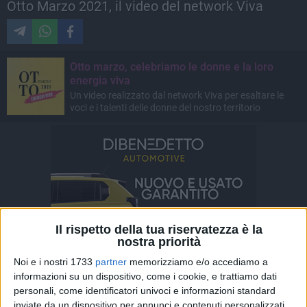
Otto Marzo 2021, il video del network Viva
Otto marzo, celebriamo le donne e la loro
energia viva
Un video realizzato dal network Viva per esaltare le
voci e i talenti delle donne del nostro territorio
Il rispetto della tua riservatezza è la
nostra priorità
Noi e i nostri 1733
partner
memorizziamo e/o accediamo a
informazioni su un dispositivo, come i cookie, e trattiamo dati
personali, come identificatori univoci e informazioni standard
inviate da un dispositivo per annunci e contenuti personalizzati,