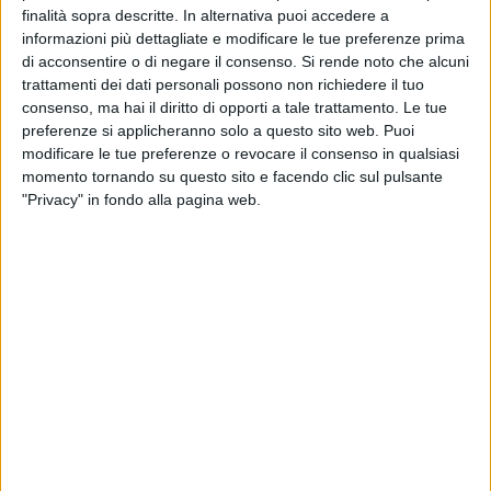
SPINAZZOLA - 4 GIUGNO 2015
finalità sopra descritte. In alternativa puoi accedere a
Fondazione Bonomo: un Pesto Rosso per
informazioni più dettagliate e modificare le tue preferenze prima
Vegani.... Gourmet.
di acconsentire o di negare il consenso.
Si rende noto che alcuni
trattamenti dei dati personali possono non richiedere il tuo
SPINAZZOLA - 22 MAGGIO 2015
consenso, ma hai il diritto di opporti a tale trattamento. Le tue
Terminata la study visit in Emilia-Romagna
preferenze si applicheranno solo a questo sito web. Puoi
organizzata da Alimos e Gal Murgia Più
modificare le tue preferenze o revocare il consenso in qualsiasi
momento tornando su questo sito e facendo clic sul pulsante
"Privacy" in fondo alla pagina web.
SPINAZZOLA - 18 MAGGIO 2015
Legambiente Andria visita il Riparo del Cavone
SPINAZZOLA - 27 APRILE 2015
Escursione tra natura e cultura
SPINAZZOLA - 16 APRILE 2015
Trema la Puglia