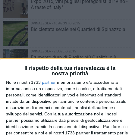
Expo 2015, vini pugliesi protagonisti al "Vino -
A taste of Italy"
SPINAZZOLA - 18 AGOSTO 2015
Biciclettata serale nei Quartieri di Spinazzola
SPINAZZOLA - 2 LUGLIO 2015
Frumento duro di Puglia: più Qualità, più
Salute
Il rispetto della tua riservatezza è la
nostra priorità
SPINAZZOLA - 19 GIUGNO 2015
Noi e i nostri 1733
partner
memorizziamo e/o accediamo a
YOUCANSTART/ Food Apulian Experience
informazioni su un dispositivo, come i cookie, e trattiamo dati
personali, come identificatori univoci e informazioni standard
inviate da un dispositivo per annunci e contenuti personalizzati,
misurazione di annunci e contenuti, analisi dell'audience e
SPINAZZOLA - 17 GIUGNO 2015
Centro Ricerche Bonomo: introdotta la
sviluppo dei servizi.
Con la tua autorizzazione noi e i nostri
coltivazione dell'Aloe Vera
partner possiamo utilizzare dati precisi di geolocalizzazione e
identificazione tramite la scansione del dispositivo. Puoi fare clic
per consentire a noi e ai nostri 1733 partner il trattamento per le