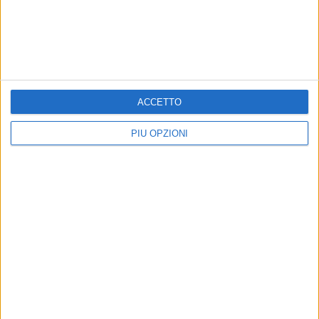
SPINAZZOLA - 25 MARZO 2015
Pioggia e vento non danno tregua
ACCETTO
Precedente
1
2
...
47
48
49
50
51
PIÙ OPZIONI
Successiva