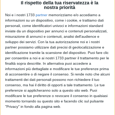
Il rispetto della tua riservatezza è la
nostra priorità
Noi e i nostri 1733
partner
memorizziamo e/o accediamo a
informazioni su un dispositivo, come i cookie, e trattiamo dati
personali, come identificatori univoci e informazioni standard
inviate da un dispositivo per annunci e contenuti personalizzati,
misurazione di annunci e contenuti, analisi dell'audience e
sviluppo dei servizi.
Con la tua autorizzazione noi e i nostri
ARCA Puglia Centrale, Agenzia Regionale per la Casa e
partner possiamo utilizzare dati precisi di geolocalizzazione e
identificazione tramite la scansione del dispositivo. Puoi fare clic
l'Abitare, consentirà agli assegnatari di alloggi di Edilizia
per consentire a noi e ai nostri 1733 partner il trattamento per le
Residenziale Pubblica ubicati sul territorio comunale di
finalità sopra descritte. In alternativa puoi accedere a
ottenere, previa verifica dei requisiti, l'erogazione del
informazioni più dettagliate e modificare le tue preferenze prima
contributo derivante dal Fondo Straordinario COVID 19 per
di acconsentire o di negare il consenso.
Si rende noto che alcuni
canoni e servizi. Le risorse sono messe a disposizione dalla
trattamenti dei dati personali possono non richiedere il tuo
Regione Puglia come da Delibera di Giunta n. 1967 del 7
consenso, ma hai il diritto di opporti a tale trattamento. Le tue
dicembre scorso.
preferenze si applicheranno solo a questo sito web. Puoi
modificare le tue preferenze o revocare il consenso in qualsiasi
momento tornando su questo sito e facendo clic sul pulsante
Per beneficiare del contributo è necessario essere in
"Privacy" in fondo alla pagina web.
possesso dei requisiti: