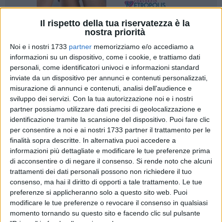
Il rispetto della tua riservatezza è la
nostra priorità
5
A cura di
VITO TROILO
Noi e i nostri 1733
partner
memorizziamo e/o accediamo a
informazioni su un dispositivo, come i cookie, e trattiamo dati
personali, come identificatori univoci e informazioni standard
inviate da un dispositivo per annunci e contenuti personalizzati,
La Regione Puglia ha diffuso il bollettino Covid aggiornato
misurazione di annunci e contenuti, analisi dell'audience e
alle ore 14:30 di giovedì 16 settembre. Dall'inizio
sviluppo dei servizi.
Con la tua autorizzazione noi e i nostri
dell'emergenza sono stati effettuati 3497003 test, dai quali
partner possiamo utilizzare dati precisi di geolocalizzazione e
sono emersi complessivamente 266706 casi di positività (il
identificazione tramite la scansione del dispositivo. Puoi fare clic
7.62% del campione totale).
per consentire a noi e ai nostri 1733 partner il trattamento per le
finalità sopra descritte. In alternativa puoi accedere a
Il totale di casi positivi registrati nelle singole
informazioni più dettagliate e modificare le tue preferenze prima
di acconsentire o di negare il consenso.
Si rende noto che alcuni
Province pugliesi dall'inizio dell'emergenza
trattamenti dei dati personali possono non richiedere il tuo
98032 Area Metropolitana di Bari
consenso, ma hai il diritto di opporti a tale trattamento. Le tue
46928 Provincia di Foggia
preferenze si applicheranno solo a questo sito web. Puoi
40597 Provincia di Taranto
modificare le tue preferenze o revocare il consenso in qualsiasi
momento tornando su questo sito e facendo clic sul pulsante
30597 Provincia di Lecce