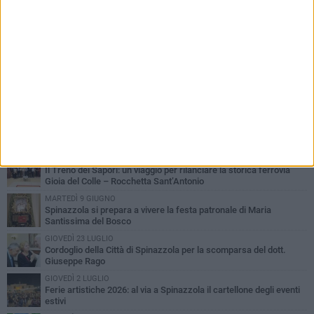
PIÙ LETTI QUESTA SETTIMANA
LUNEDÌ 3 AGOSTO
Il Treno dei Sapori: un viaggio per rilanciare la storica ferrovia
Gioia del Colle – Rocchetta Sant’Antonio
MARTEDÌ 9 GIUGNO
Spinazzola si prepara a vivere la festa patronale di Maria
Santissima del Bosco
GIOVEDÌ 23 LUGLIO
Cordoglio della Città di Spinazzola per la scomparsa del dott.
Giuseppe Rago
GIOVEDÌ 2 LUGLIO
Ferie artistiche 2026: al via a Spinazzola il cartellone degli eventi
estivi