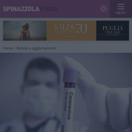
MENU
Home
Notizie e aggiornamenti