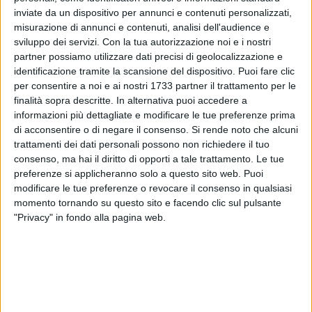
inviate da un dispositivo per annunci e contenuti personalizzati,
misurazione di annunci e contenuti, analisi dell'audience e
115
sviluppo dei servizi.
Con la tua autorizzazione noi e i nostri
partner possiamo utilizzare dati precisi di geolocalizzazione e
identificazione tramite la scansione del dispositivo. Puoi fare clic
E' stato colpito da meningite batterica un ragazzo originario
per consentire a noi e ai nostri 1733 partner il trattamento per le
finalità sopra descritte. In alternativa puoi accedere a
di Spinazzola e studente presso un istituto superiore di
informazioni più dettagliate e modificare le tue preferenze prima
Venosa, in provincia di Potenza: lo studente è stato
di acconsentire o di negare il consenso.
Si rende noto che alcuni
ricoverato al Policlinico di Bari.
"Al momento non emergono
trattamenti dei dati personali possono non richiedere il tuo
elementi riferiti a particolari fattori di rischio"
per le persone
consenso, ma hai il diritto di opporti a tale trattamento. Le tue
che sono venute a contatto con lui: lo ha reso noto l'Azienda
preferenze si applicheranno solo a questo sito web. Puoi
sanitaria di Potenza (Asp). Nel comunicato dell'Asp è anche
modificare le tue preferenze o revocare il consenso in qualsiasi
evidenziato che sono state
"attivate le procedure tese ad
momento tornando su questo sito e facendo clic sul pulsante
"Privacy" in fondo alla pagina web.
identificare i contatti sia in ambito scolastico che extra
scolastico, consigliando la chemio profilassi".
«Ho appena sentito il dott. Giancarlo Cannone dell'Ufficio
Igiene Pubblica Spinazzola - ASL BT, con cui sono in
contatto continuo da ieri sera, dal quale ho appreso con