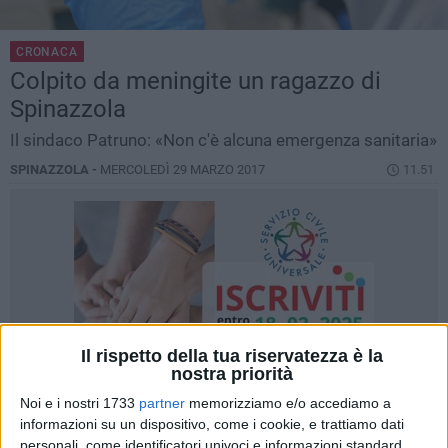
CRONACA
Colpito da meningite un ragazzo di
Spinazzola
Il sindaco Patruno: «Non c'è alcuna emergenza sanitaria»
SPINAZZOLA -
MERCOLEDÌ 29 MARZO 2017
11.51
Il rispetto della tua riservatezza è la
nostra priorità
Noi e i nostri 1733
partner
memorizziamo e/o accediamo a
informazioni su un dispositivo, come i cookie, e trattiamo dati
personali, come identificatori univoci e informazioni standard