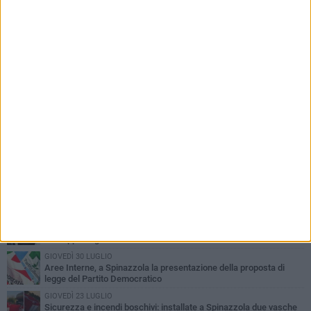
PIÙ LETTI QUESTA SETTIMANA
LUNEDÌ 3 AGOSTO
Il Treno dei Sapori: un viaggio per rilanciare la storica ferrovia
Gioia del Colle – Rocchetta Sant’Antonio
GIOVEDÌ 2 LUGLIO
Ferie artistiche 2026: al via a Spinazzola il cartellone degli eventi
estivi
GIOVEDÌ 23 LUGLIO
Cordoglio della Città di Spinazzola per la scomparsa del dott.
Giuseppe Rago
GIOVEDÌ 30 LUGLIO
Aree Interne, a Spinazzola la presentazione della proposta di
legge del Partito Democratico
GIOVEDÌ 23 LUGLIO
Sicurezza e incendi boschivi: installate a Spinazzola due vasche