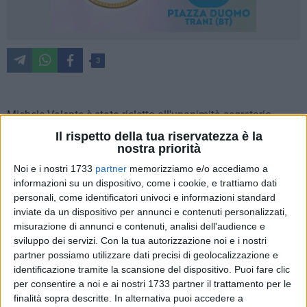
3
Michele Valente è stato rieletto all'unanimità segretario
generale della Cgil Bat dall'assemblea del primo sindacato
Il rispetto della tua riservatezza è la
italiano che si è riunita nel quinto congresso provinciale alla
nostra priorità
presenza del segretario generale della Cgil Puglia,
Pino
Noi e i nostri 1733
partner
memorizziamo e/o accediamo a
Gesmundo
.
informazioni su un dispositivo, come i cookie, e trattiamo dati
personali, come identificatori univoci e informazioni standard
inviate da un dispositivo per annunci e contenuti personalizzati,
La Cgil Bat ha celebrato il congresso dopo 147 assemblee di
misurazione di annunci e contenuti, analisi dell'audience e
base svolte nei luoghi di lavoro pubblici e privati dei deci
sviluppo dei servizi.
Con la tua autorizzazione noi e i nostri
comuni della provincia. Su oltre 10mila lavoratori attivi
partner possiamo utilizzare dati precisi di geolocalizzazione e
iscritti al sindacato, oltre 5mila quelli che sono stati
identificazione tramite la scansione del dispositivo. Puoi fare clic
incontrati nelle diverse assemblee e più di 3 mila pensionati,
per consentire a noi e ai nostri 1733 partner il trattamento per le
su quasi 8500 iscritti, dando vita ad una straordinaria
finalità sopra descritte. In alternativa puoi accedere a