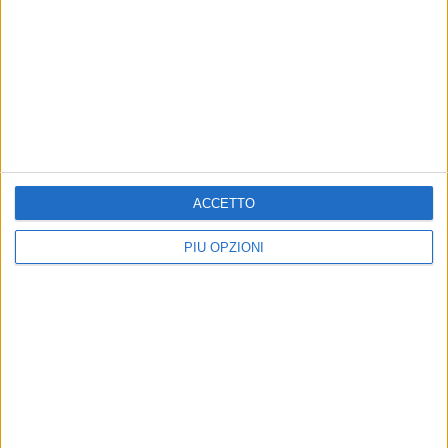
ACCETTO
PIÙ OPZIONI
Altri contenuti a tema