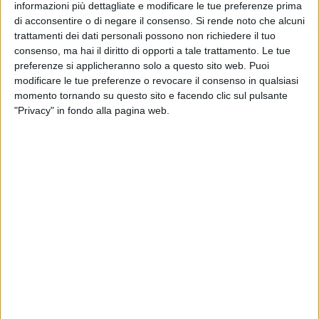
opportunità di interlocuzione e confronto. Il documento
informazioni più dettagliate e modificare le tue preferenze prima
di acconsentire o di negare il consenso.
Si rende noto che alcuni
congressuale "Il lavoro crea il futuro", con primo firmatario il
trattamenti dei dati personali possono non richiedere il tuo
segretario generale, Maurizio Landini, ha raccolto il 99.36%
consenso, ma hai il diritto di opporti a tale trattamento. Le tue
dei consensi, esprimendo l'intera platea congressuale
preferenze si applicheranno solo a questo sito web. Puoi
composta da 105 delegate e delegati, mentre lo 0.64% dei
modificare le tue preferenze o revocare il consenso in qualsiasi
voti è andato al secondo documento "Le radici del
momento tornando su questo sito e facendo clic sul pulsante
sindacato".
"Privacy" in fondo alla pagina web.
Michele Valente
, 56 anni, di Bisceglie, nel 2019 è entrato
nella segreteria provinciale della Cgil Bat rivestendo il ruolo
responsabile di organizzazione. A febbraio del 2022 ha
preso il posto dell'uscente Biagio D'Alberto giunto a
pensionamento. Dal 2010 al 2015 ha ricoperto l'incarico di
direttore del patronato Inca e dal 2017, dopo un altro
incarico, è tornato al vertice del patronato e del Caaf della
Bat.
Nell'intervento all'assemblea generale Valente, prima di
toccare i tanti punti dal Covid-19 alla guerra in Ucraina, ha