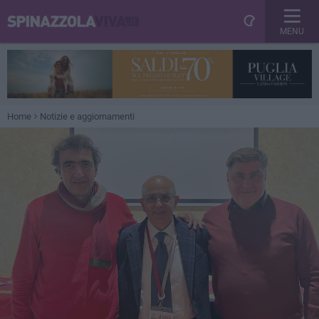
MENU
Home
Notizie e aggiornamenti