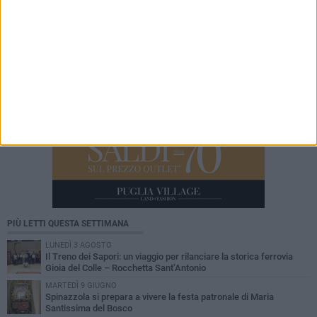
finanziamento»
PIÙ LETTI QUESTA SETTIMANA
LUNEDÌ 3 AGOSTO
Il Treno dei Sapori: un viaggio per rilanciare la storica ferrovia
Gioia del Colle – Rocchetta Sant’Antonio
MARTEDÌ 9 GIUGNO
Spinazzola si prepara a vivere la festa patronale di Maria
Santissima del Bosco