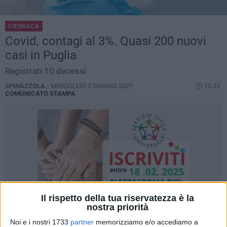
CRONACA
Covid, contagi al 3%. Quasi 200 nuovi
casi in Puglia
Registrati 10 decessi
SPINAZZOLA -
MERCOLEDÌ 2 GIUGNO 2021
15.35
COMUNICATO STAMPA
Il rispetto della tua riservatezza è la
nostra priorità
Noi e i nostri 1733
partner
memorizziamo e/o accediamo a