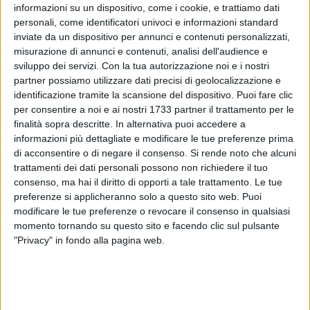
informazioni su un dispositivo, come i cookie, e trattiamo dati
personali, come identificatori univoci e informazioni standard
inviate da un dispositivo per annunci e contenuti personalizzati,
misurazione di annunci e contenuti, analisi dell'audience e
sviluppo dei servizi.
Con la tua autorizzazione noi e i nostri
partner possiamo utilizzare dati precisi di geolocalizzazione e
identificazione tramite la scansione del dispositivo. Puoi fare clic
Il presidente della Regione Puglia, Michele Emiliano sulla
per consentire a noi e ai nostri 1733 partner il trattamento per le
base delle informazioni del direttore del dipartimento
finalità sopra descritte. In alternativa puoi accedere a
Promozione della Salute Vito Montanaro, informa che oggi
informazioni più dettagliate e modificare le tue preferenze prima
mercoledì 2 giugno 2021 in Puglia, sono stati registrati 5.957
di acconsentire o di negare il consenso.
Si rende noto che alcuni
test per l'infezione da Covid-19 coronavirus e sono stati
trattamenti dei dati personali possono non richiedere il tuo
registrati 196 casi positivi: 44 in provincia di Bari, 23 in
consenso, ma hai il diritto di opporti a tale trattamento. Le tue
provincia di Brindisi, 49 nella provincia BAT, 38 in provincia
preferenze si applicheranno solo a questo sito web. Puoi
modificare le tue preferenze o revocare il consenso in qualsiasi
di Foggia, 38 in provincia di Lecce, 21 in provincia di
momento tornando su questo sito e facendo clic sul pulsante
Taranto, 1 caso di residente fuori regione. 18 casi di
"Privacy" in fondo alla pagina web.
provincia di residenza non nota sono stati riclassificati e
attribuiti.
Sono stati registrati 10 decessi: 2 in provincia di Bari, 4 in