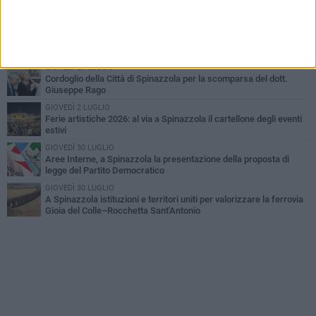
Gioia del Colle – Rocchetta Sant’Antonio
MARTEDÌ 9 GIUGNO
Spinazzola si prepara a vivere la festa patronale di Maria
Santissima del Bosco
GIOVEDÌ 23 LUGLIO
Cordoglio della Città di Spinazzola per la scomparsa del dott.
Giuseppe Rago
GIOVEDÌ 2 LUGLIO
Ferie artistiche 2026: al via a Spinazzola il cartellone degli eventi
estivi
GIOVEDÌ 30 LUGLIO
Aree Interne, a Spinazzola la presentazione della proposta di
legge del Partito Democratico
GIOVEDÌ 30 LUGLIO
A Spinazzola istituzioni e territori uniti per valorizzare la ferrovia
Gioia del Colle–Rocchetta Sant'Antonio