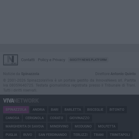
Contatti
Policy e Privacy
GOCITY NEWS PLATFORM
Notizie da
Spinazzola
Direttore
Antonio Quinto
© 2001-2026 SpinazzolaViva è un portale gestito da InnovaNews srl. Partita
iva 08059640725. Testata giornalistica registrata presso il Tribunale di Trani.
Tutti i diritti riservati.
SPINAZZOLA
ANDRIA
BARI
BARLETTA
BISCEGLIE
BITONTO
CANOSA
CERIGNOLA
CORATO
GIOVINAZZO
MARGHERITA DI SAVOIA
MINERVINO
MODUGNO
MOLFETTA
PUGLIA
RUVO
SAN FERDINANDO
TERLIZZI
TRANI
TRINITAPOLI