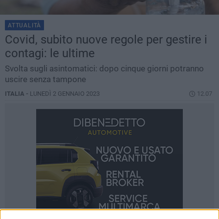
ATTUALITÀ
Covid, subito nuove regole per gestire i
contagi: le ultime
Svolta sugli asintomatici: dopo cinque giorni potranno
uscire senza tampone
ITALIA -
LUNEDÌ 2 GENNAIO 2023
12.07