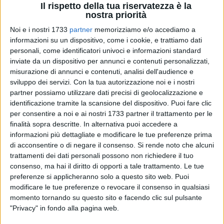
Il rispetto della tua riservatezza è la
nostra priorità
Noi e i nostri 1733
partner
memorizziamo e/o accediamo a
30
informazioni su un dispositivo, come i cookie, e trattiamo dati
personali, come identificatori univoci e informazioni standard
inviate da un dispositivo per annunci e contenuti personalizzati,
misurazione di annunci e contenuti, analisi dell'audience e
Nuovo anno e subito nuove regole in Italia contro il Covid:
sviluppo dei servizi.
Con la tua autorizzazione noi e i nostri
nelle scorse ore è stata resa nota una circolare del ministero
partner possiamo utilizzare dati precisi di geolocalizzazione e
della salute, che ha aggiornato le indicazioni sulla gestione
identificazione tramite la scansione del dispositivo. Puoi fare clic
dei casi positivi e dei contatti stretti.
per consentire a noi e ai nostri 1733 partner il trattamento per le
finalità sopra descritte. In alternativa puoi accedere a
«Le persone risultate positive ad un test diagnostico
informazioni più dettagliate e modificare le tue preferenze prima
molecolare o antigenico per SARS-CoV-2 - scrive il
di acconsentire o di negare il consenso.
Si rende noto che alcuni
trattamenti dei dati personali possono non richiedere il tuo
documento - sono sottoposte alla misura dell'isolamento,
consenso, ma hai il diritto di opporti a tale trattamento. Le tue
con le modalità di seguito riportate: per i casi che sono
preferenze si applicheranno solo a questo sito web. Puoi
sempre stati asintomatici e per coloro che non presentano
modificare le tue preferenze o revocare il consenso in qualsiasi
comunque sintomi da almeno 2 giorni, l'isolamento potrà
momento tornando su questo sito e facendo clic sul pulsante
terminare dopo 5 giorni dal primo test positivo o dalla
"Privacy" in fondo alla pagina web.
comparsa dei sintomi, a prescindere dall'effettuazione del