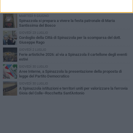
Il Treno dei Sapori: un viaggio per rilanciare la storica ferrovia
Gioia del Colle – Rocchetta Sant’Antonio
MARTEDÌ 9 GIUGNO
Spinazzola si prepara a vivere la festa patronale di Maria
Santissima del Bosco
GIOVEDÌ 23 LUGLIO
Cordoglio della Città di Spinazzola per la scomparsa del dott.
Giuseppe Rago
GIOVEDÌ 2 LUGLIO
Ferie artistiche 2026: al via a Spinazzola il cartellone degli eventi
estivi
GIOVEDÌ 30 LUGLIO
Aree Interne, a Spinazzola la presentazione della proposta di
legge del Partito Democratico
GIOVEDÌ 30 LUGLIO
A Spinazzola istituzioni e territori uniti per valorizzare la ferrovia
Gioia del Colle–Rocchetta Sant'Antonio