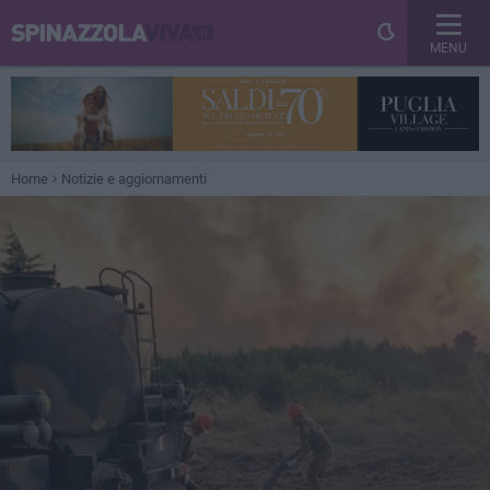
MENU
Home
Notizie e aggiornamenti