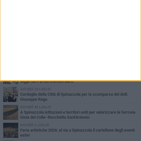
PIÙ LETTI QUESTA SETTIMANA
LUNEDÌ 3 AGOSTO
Il Treno dei Sapori: un viaggio per rilanciare la storica ferrovia
Gioia del Colle – Rocchetta Sant’Antonio
GIOVEDÌ 30 LUGLIO
Aree Interne, a Spinazzola la presentazione della proposta di
legge del Partito Democratico
GIOVEDÌ 23 LUGLIO
Cordoglio della Città di Spinazzola per la scomparsa del dott.
Giuseppe Rago
GIOVEDÌ 30 LUGLIO
A Spinazzola istituzioni e territori uniti per valorizzare la ferrovia
Gioia del Colle–Rocchetta Sant'Antonio
GIOVEDÌ 2 LUGLIO
Ferie artistiche 2026: al via a Spinazzola il cartellone degli eventi
estivi