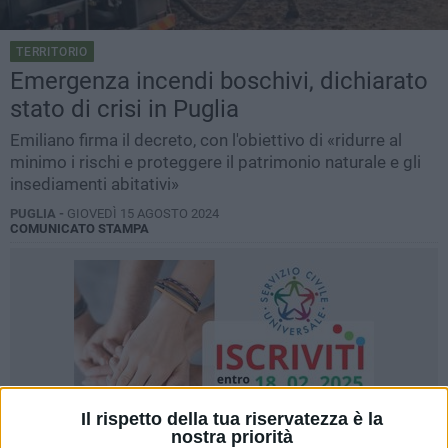
TERRITORIO
Emergenza incendi boschivi, dichiarato
stato di crisi in Puglia
Emiliano firma il decreto, con l'obiettivo di «ridurre al
minimo i rischi e proteggere il patrimonio naturale e gli
insediamenti abitativi»
PUGLIA -
GIOVEDÌ 15 AGOSTO 2024
COMUNICATO STAMPA
Il rispetto della tua riservatezza è la
nostra priorità