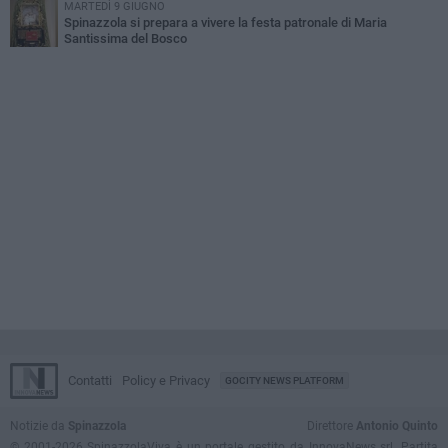
MARTEDÌ 9 GIUGNO
Spinazzola si prepara a vivere la festa patronale di Maria
Santissima del Bosco
Contatti
Policy e Privacy
GOCITY NEWS PLATFORM
Notizie da
Spinazzola
Direttore
Antonio Quinto
© 2001-2026 SpinazzolaViva è un portale gestito da InnovaNews srl. Partita