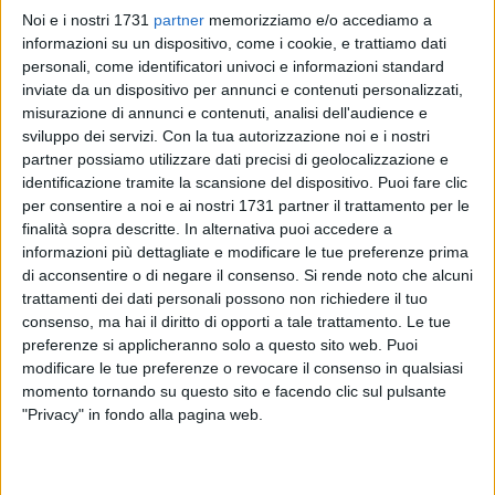
Noi e i nostri 1731
partner
memorizziamo e/o accediamo a
informazioni su un dispositivo, come i cookie, e trattiamo dati
personali, come identificatori univoci e informazioni standard
inviate da un dispositivo per annunci e contenuti personalizzati,
misurazione di annunci e contenuti, analisi dell'audience e
8
sviluppo dei servizi.
Con la tua autorizzazione noi e i nostri
partner possiamo utilizzare dati precisi di geolocalizzazione e
identificazione tramite la scansione del dispositivo. Puoi fare clic
La Regione Puglia ha ufficialmente dichiarato lo stato di crisi
per consentire a noi e ai nostri 1731 partner il trattamento per le
e di emergenza per incendi boschivi e di interfaccia per
finalità sopra descritte. In alternativa puoi accedere a
informazioni più dettagliate e modificare le tue preferenze prima
l'anno 2024, in risposta alle condizioni meteorologiche
di acconsentire o di negare il consenso.
Si rende noto che alcuni
eccezionali che hanno esposto il territorio regionale a gravi
trattamenti dei dati personali possono non richiedere il tuo
rischi di incendi. Il provvedimento, sancito da un decreto del
consenso, ma hai il diritto di opporti a tale trattamento. Le tue
Presidente della Giunta regionale, Michele Emiliano, mira a
preferenze si applicheranno solo a questo sito web. Puoi
fronteggiare la situazione critica determinata da venti
modificare le tue preferenze o revocare il consenso in qualsiasi
intensi, alte temperature e condizioni di aridità dei suoli,
momento tornando su questo sito e facendo clic sul pulsante
fattori che hanno contribuito all'aumento del pericolo di
"Privacy" in fondo alla pagina web.
incendi.
La dichiarazione di emergenza è stata adottata in base alle