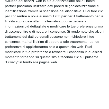
sviluppo dei servizi.
Con la tua autorizzazione noi e i nostri
partner possiamo utilizzare dati precisi di geolocalizzazione e
identificazione tramite la scansione del dispositivo. Puoi fare clic
9
per consentire a noi e ai nostri 1733 partner il trattamento per le
finalità sopra descritte. In alternativa puoi accedere a
informazioni più dettagliate e modificare le tue preferenze prima
Dalle ore 14.00, due squadre dei Vigili del Fuoco di Barletta,
di acconsentire o di negare il consenso.
Si rende noto che alcuni
più una squadra Vigili del Fuoco di Bari, stanno intervenendo
trattamenti dei dati personali possono non richiedere il tuo
su un incendio molto esteso che ha coinvolto circa 150 ettari
consenso, ma hai il diritto di opporti a tale trattamento. Le tue
preferenze si applicheranno solo a questo sito web. Puoi
di pascolo, seminativo e macchia.
modificare le tue preferenze o revocare il consenso in qualsiasi
momento tornando su questo sito e facendo clic sul pulsante
La località dell'intervento è Monte Caccia, a Spinazzola. Al
"Privacy" in fondo alla pagina web.
momento l'incendio è sotto controllo.
Sul posto sono intervenuti i Carabinieri del Nucleo Forestale.