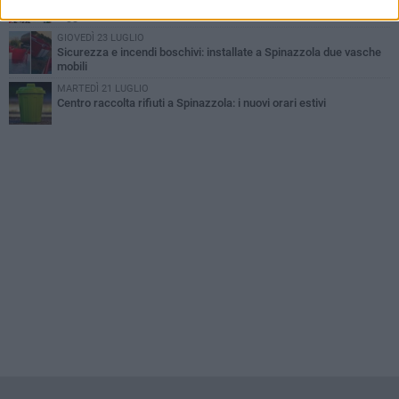
Aree Interne, a Spinazzola la presentazione della proposta di
legge del Partito Democratico
GIOVEDÌ 23 LUGLIO
Sicurezza e incendi boschivi: installate a Spinazzola due vasche
mobili
MARTEDÌ 21 LUGLIO
Centro raccolta rifiuti a Spinazzola: i nuovi orari estivi