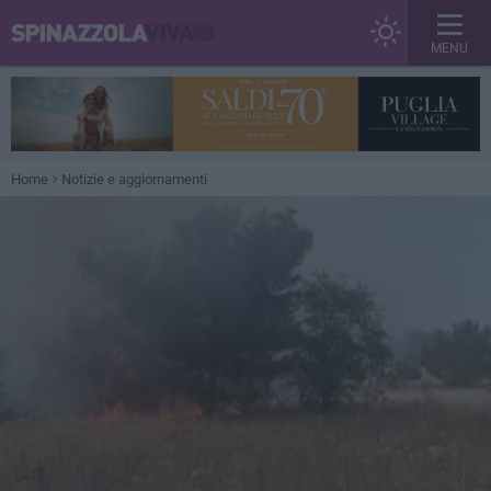
MENU
Home
Notizie e aggiornamenti