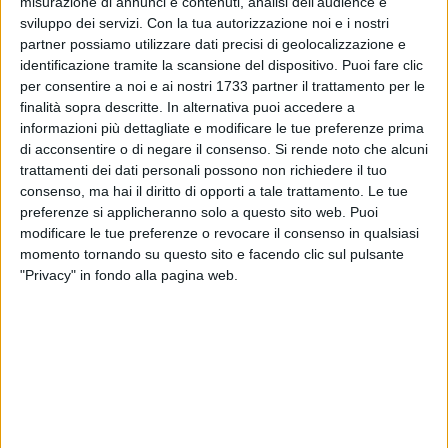
misurazione di annunci e contenuti, analisi dell'audience e
sviluppo dei servizi.
Con la tua autorizzazione noi e i nostri
partner possiamo utilizzare dati precisi di geolocalizzazione e
identificazione tramite la scansione del dispositivo. Puoi fare clic
3
per consentire a noi e ai nostri 1733 partner il trattamento per le
finalità sopra descritte. In alternativa puoi accedere a
informazioni più dettagliate e modificare le tue preferenze prima
di acconsentire o di negare il consenso.
Si rende noto che alcuni
l Lions Club "Castel Del Monte Host" di Andria, Corato,
trattamenti dei dati personali possono non richiedere il tuo
Spinazzola, ha organizzato un meeting dal tema: "Il grano, le
consenso, ma hai il diritto di opporti a tale trattamento. Le tue
micotossine: cosa mangiamo?", che si terrà sabato 20
preferenze si applicheranno solo a questo sito web. Puoi
gennaio 2018 con inizio alle ore 20:30 presso Masseria
modificare le tue preferenze o revocare il consenso in qualsiasi
momento tornando su questo sito e facendo clic sul pulsante
Barbera, a Minervino Murge.
"Privacy" in fondo alla pagina web.
Relatore: Prof. Alberto Ritieni, docente di Chimica e
Biotecnologie delle Fermentazioni - Università degli Studi di
Napoli, Federico II, Facoltà di Agraria, Dipartimento di
Scienza degli alimenti.
Moderatore: Dott. Duilio Giammaria, Giornalista RAI e