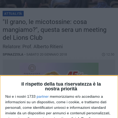
ATTUALITÀ
"Il grano, le micotossine: cosa
mangiamo?", questa sera un meeting
del Lions Club
Relatore: Prof. Alberto Ritieni
SPINAZZOLA -
SABATO 20 GENNAIO 2018
12.50
Il rispetto della tua riservatezza è la
nostra priorità
Noi e i nostri 1733
partner
memorizziamo e/o accediamo a
informazioni su un dispositivo, come i cookie, e trattiamo dati
personali, come identificatori univoci e informazioni standard
inviate da un dispositivo per annunci e contenuti personalizzati,