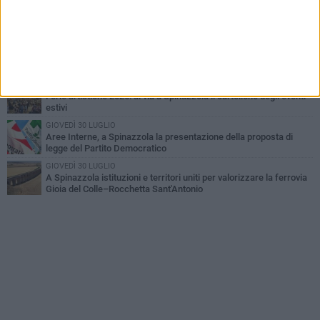
MARTEDÌ 9 GIUGNO
Spinazzola si prepara a vivere la festa patronale di Maria
Santissima del Bosco
GIOVEDÌ 23 LUGLIO
Cordoglio della Città di Spinazzola per la scomparsa del dott.
Giuseppe Rago
GIOVEDÌ 2 LUGLIO
Ferie artistiche 2026: al via a Spinazzola il cartellone degli eventi
estivi
GIOVEDÌ 30 LUGLIO
Aree Interne, a Spinazzola la presentazione della proposta di
legge del Partito Democratico
GIOVEDÌ 30 LUGLIO
A Spinazzola istituzioni e territori uniti per valorizzare la ferrovia
Gioia del Colle–Rocchetta Sant'Antonio