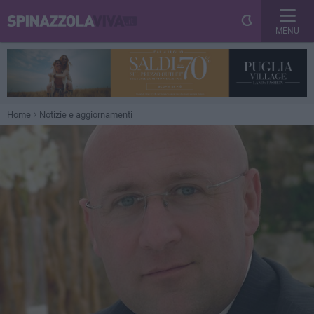
MENU
Home
Notizie e aggiornamenti