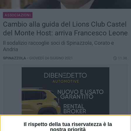
ASSOCIAZIONI
Cambio alla guida del Lions Club Castel
del Monte Host: arriva Francesco Leone
Il sodalizio raccoglie soci di Spinazzola, Corato e
Andria
SPINAZZOLA -
GIOVEDÌ 24 GIUGNO 2021
11.38
Il rispetto della tua riservatezza è la
nostra priorità