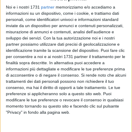
Noi e i nostri 1731
partner
memorizziamo e/o accediamo a
informazioni su un dispositivo, come i cookie, e trattiamo dati
personali, come identificatori univoci e informazioni standard
inviate da un dispositivo per annunci e contenuti personalizzati,
misurazione di annunci e contenuti, analisi dell'audience e
sviluppo dei servizi.
Con la tua autorizzazione noi e i nostri
partner possiamo utilizzare dati precisi di geolocalizzazione e
Torna nel vivo l'attività del Lions Club Castel del Monte Host
identificazione tramite la scansione del dispositivo. Puoi fare clic
dopo il lungo periodo di incontri a distanza imposto dalle
per consentire a noi e ai nostri 1731 partner il trattamento per le
ben note restrizioni di questi ultimi mesi.
finalità sopra descritte. In alternativa puoi accedere a
informazioni più dettagliate e modificare le tue preferenze prima
In questo quadro si inserisce la serata organizzata il 25
di acconsentire o di negare il consenso.
Si rende noto che alcuni
giugno alle ore 20,30 dal Lions Club "Castel del Monte Host",
trattamenti dei dati personali possono non richiedere il tuo
storico club Lions che riunisce soci di Andria, Corato e
consenso, ma hai il diritto di opporti a tale trattamento. Le tue
preferenze si applicheranno solo a questo sito web. Puoi
Spinazzola, per celebrare il passaggio di consegne dal
modificare le tue preferenze o revocare il consenso in qualsiasi
direttivo uscente a quello che sarà in carica per l'anno
momento tornando su questo sito e facendo clic sul pulsante
sociale 2021 – 2022 dal primo di luglio.
"Privacy" in fondo alla pagina web.
Nella cornice di Villa Bianca Ricevimenti a Corato, i Soci del
Club si incontreranno per un dibattito iniziale che ripercorrerà