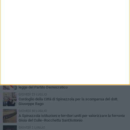
PIÙ LETTI QUESTA SETTIMANA
LUNEDÌ 3 AGOSTO
Il Treno dei Sapori: un viaggio per rilanciare la storica ferrovia
Gioia del Colle – Rocchetta Sant’Antonio
GIOVEDÌ 30 LUGLIO
Aree Interne, a Spinazzola la presentazione della proposta di
legge del Partito Democratico
GIOVEDÌ 23 LUGLIO
Cordoglio della Città di Spinazzola per la scomparsa del dott.
Giuseppe Rago
GIOVEDÌ 30 LUGLIO
A Spinazzola istituzioni e territori uniti per valorizzare la ferrovia
Gioia del Colle–Rocchetta Sant'Antonio
GIOVEDÌ 2 LUGLIO