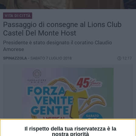
VITA DI CITTÀ
Passaggio di consegne al Lions Club
Castel Del Monte Host
Presidente è stato designato il coratino Claudio
Amorese
SPINAZZOLA -
SABATO 7 LUGLIO 2018
12.17
Il rispetto della tua riservatezza è la
nostra priorità