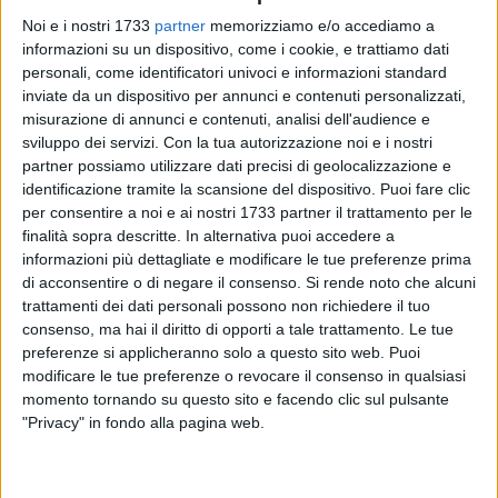
Noi e i nostri 1733
partner
memorizziamo e/o accediamo a
informazioni su un dispositivo, come i cookie, e trattiamo dati
personali, come identificatori univoci e informazioni standard
3
inviate da un dispositivo per annunci e contenuti personalizzati,
misurazione di annunci e contenuti, analisi dell'audience e
sviluppo dei servizi.
Con la tua autorizzazione noi e i nostri
Come ogni anno a partire dal 1° luglio 2018 cambia il
partner possiamo utilizzare dati precisi di geolocalizzazione e
direttivo dei Lions Club e quindi anche per il Castel Del
identificazione tramite la scansione del dispositivo. Puoi fare clic
per consentire a noi e ai nostri 1733 partner il trattamento per le
Monte Host. La Presidenza tenuta nell'anno trascorso dallo
finalità sopra descritte. In alternativa puoi accedere a
spinazzolese Rino di Trani, passa al coratino Claudio
informazioni più dettagliate e modificare le tue preferenze prima
Amorese, che sarà coadiuvato dal Segretario Michele De
di acconsentire o di negare il consenso.
Si rende noto che alcuni
Benedittis, dal Cerimoniere Michele Mastrodonato e dal
trattamenti dei dati personali possono non richiedere il tuo
Tesoriere Natalino Petrone oltre a tutti gli altri componenti
consenso, ma hai il diritto di opporti a tale trattamento. Le tue
del direttivo e i soci.
preferenze si applicheranno solo a questo sito web. Puoi
modificare le tue preferenze o revocare il consenso in qualsiasi
momento tornando su questo sito e facendo clic sul pulsante
Il Castel Del Monte Host si compone di circa 40 unità ed
"Privacy" in fondo alla pagina web.
opera sui territori di Corato, Andria e Spinazzola sin dal
1978, il 2018 è, pertanto, il suo quarantesimo anno di
attività. I Lions sono la più grande organizzazione di club di