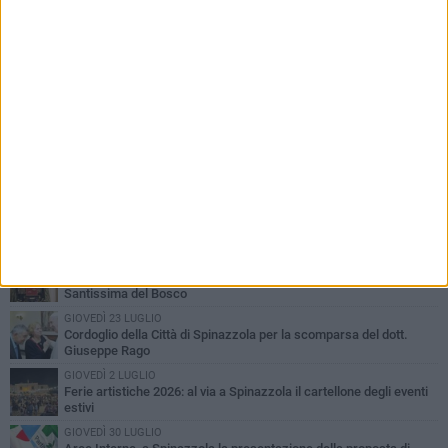
PIÙ LETTI QUESTA SETTIMANA
LUNEDÌ 3 AGOSTO
Il Treno dei Sapori: un viaggio per rilanciare la storica ferrovia
Gioia del Colle – Rocchetta Sant’Antonio
MARTEDÌ 9 GIUGNO
Spinazzola si prepara a vivere la festa patronale di Maria
Santissima del Bosco
GIOVEDÌ 23 LUGLIO
Cordoglio della Città di Spinazzola per la scomparsa del dott.
Giuseppe Rago
GIOVEDÌ 2 LUGLIO
Ferie artistiche 2026: al via a Spinazzola il cartellone degli eventi
estivi
GIOVEDÌ 30 LUGLIO