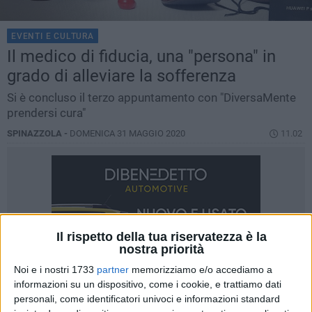
EVENTI E CULTURA
Il medico di fiducia, una "persona" in
grado di alleviare la sofferenza
Si è concluso il terzo appuntamento con "DiversaMente
prendersi cura"
SPINAZZOLA -
DOMENICA 31 MAGGIO 2020
11.02
Il rispetto della tua riservatezza è la
nostra priorità
Noi e i nostri 1733
partner
memorizziamo e/o accediamo a
informazioni su un dispositivo, come i cookie, e trattiamo dati
personali, come identificatori univoci e informazioni standard