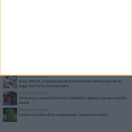
PIÙ LETTI QUESTA SETTIMANA
LUNEDÌ 3 AGOSTO
Il Treno dei Sapori: un viaggio per rilanciare la storica ferrovia
Gioia del Colle – Rocchetta Sant’Antonio
GIOVEDÌ 2 LUGLIO
Ferie artistiche 2026: al via a Spinazzola il cartellone degli eventi
estivi
GIOVEDÌ 23 LUGLIO
Cordoglio della Città di Spinazzola per la scomparsa del dott.
Giuseppe Rago
GIOVEDÌ 30 LUGLIO
Aree Interne, a Spinazzola la presentazione della proposta di
legge del Partito Democratico
GIOVEDÌ 23 LUGLIO
Sicurezza e incendi boschivi: installate a Spinazzola due vasche
mobili
MARTEDÌ 21 LUGLIO
Centro raccolta rifiuti a Spinazzola: i nuovi orari estivi