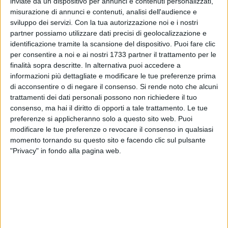
inviate da un dispositivo per annunci e contenuti personalizzati,
misurazione di annunci e contenuti, analisi dell'audience e
sviluppo dei servizi.
Con la tua autorizzazione noi e i nostri
partner possiamo utilizzare dati precisi di geolocalizzazione e
29
identificazione tramite la scansione del dispositivo. Puoi fare clic
per consentire a noi e ai nostri 1733 partner il trattamento per le
finalità sopra descritte. In alternativa puoi accedere a
Sabato 30 Maggio il corso di Alta Formazione
informazioni più dettagliate e modificare le tue preferenze prima
"DiversaMente prendersi cura" ha concluso con grande
di acconsentire o di negare il consenso.
Si rende noto che alcuni
trattamenti dei dati personali possono non richiedere il tuo
entusiasmo il terzo modulo.
consenso, ma hai il diritto di opporti a tale trattamento. Le tue
preferenze si applicheranno solo a questo sito web. Puoi
Nella mattinata i corsisti sono stati guidati nel mondo della
modificare le tue preferenze o revocare il consenso in qualsiasi
formazione dal dott. Saverio Costantino e dal dott. Dino
momento tornando su questo sito e facendo clic sul pulsante
Leonetti.
"Privacy" in fondo alla pagina web.
Lo psicologo-psicoterapeuta dott. Costantino ha affrontato
tematiche relative alle possibilità del cambiamento legate
alla comunicazione. Il cambiamento non può essere solo un
evento che compare all'improvviso nella nostra vita, ma è un
processo, un ciclo emotivo che permette alla persona di