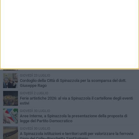
PIÙ LETTI QUESTA SETTIMANA
LUNEDÌ 3 AGOSTO
Il Treno dei Sapori: un viaggio per rilanciare la storica ferrovia
Gioia del Colle – Rocchetta Sant’Antonio
MARTEDÌ 9 GIUGNO
Spinazzola si prepara a vivere la festa patronale di Maria
Santissima del Bosco
GIOVEDÌ 23 LUGLIO
Cordoglio della Città di Spinazzola per la scomparsa del dott.
Giuseppe Rago
GIOVEDÌ 2 LUGLIO
Ferie artistiche 2026: al via a Spinazzola il cartellone degli eventi
estivi
GIOVEDÌ 30 LUGLIO
Aree Interne, a Spinazzola la presentazione della proposta di
legge del Partito Democratico
GIOVEDÌ 30 LUGLIO
A Spinazzola istituzioni e territori uniti per valorizzare la ferrovia
Gioia del Colle–Rocchetta Sant'Antonio