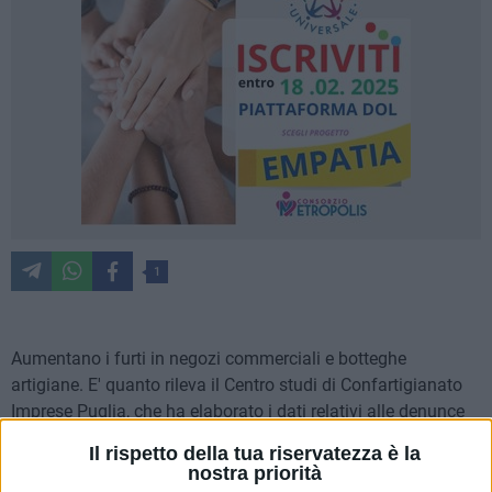
1
Aumentano i furti in negozi commerciali e botteghe
artigiane. E' quanto rileva il Centro studi di Confartigianato
Imprese Puglia, che ha elaborato i dati relativi alle denunce
presentate da esercenti e piccoli imprenditori all'Autorità
Il rispetto della tua riservatezza è la
giudiziaria. In particolare, nel corso del 2014 (ultimo anno
nostra priorità
disponibile), solo nella nostra regione, sono stati messi a