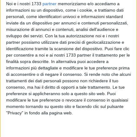
Noi e i nostri 1733
partner
memorizziamo e/o accediamo a
segno
ben 4.052 colpi
, con una media di 11 furti al giorno
informazioni su un dispositivo, come i cookie, e trattiamo dati
(contro i 3.888 dell'anno prima). L'incremento annuo è di 164
personali, come identificatori univoci e informazioni standard
furti in più, pari al 4,2 per cento. Ma se si confronta questo
inviate da un dispositivo per annunci e contenuti personalizzati,
dato con quello registrato dieci anni prima il risultato è a dir
misurazione di annunci e contenuti, analisi dell'audience e
sviluppo dei servizi.
Con la tua autorizzazione noi e i nostri
poco impressionate. Nel 2004 furono denunciati "appena"
partner possiamo utilizzare dati precisi di geolocalizzazione e
1.826 furti. Questo vuol dire 2.226 colpi in più ai danni di
identificazione tramite la scansione del dispositivo. Puoi fare clic
botteghe e negozi, pari ad una variazione del 121,9 per
per consentire a noi e ai nostri 1733 partner il trattamento per le
cento.
finalità sopra descritte. In alternativa puoi accedere a
informazioni più dettagliate e modificare le tue preferenze prima
Se, complessivamente, i furti sono in progressiva
di acconsentire o di negare il consenso.
Si rende noto che alcuni
diminuzione, quelli compiuti in negozi e botteghe sono,
trattamenti dei dati personali possono non richiedere il tuo
consenso, ma hai il diritto di opporti a tale trattamento. Le tue
invece, in costante crescita. Ed è probabile che, negli ultimi
preferenze si applicheranno solo a questo sito web. Puoi
mesi, la situazione sia addirittura peggiorata. Secondo
modificare le tue preferenze o revocare il consenso in qualsiasi
Francesco Sgherza, presidente di Confartigianato Imprese
momento tornando su questo sito e facendo clic sul pulsante
Puglia
«la tutela della sicurezza deve diventare una priorità
"Privacy" in fondo alla pagina web.
assoluta per le amministrazioni locali: il tasso di criminalità
è un parametro che condiziona fortemente la crescita e lo
sviluppo economico di un territorio. Non possiamo