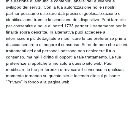
misurazione di annunci e contenuti, analisi dell'audience e
57
sviluppo dei servizi.
Con la tua autorizzazione noi e i nostri
partner possiamo utilizzare dati precisi di geolocalizzazione e
identificazione tramite la scansione del dispositivo. Puoi fare clic
per consentire a noi e ai nostri 1733 partner il trattamento per le
Non è un pesce d'aprile lo scenario che ha accolto al
finalità sopra descritte. In alternativa puoi accedere a
risveglio i cittadini di Spinazzola.
informazioni più dettagliate e modificare le tue preferenze prima
In questa prima giornata di aprile, ben lontana dall'essere
di acconsentire o di negare il consenso.
Si rende noto che alcuni
primaverile, il candore della neve si presta a rendere
trattamenti dei dati personali possono non richiedere il tuo
consenso, ma hai il diritto di opporti a tale trattamento. Le tue
suggestivo il paesaggio del borgo.
preferenze si applicheranno solo a questo sito web. Puoi
Scesa copiosa sulla città nella notte, malgrado il calo delle
modificare le tue preferenze o revocare il consenso in qualsiasi
temperature e la pioggia che ha interessato il territorio, la
momento tornando su questo sito e facendo clic sul pulsante
neve è giunta inaspettata su Spinazzola a ricoprire col suo
"Privacy" in fondo alla pagina web.
immancabile fascino lo scorcio del panorama murgiano.
Complice la serrata per l'emergenza epidemiologica da
coronavirus, la neve resta intatta anche su molte strade,
facendosi padrona della città, distrazione per i più piccoli,
costretti in casa.
Nota negativa per il comparto agricolo, già alle prese con la
valutazione dei danni causati dalle gelate improvvise dello