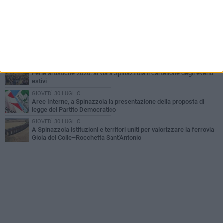
MARTEDÌ 9 GIUGNO
Spinazzola si prepara a vivere la festa patronale di Maria
Santissima del Bosco
GIOVEDÌ 23 LUGLIO
Cordoglio della Città di Spinazzola per la scomparsa del dott.
Giuseppe Rago
GIOVEDÌ 2 LUGLIO
Ferie artistiche 2026: al via a Spinazzola il cartellone degli eventi
estivi
GIOVEDÌ 30 LUGLIO
Aree Interne, a Spinazzola la presentazione della proposta di
legge del Partito Democratico
GIOVEDÌ 30 LUGLIO
A Spinazzola istituzioni e territori uniti per valorizzare la ferrovia
Gioia del Colle–Rocchetta Sant'Antonio