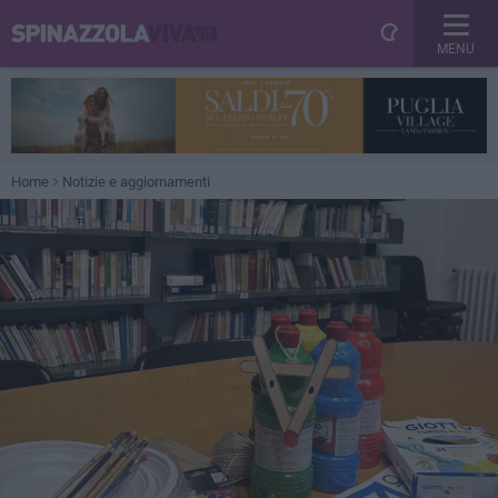
MENU
Home
Notizie e aggiornamenti