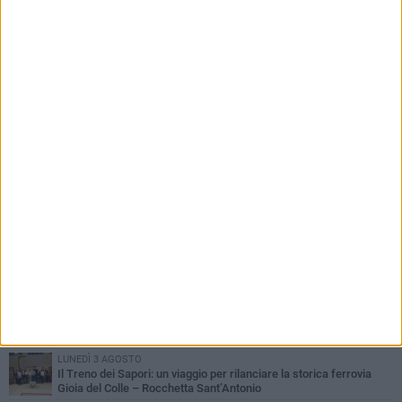
22 LUGLIO 2026
Piscina comunale, Patruno: «Il nostro progetto
non rientra tra quelli ammessi a
finanziamento»
PIÙ LETTI QUESTA SETTIMANA
LUNEDÌ 3 AGOSTO
Il Treno dei Sapori: un viaggio per rilanciare la storica ferrovia
Gioia del Colle – Rocchetta Sant’Antonio