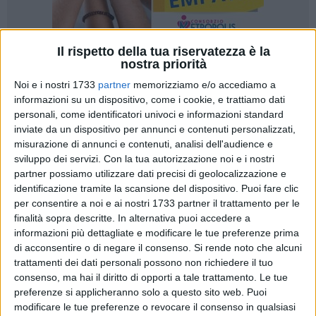
Il rispetto della tua riservatezza è la
nostra priorità
A cura di
ARIANNA RIONTINO
Noi e i nostri 1733
partner
memorizziamo e/o accediamo a
informazioni su un dispositivo, come i cookie, e trattiamo dati
personali, come identificatori univoci e informazioni standard
inviate da un dispositivo per annunci e contenuti personalizzati,
Una rassegna di
eventi gratuiti dedicati ai bambini dai 4 ai
misurazione di annunci e contenuti, analisi dell'audience e
10 anni
, per tutto il mese di marzo, con
l'obiettivo di
sviluppo dei servizi.
Con la tua autorizzazione noi e i nostri
stimolare creatività, momenti di gioco e di riflessione
. Si
partner possiamo utilizzare dati precisi di geolocalizzazione e
tratta della
programmazione di marzo 2026 del Centro
identificazione tramite la scansione del dispositivo. Puoi fare clic
Servizi per le famiglie
dell'ambito di Canosa, Minervino e
per consentire a noi e ai nostri 1733 partner il trattamento per le
Spinazzola.
finalità sopra descritte. In alternativa puoi accedere a
informazioni più dettagliate e modificare le tue preferenze prima
di acconsentire o di negare il consenso.
Si rende noto che alcuni
Gli eventi sono organizzati dal
Centro Servizi per le
trattamenti dei dati personali possono non richiedere il tuo
Famiglie
, gestito dalla società
cooperativa sociale
consenso, ma hai il diritto di opporti a tale trattamento. Le tue
"SoleLuna" che offre vari servizi dedicati alle famiglie nella
preferenze si applicheranno solo a questo sito web. Puoi
provincia Bat
, e rappresenta un
punto di riferimento
modificare le tue preferenze o revocare il consenso in qualsiasi