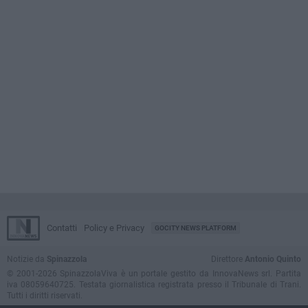
Contatti
Policy e Privacy
GOCITY NEWS PLATFORM
Notizie da
Spinazzola
Direttore
Antonio Quinto
© 2001-2026 SpinazzolaViva è un portale gestito da InnovaNews srl. Partita
iva 08059640725. Testata giornalistica registrata presso il Tribunale di Trani.
Tutti i diritti riservati.