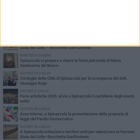
PIÙ LETTI QUESTA SETTIMANA
LUNEDÌ 3 AGOSTO
Il Treno dei Sapori: un viaggio per rilanciare la storica ferrovia
Gioia del Colle – Rocchetta Sant’Antonio
MARTEDÌ 9 GIUGNO
Spinazzola si prepara a vivere la festa patronale di Maria
Santissima del Bosco
GIOVEDÌ 23 LUGLIO
Cordoglio della Città di Spinazzola per la scomparsa del dott.
Giuseppe Rago
GIOVEDÌ 2 LUGLIO
Ferie artistiche 2026: al via a Spinazzola il cartellone degli eventi
estivi
GIOVEDÌ 30 LUGLIO
Aree Interne, a Spinazzola la presentazione della proposta di
legge del Partito Democratico
GIOVEDÌ 30 LUGLIO
A Spinazzola istituzioni e territori uniti per valorizzare la ferrovia
Gioia del Colle–Rocchetta Sant'Antonio