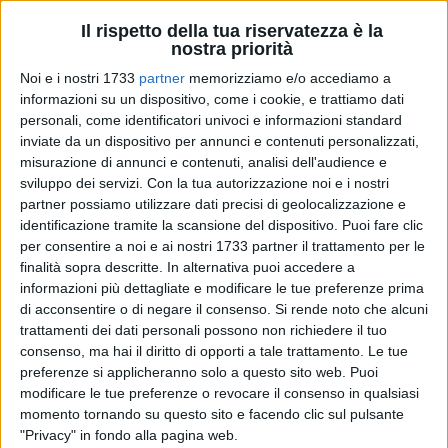
Il rispetto della tua riservatezza è la
nostra priorità
Noi e i nostri 1733
partner
memorizziamo e/o accediamo a
1
informazioni su un dispositivo, come i cookie, e trattiamo dati
personali, come identificatori univoci e informazioni standard
inviate da un dispositivo per annunci e contenuti personalizzati,
misurazione di annunci e contenuti, analisi dell'audience e
In vista dell'avvio a metà giugno dell'annuale Campagna
sviluppo dei servizi.
Con la tua autorizzazione noi e i nostri
antincendio boschivo, il Parco Nazionale dell'Alta Murgia ha
partner possiamo utilizzare dati precisi di geolocalizzazione e
riunito tutti gli attori coinvolti in campo, per rafforzare
identificazione tramite la scansione del dispositivo. Puoi fare clic
l'operatività mirata al contrasto del fuoco. Presenti nella
per consentire a noi e ai nostri 1733 partner il trattamento per le
finalità sopra descritte. In alternativa puoi accedere a
sede dell'Ente l'Ufficio Foreste della Regione Puglia, la
informazioni più dettagliate e modificare le tue preferenze prima
direzione regionale dell'ARIF, dei Vigili del Fuoco e della
di acconsentire o di negare il consenso.
Si rende noto che alcuni
Protezione Civile, il Reparto Carabinieri Parco e l'Esercito
trattamenti dei dati personali possono non richiedere il tuo
Italiano, quest'ultimo che ha confermato la presenza sul
consenso, ma hai il diritto di opporti a tale trattamento. Le tue
territorio con attività di pattugliamento.
preferenze si applicheranno solo a questo sito web. Puoi
modificare le tue preferenze o revocare il consenso in qualsiasi
Alle forze istituzionali si affiancheranno, anche quest'anno,
momento tornando su questo sito e facendo clic sul pulsante
"Privacy" in fondo alla pagina web.
le associazioni di volontariato e le aziende agro-zootecniche