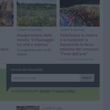
aprile e si terranno nelle
sedi di Minervino,
Spinazzola e Canosa
EVENTI E CULTURA
EVENTI E CULTURA
Inaugurazione della
Valorizzare la cultura
mostra “Il Paesaggio
e le tradizioni: a
tra arte e scienza”
Spinazzola la terza
istico
edizione del concorso
In programma dal 6 al 20
“Festa dell’arte”
ottobre
La serata di premiazione
della terza edizione del
ico per
concorso si terrà il prossimo
to dal
Iscriviti alla Newsletter
19 luglio
glie, si
re presso
Iscriviti
nale di
Iscrivendoti accetti i
termini
e la
privacy policy
3 AGOSTO 2026