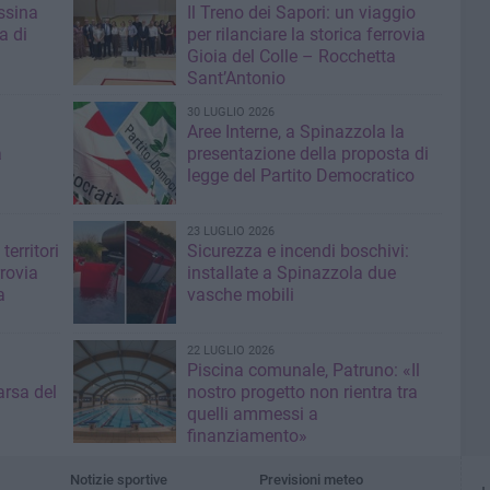
ssina
Il Treno dei Sapori: un viaggio
a di
per rilanciare la storica ferrovia
Gioia del Colle – Rocchetta
Sant’Antonio
30 LUGLIO 2026
Aree Interne, a Spinazzola la
a
presentazione della proposta di
legge del Partito Democratico
23 LUGLIO 2026
territori
Sicurezza e incendi boschivi:
rrovia
installate a Spinazzola due
a
vasche mobili
22 LUGLIO 2026
Piscina comunale, Patruno: «Il
rsa del
nostro progetto non rientra tra
quelli ammessi a
finanziamento»
Notizie sportive
Previsioni meteo