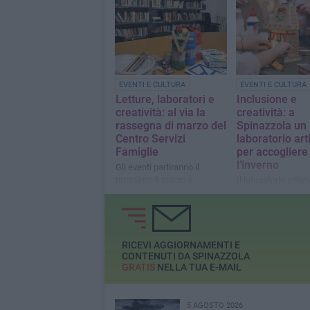
EVENTI E CULTURA
EVENTI E CULTURA
Letture, laboratori e
Inclusione e
creatività: al via la
creatività: a
rassegna di marzo del
Spinazzola un
Centro Servizi
laboratorio art
Famiglie
per accogliere
l’inverno
Gli eventi partiranno il
prossimo 6 marzo e
Il laboratorio artist
termineranno il 27 marzo
bambini, organizza
Centro Servizi Fami
terrà il 27 novemb
la biblioteca comu
Spinazzola
RICEVI AGGIORNAMENTI E
CONTENUTI DA SPINAZZOLA
GRATIS
NELLA TUA E-MAIL
5 AGOSTO 2026