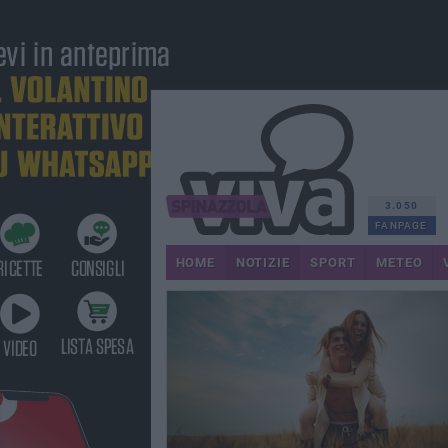
3.050
FANPAGE
HOME
NOTIZIE
SPORT
METEO