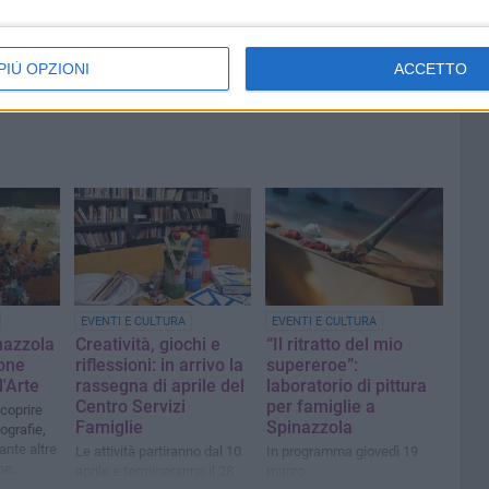
ntattando il 3484113699 o sui canali social del Museo.
PIÙ OPZIONI
ACCETTO
EVENTI E CULTURA
EVENTI E CULTURA
inazzola
Creatività, giochi e
“Il ritratto del mio
ione
riflessioni: in arrivo la
supereroe”:
l'Arte
rassegna di aprile del
laboratorio di pittura
Centro Servizi
per famiglie a
coprire
Famiglie
Spinazzola
ografie,
tante altre
Le attività partiranno dal 10
In programma giovedì 19
ne
aprile e termineranno il 28
marzo