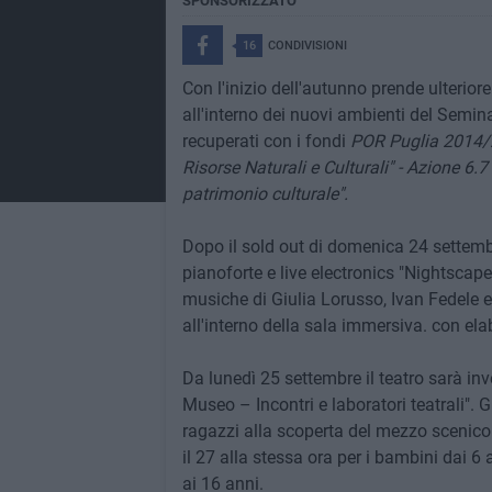
SPONSORIZZATO
16
CONDIVISIONI
Con l'inizio dell'autunno prende ulterior
all'interno dei nuovi ambienti del Semin
recuperati con i fondi
POR Puglia 2014/2
Risorse Naturali e Culturali" - Azione 6.7 
patrimonio culturale".
Dopo il sold out di domenica 24 settemb
pianoforte e live electronics "Nightsca
musiche di Giulia Lorusso, Ivan Fedele 
all'interno della sala immersiva. con el
Da lunedì 25 settembre il teatro sarà inv
Museo – Incontri e laboratori teatrali".
ragazzi alla scoperta del mezzo scenico. I
il 27 alla stessa ora per i bambini dai 6 a
ai 16 anni.