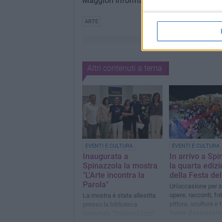
Maggiori informazioni e prenotazioni co
ARTE
Altri contenuti a tema
EVENTI E CULTURA
EVENTI E CULTURA
Inaugurata a
In arrivo a Sp
Spinazzola la mostra
la quarta ediz
"L'Arte incontra la
della Festa del
Parola"
Un’occasione per s
opere, racconti, fot
La mostra è stata allestita
pittura, scultura e 
presso la biblioteca
forme d’espressio
comunale "Trisorio Liuzzi"
artistica