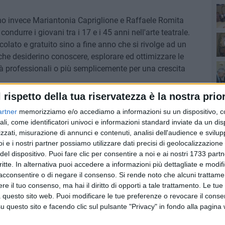
no invece Mariantonia Capriglione e Raffaele Romita
condurre i giovani tra i 17 e i 45 anni nell'arte teatrale.
Ro
lato e gratuito sino a fine anno che si rivolge ad un
che desiderino conoscere, esplorare ed ottimizzare le
tà professionali o più semplicemente per una crescita
l rispetto della tua riservatezza è la nostra prior
ubblico intanto la mostra "Giovanni Gasparro. Il nuovo
artner
memorizziamo e/o accediamo a informazioni su un dispositivo, c
re e visitabile sino al 29 ottobre, dal martedì alla
ali, come identificatori univoci e informazioni standard inviate da un di
ntemporaneamente moderno e tradizionale – ha detto il
zzati, misurazione di annunci e contenuti, analisi dell'audience e svilupp
rbi, visitando la mostra – l'iconografia prevalente,
i e i nostri partner possiamo utilizzare dati precisi di geolocalizzazione 
Pa
centesca e settescentesca ma l'interpretazione ha
del dispositivo. Puoi fare clic per consentire a noi e ai nostri 1733 partn
critte. In alternativa puoi accedere a informazioni più dettagliate e modif
assolutamente moderno». Oltre 1.500 i visitatori dalla
acconsentire o di negare il consenso.
Si rende noto che alcuni trattamen
Ro
e il tuo consenso, ma hai il diritto di opporti a tale trattamento. Le tue
 questo sito web. Puoi modificare le tue preferenze o revocare il conse
questo sito e facendo clic sul pulsante "Privacy" in fondo alla pagina