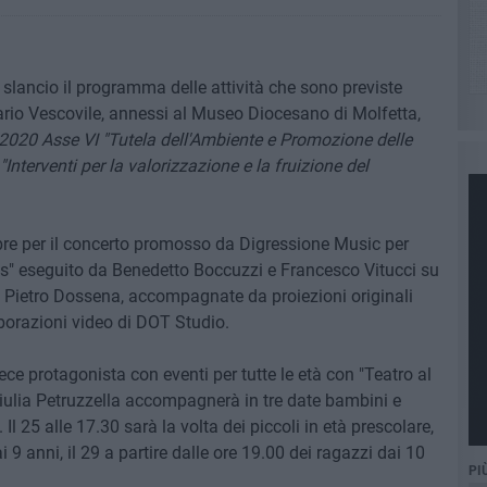
e slancio il programma delle attività che sono previste
ario Vescovile, annessi al Museo Diocesano di Molfetta,
020 Asse VI "Tutela dell'Ambiente e Promozione delle
"Interventi per la valorizzazione e la fruizione del
re per il concerto promosso da Digressione Music per
pes" eseguito da Benedetto Boccuzzi e Francesco Vitucci su
e Pietro Dossena, accompagnate da proiezioni originali
aborazioni video di DOT Studio.
ece protagonista con eventi per tutte le età con "Teatro al
 Giulia Petruzzella accompagnerà in tre date bambini e
l 25 alle 17.30 sarà la volta dei piccoli in età prescolare,
i 9 anni, il 29 a partire dalle ore 19.00 dei ragazzi dai 10
PI