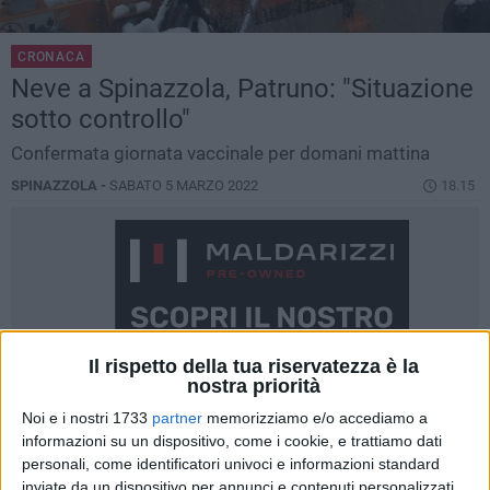
CRONACA
Neve a Spinazzola, Patruno: "Situazione
sotto controllo"
Confermata giornata vaccinale per domani mattina
SPINAZZOLA -
SABATO 5 MARZO 2022
18.15
Il rispetto della tua riservatezza è la
nostra priorità
Noi e i nostri 1733
partner
memorizziamo e/o accediamo a
informazioni su un dispositivo, come i cookie, e trattiamo dati
personali, come identificatori univoci e informazioni standard
inviate da un dispositivo per annunci e contenuti personalizzati,