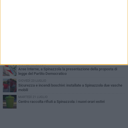
PIÙ LETTI QUESTA SETTIMANA
LUNEDÌ 3 AGOSTO
Il Treno dei Sapori: un viaggio per rilanciare la storica ferrovia
Gioia del Colle – Rocchetta Sant’Antonio
GIOVEDÌ 2 LUGLIO
Ferie artistiche 2026: al via a Spinazzola il cartellone degli eventi
estivi
GIOVEDÌ 23 LUGLIO
Cordoglio della Città di Spinazzola per la scomparsa del dott.
Giuseppe Rago
GIOVEDÌ 30 LUGLIO
Aree Interne, a Spinazzola la presentazione della proposta di
legge del Partito Democratico
GIOVEDÌ 23 LUGLIO
Sicurezza e incendi boschivi: installate a Spinazzola due vasche
mobili
MARTEDÌ 21 LUGLIO
Centro raccolta rifiuti a Spinazzola: i nuovi orari estivi