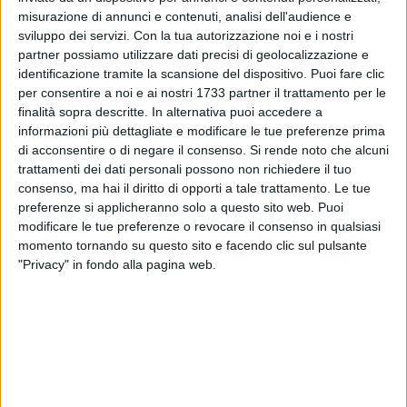
misurazione di annunci e contenuti, analisi dell'audience e
sviluppo dei servizi.
Con la tua autorizzazione noi e i nostri
2
partner possiamo utilizzare dati precisi di geolocalizzazione e
identificazione tramite la scansione del dispositivo. Puoi fare clic
per consentire a noi e ai nostri 1733 partner il trattamento per le
In continua evoluzione l'ondata di maltempo che sta
finalità sopra descritte. In alternativa puoi accedere a
informazioni più dettagliate e modificare le tue preferenze prima
investendo Spinazzola dall'alba di oggi.
di acconsentire o di negare il consenso.
Si rende noto che alcuni
trattamenti dei dati personali possono non richiedere il tuo
Al momento la situazione sulle strade cittadine e provinciali
consenso, ma hai il diritto di opporti a tale trattamento. Le tue
è tornata alla normalità. Tutte le strade sono state
preferenze si applicheranno solo a questo sito web. Puoi
sgomberate dalla neve.
modificare le tue preferenze o revocare il consenso in qualsiasi
momento tornando su questo sito e facendo clic sul pulsante
"Privacy" in fondo alla pagina web.
"È comunque opportuno evitare spostamenti se non per
motivi strettamente necessari" raccomanda il sindaco
Michele Patruno.
È stata confermata l'apertura dell'hub vaccinale per la
giornata di domani dalle ore 9.30 alle ore 12.30.