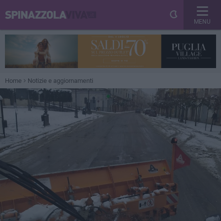
MENU
Home
Notizie e aggiornamenti