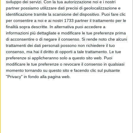
sviluppo dei servizi.
Con la tua autorizzazione noi e i nostri
partner possiamo utilizzare dati precisi di geolocalizzazione e
identificazione tramite la scansione del dispositivo. Puoi fare clic
60
per consentire a noi e ai nostri 1733 partner il trattamento per le
finalità sopra descritte. In alternativa puoi accedere a
informazioni più dettagliate e modificare le tue preferenze prima
di acconsentire o di negare il consenso.
Si rende noto che alcuni
«A causa delle avverse condizioni meteorologiche l'apertura
trattamenti dei dati personali possono non richiedere il tuo
del centro vaccini prevista per domani è rinviata a domenica
consenso, ma hai il diritto di opporti a tale trattamento. Le tue
6 marzo dalle ore 9 alle ore 12.30». A comunicarlo è il
preferenze si applicheranno solo a questo sito web. Puoi
modificare le tue preferenze o revocare il consenso in qualsiasi
sindaco di Spinazzola Michele Patruno.
momento tornando su questo sito e facendo clic sul pulsante
"Privacy" in fondo alla pagina web.
«Informo, inoltre, che i mezzi spazzaneve della protezione
civile (SER) sono in azione sulle strade urbane e provinciali,
è comunque sconsigliato l'utilizzo dei veicoli se non
strettamente necessario».