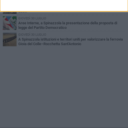
GIOVEDÌ 2 LUGLIO
Ferie artistiche 2026: al via a Spinazzola il cartellone degli eventi
estivi
GIOVEDÌ 30 LUGLIO
Aree Interne, a Spinazzola la presentazione della proposta di
legge del Partito Democratico
GIOVEDÌ 30 LUGLIO
A Spinazzola istituzioni e territori uniti per valorizzare la ferrovia
Gioia del Colle–Rocchetta Sant'Antonio