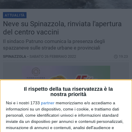
ATTUALITÀ
Neve su Spinazzola, rinviata l'apertura
del centro vaccini
Il sindaco Patruno comunica la presenza degli
spazzaneve sulle strade urbane e provinciali
SPINAZZOLA -
SABATO 26 FEBBRAIO 2022
19.23
Il rispetto della tua riservatezza è la
nostra priorità
Noi e i nostri 1733
partner
memorizziamo e/o accediamo a
informazioni su un dispositivo, come i cookie, e trattiamo dati
personali, come identificatori univoci e informazioni standard
inviate da un dispositivo per annunci e contenuti personalizzati,
misurazione di annunci e contenuti, analisi dell'audience e