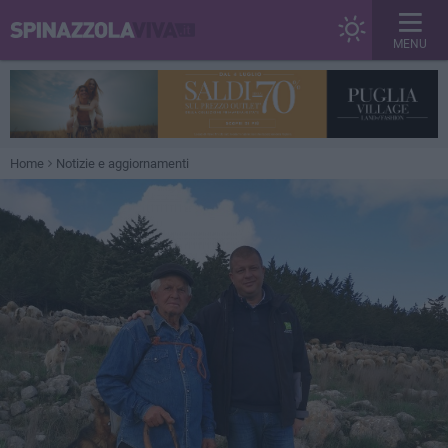
MENU
Home
Notizie e aggiornamenti