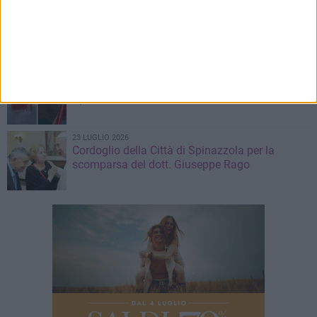
30 LUGLIO 2026
A Spinazzola istituzioni e territori uniti per
valorizzare la ferrovia Gioia del Colle–
Rocchetta Sant'Antonio
23 LUGLIO 2026
Sicurezza e incendi boschivi: installate a
Spinazzola due vasche mobili
23 LUGLIO 2026
Cordoglio della Città di Spinazzola per la
scomparsa del dott. Giuseppe Rago