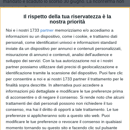
mandato è scaduto lo scorso 30 giugno. La riconferma non
è arrivata. È arrivata invece la nomina di un nuovo
commissario dell'Ente Parco.
Il rispetto della tua riservatezza è la
nostra priorità
«In questi sei anni abbiamo lavorato con passione e
Noi e i nostri 1733
partner
memorizziamo e/o accediamo a
determinazione – dichiara il Commissario uscente
informazioni su un dispositivo, come i cookie, e trattiamo dati
personali, come identificatori univoci e informazioni standard
Francesco Tarantini – costruendo un modello di gestione
inviate da un dispositivo per annunci e contenuti personalizzati,
partecipata che ha portato risultati concreti e riconoscimenti
misurazione di annunci e contenuti, analisi dell'audience e
importanti, come la proclamazione di MurGEopark a
sviluppo dei servizi.
Con la tua autorizzazione noi e i nostri
Geoparco UNESCO. Un traguardo che non è solo simbolico,
partner possiamo utilizzare dati precisi di geolocalizzazione e
ma rappresenta il culmine di un percorso condiviso con i
identificazione tramite la scansione del dispositivo. Puoi fare clic
Comuni del Parco, Regione Puglia, enti, associazioni e
per consentire a noi e ai nostri 1733 partner il trattamento per le
cittadini. Ringrazio tutti coloro che in queste settimane si
finalità sopra descritte. In alternativa puoi accedere a
informazioni più dettagliate e modificare le tue preferenze prima
sono mobilitati in modo straordinario esprimendo sostegno
di acconsentire o di negare il consenso.
Si rende noto che alcuni
alla mia riconferma.
trattamenti dei dati personali possono non richiedere il tuo
consenso, ma hai il diritto di opporti a tale trattamento. Le tue
Rispetto ogni decisione istituzionale benché non condivisa
preferenze si applicheranno solo a questo sito web. Puoi
da un intero territorio e ringrazio in ogni caso il Ministro
modificare le tue preferenze o revocare il consenso in qualsiasi
dell'Ambiente per la fiducia che mi ha accordato in questi
momento tornando su questo sito e facendo clic sul pulsante