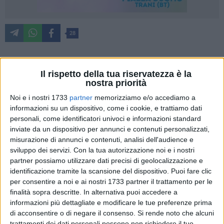
28
È in corso, dalle prime luci dell'alba di martedì, una vasta
Il rispetto della tua riservatezza è la
nostra priorità
operazione condotta dagli investigatori della Polizia Stradale
di Bari che hanno dato esecuzione a
12 ordinanze
Noi e i nostri 1733
partner
memorizziamo e/o accediamo a
informazioni su un dispositivo, come i cookie, e trattiamo dati
complessive
di custodia cautelare fra carcere e arresti
personali, come identificatori univoci e informazioni standard
domiciliari nei confronti di altrettanti individui residenti nel
inviate da un dispositivo per annunci e contenuti personalizzati,
territorio della Bat e del foggiano.
misurazione di annunci e contenuti, analisi dell'audience e
sviluppo dei servizi.
Con la tua autorizzazione noi e i nostri
L'articolata attività investigativa, coordinata dalla Procura
partner possiamo utilizzare dati precisi di geolocalizzazione e
della Repubblica di Trani, ha evidenziato l'esistenza di
identificazione tramite la scansione del dispositivo. Puoi fare clic
un'associazione per delinquere - radicata in territorio di
per consentire a noi e ai nostri 1733 partner il trattamento per le
finalità sopra descritte. In alternativa puoi accedere a
Andria - dedita alla consumazione di furti e rapine in danno
informazioni più dettagliate e modificare le tue preferenze prima
di autotrasportatori.
di acconsentire o di negare il consenso.
Si rende noto che alcuni
trattamenti dei dati personali possono non richiedere il tuo