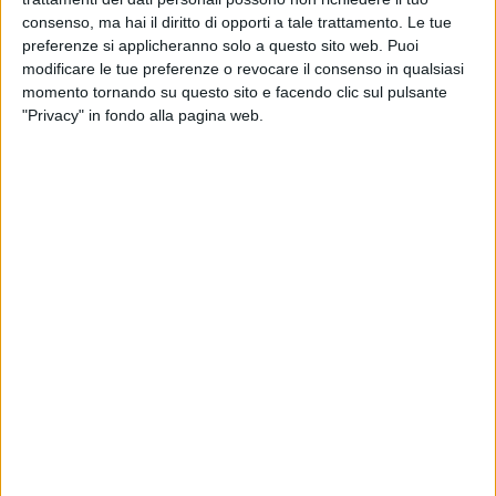
I particolari dell'operazione saranno illustrati nel corso di una
consenso, ma hai il diritto di opporti a tale trattamento. Le tue
conferenza stampa che si terrà in mattinata, alle ore 11:30,
preferenze si applicheranno solo a questo sito web. Puoi
in Questura.
modificare le tue preferenze o revocare il consenso in qualsiasi
momento tornando su questo sito e facendo clic sul pulsante
"Privacy" in fondo alla pagina web.