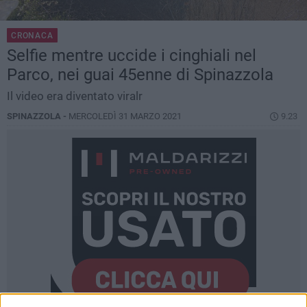
CRONACA
Selfie mentre uccide i cinghiali nel
Parco, nei guai 45enne di Spinazzola
Il video era diventato viralr
SPINAZZOLA -
MERCOLEDÌ 31 MARZO 2021
9.23