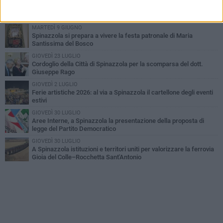
Il Treno dei Sapori: un viaggio per rilanciare la storica ferrovia
Gioia del Colle – Rocchetta Sant’Antonio
MARTEDÌ 9 GIUGNO
Spinazzola si prepara a vivere la festa patronale di Maria
Santissima del Bosco
GIOVEDÌ 23 LUGLIO
Cordoglio della Città di Spinazzola per la scomparsa del dott.
Giuseppe Rago
GIOVEDÌ 2 LUGLIO
Ferie artistiche 2026: al via a Spinazzola il cartellone degli eventi
estivi
GIOVEDÌ 30 LUGLIO
Aree Interne, a Spinazzola la presentazione della proposta di
legge del Partito Democratico
GIOVEDÌ 30 LUGLIO
A Spinazzola istituzioni e territori uniti per valorizzare la ferrovia
Gioia del Colle–Rocchetta Sant'Antonio