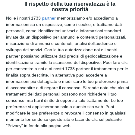
Il rispetto della tua riservatezza è la
nostra priorità
96
Noi e i nostri 1733
partner
memorizziamo e/o accediamo a
informazioni su un dispositivo, come i cookie, e trattiamo dati
personali, come identificatori univoci e informazioni standard
Sono partite dalla diffusione di un video tramite Whatsapp le
inviate da un dispositivo per annunci e contenuti personalizzati,
misurazione di annunci e contenuti, analisi dell'audience e
indagini dei Carabinieri Forestali della Stazione "Parco" di
sviluppo dei servizi.
Con la tua autorizzazione noi e i nostri
Ruvo di Puglia che hanno portato a deferire in stato di libertà
partner possiamo utilizzare dati precisi di geolocalizzazione e
alla Procura della Repubblica di Trani un quarantacinquenne
identificazione tramite la scansione del dispositivo. Puoi fare clic
di Spinazzola, per esercizio venatorio e uccisione di animali
per consentire a noi e ai nostri 1733 partner il trattamento per le
all'interno dell'area protetta. Il video, girato dall'interno di
finalità sopra descritte. In alternativa puoi accedere a
un'auto che percorreva una strada della Murgia, mostrava
informazioni più dettagliate e modificare le tue preferenze prima
diversi cinghiali che, correndo inermi all'interno di un terreno,
di acconsentire o di negare il consenso.
Si rende noto che alcuni
trattamenti dei dati personali possono non richiedere il tuo
venivano abbattuti da fucilate esplose dal guidatore.
consenso, ma hai il diritto di opporti a tale trattamento. Le tue
preferenze si applicheranno solo a questo sito web. Puoi
La ripresa, diventata subito virale sui social e mandata in
modificare le tue preferenze o revocare il consenso in qualsiasi
onda anche dalle emittenti regionali, aveva suscitato molto
momento tornando su questo sito e facendo clic sul pulsante
scalpore anche negli ambienti di caccia in quanto la giovane
"Privacy" in fondo alla pagina web.
regista del video era la figlia adolescente del bracconiere,