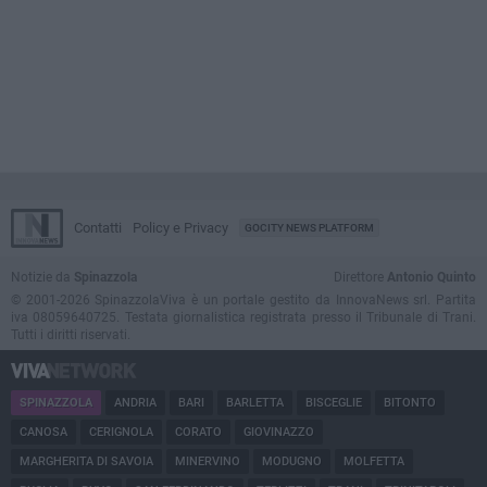
Contatti
Policy e Privacy
GOCITY NEWS PLATFORM
Notizie da
Spinazzola
Direttore
Antonio Quinto
© 2001-2026 SpinazzolaViva è un portale gestito da InnovaNews srl. Partita
iva 08059640725. Testata giornalistica registrata presso il Tribunale di Trani.
Tutti i diritti riservati.
SPINAZZOLA
ANDRIA
BARI
BARLETTA
BISCEGLIE
BITONTO
CANOSA
CERIGNOLA
CORATO
GIOVINAZZO
MARGHERITA DI SAVOIA
MINERVINO
MODUGNO
MOLFETTA