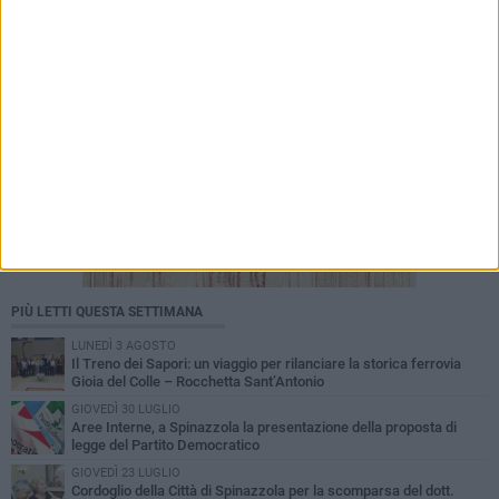
PIÙ LETTI QUESTA SETTIMANA
LUNEDÌ 3 AGOSTO
Il Treno dei Sapori: un viaggio per rilanciare la storica ferrovia
Gioia del Colle – Rocchetta Sant’Antonio
GIOVEDÌ 30 LUGLIO
Aree Interne, a Spinazzola la presentazione della proposta di
legge del Partito Democratico
GIOVEDÌ 23 LUGLIO
Cordoglio della Città di Spinazzola per la scomparsa del dott.